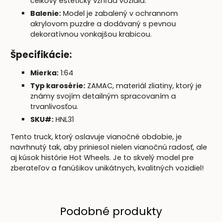
celkový estetický vzhľad vozidla.
Balenie:
Model je zabalený v ochrannom
akrylovom puzdre a dodávaný s pevnou
dekoratívnou vonkajšou krabicou.
Špecifikácie:
Mierka:
1:64
Typ karosérie:
ZAMAC, materiál zliatiny, ktorý je
známy svojím detailným spracovaním a
trvanlivosťou.
SKU#:
HNL31
Tento truck, ktorý oslavuje vianočné obdobie, je
navrhnutý tak, aby priniesol nielen vianočnú radosť, ale
aj kúsok histórie Hot Wheels. Je to skvelý model pre
zberateľov a fanúšikov unikátnych, kvalitných vozidiel!
Podobné produkty