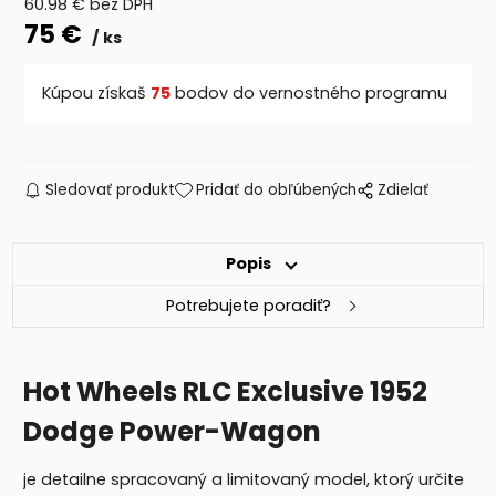
60.98
€
bez DPH
75
€
ks
Kúpou získaš
75
bodov do vernostného programu
Sledovať produkt
Pridať do obľúbených
Zdielať
Popis
Potrebujete poradiť?
Hot Wheels RLC Exclusive 1952
Dodge Power-Wagon
je detailne spracovaný a limitovaný model, ktorý určite