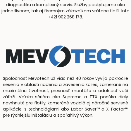
diagnostiku a komplexný servis. Služby poskytujeme ako
jednotlivcom, tak aj firemným zákazníkom vrátane flotíl. Info
+421 902 268 178.
Spoločnosť Mevotech už viac než 40 rokov vyvíja pokročilé
riešenia v oblasti riadenia a zavesenia kolies, zamerané na
maximálnu životnosť, presnosť montáže a odolnosť voči
záťaži. Vďaka sériám ako Supreme a TTX ponúka diely
navrhnuté pre flotily, komerčné vozidlá aj náročné servisné
aplikácie, s technológiami ako Labor Saver™ a X-Factor™
pre rýchlejšiu inštaláciu a spoľahlivý výkon.