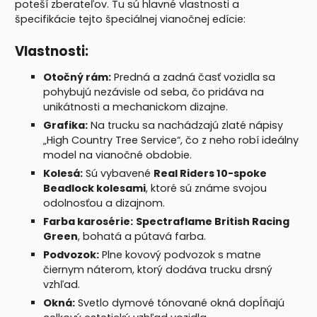
poteší zberateľov. Tu sú hlavné vlastnosti a
špecifikácie tejto špeciálnej vianočnej edície:
Vlastnosti:
Otočný rám:
Predná a zadná časť vozidla sa
pohybujú nezávisle od seba, čo pridáva na
unikátnosti a mechanickom dizajne.
Grafika:
Na trucku sa nachádzajú zlaté nápisy
„High Country Tree Service“, čo z neho robí ideálny
model na vianočné obdobie.
Kolesá:
Sú vybavené
Real Riders 10-spoke
Beadlock kolesami
, ktoré sú známe svojou
odolnosťou a dizajnom.
Farba karosérie:
Spectraflame British Racing
Green
, bohatá a pútavá farba.
Podvozok:
Plne kovový podvozok s matne
čiernym náterom, ktorý dodáva trucku drsný
vzhľad.
Okná:
Svetlo dymové tónované okná dopĺňajú