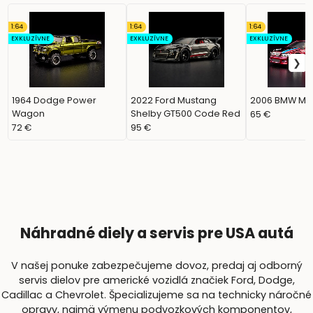
1:64
1:64
1:64
EXKLUZÍVNE
EXKLUZÍVNE
EXKLUZÍVNE
1964 Dodge Power
2022 Ford Mustang
2006 BMW M3
Wagon
Shelby GT500 Code Red
65 €
72 €
95 €
Náhradné diely a servis pre USA autá
V našej ponuke zabezpečujeme dovoz, predaj aj odborný
servis dielov pre americké vozidlá značiek Ford, Dodge,
Cadillac a Chevrolet. Špecializujeme sa na technicky náročné
opravy, najmä výmenu podvozkových komponentov,