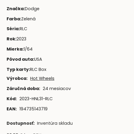
Značka
:
Dodge
Farba
:
Zelená
Séria
:
RLC
Rok
:
2023
Mierka
:
1/64
Pôvod auta
:
USA
Typ karty
:
RLC Box
Výrobca:
Hot Wheels
Záručná doba:
24 mesiacov
Kód:
2023-HNL31-RLC
EAN:
194735143719
Dostupnosť:
Inventúra skladu