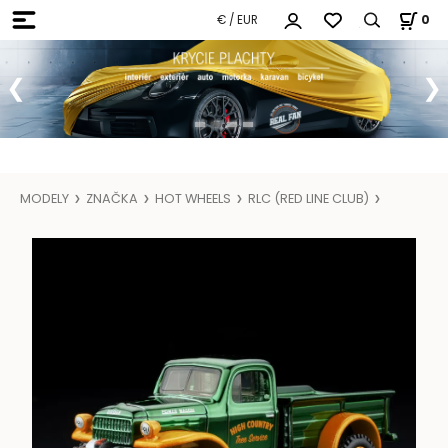
€ / EUR
0
MODELY
ZNAČKA
HOT WHEELS
RLC (RED LINE CLUB)