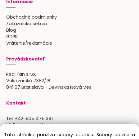
Informácie
Obchodné podmienky
Zákaznícka sekcia
Blog
GDPR
Vrátenie/reklamácie
Prevádzkovateľ
Real Fan s.r.o.
Vukovarská 7382/1B
841 07 Bratislava - Devínska Nová Ves
Kontakt
Tel:
+421 905 475 341
Mail:
shop@realfan.sk
Zákaznícka linka: 9:00-18:00
Táto stránka používa súbory cookies. Súbory cookie a
Osobný odber: po predchádajúcom dohovore