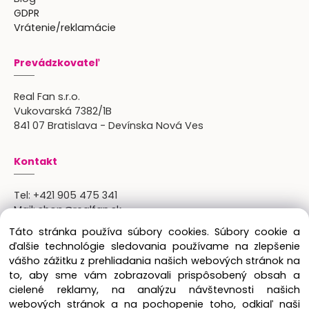
GDPR
Vrátenie/reklamácie
Prevádzkovateľ
Real Fan s.r.o.
Vukovarská 7382/1B
841 07 Bratislava - Devínska Nová Ves
Kontakt
Tel:
+421 905 475 341
Mail:
shop@realfan.sk
Zákaznícka linka: 9:00-18:00
Táto stránka používa súbory cookies. Súbory cookie a
Osobný odber: po predchádajúcom dohovore
ďalšie technológie sledovania používame na zlepšenie
vášho zážitku z prehliadania našich webových stránok na
to, aby sme vám zobrazovali prispôsobený obsah a
cielené reklamy, na analýzu návštevnosti našich
Copyright © 2024 Real Fan s.r.o., všetky práva
webových stránok a na pochopenie toho, odkiaľ naši
vyhradené.