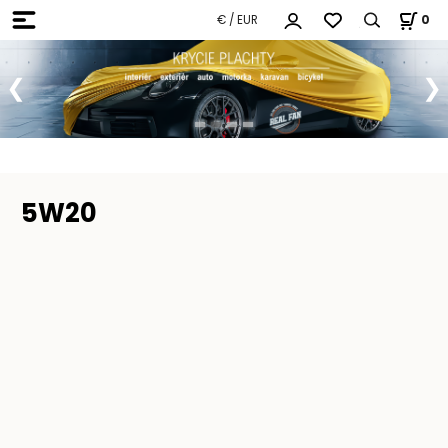
€ / EUR
0
5W20