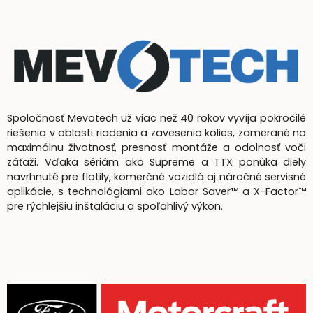
Spoločnosť Mevotech už viac než 40 rokov vyvíja pokročilé
riešenia v oblasti riadenia a zavesenia kolies, zamerané na
maximálnu životnosť, presnosť montáže a odolnosť voči
záťaži. Vďaka sériám ako Supreme a TTX ponúka diely
navrhnuté pre flotily, komerčné vozidlá aj náročné servisné
aplikácie, s technológiami ako Labor Saver™ a X-Factor™
pre rýchlejšiu inštaláciu a spoľahlivý výkon.