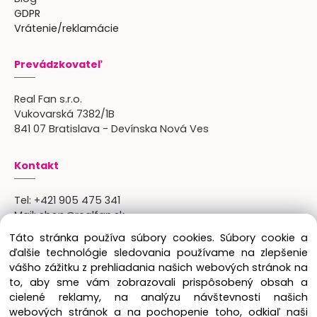
GDPR
Vrátenie/reklamácie
Prevádzkovateľ
Real Fan s.r.o.
Vukovarská 7382/1B
841 07 Bratislava - Devínska Nová Ves
Kontakt
Tel:
+421 905 475 341
Mail:
shop@realfan.sk
Zákaznícka linka: 9:00-18:00
Táto stránka používa súbory cookies. Súbory cookie a
Osobný odber: po predchádajúcom dohovore
ďalšie technológie sledovania používame na zlepšenie
vášho zážitku z prehliadania našich webových stránok na
to, aby sme vám zobrazovali prispôsobený obsah a
cielené reklamy, na analýzu návštevnosti našich
Copyright © 2024 Real Fan s.r.o., všetky práva
webových stránok a na pochopenie toho, odkiaľ naši
vyhradené.