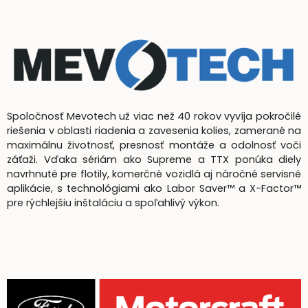
Spoločnosť Mevotech už viac než 40 rokov vyvíja pokročilé
riešenia v oblasti riadenia a zavesenia kolies, zamerané na
maximálnu životnosť, presnosť montáže a odolnosť voči
záťaži. Vďaka sériám ako Supreme a TTX ponúka diely
navrhnuté pre flotily, komerčné vozidlá aj náročné servisné
aplikácie, s technológiami ako Labor Saver™ a X-Factor™
pre rýchlejšiu inštaláciu a spoľahlivý výkon.