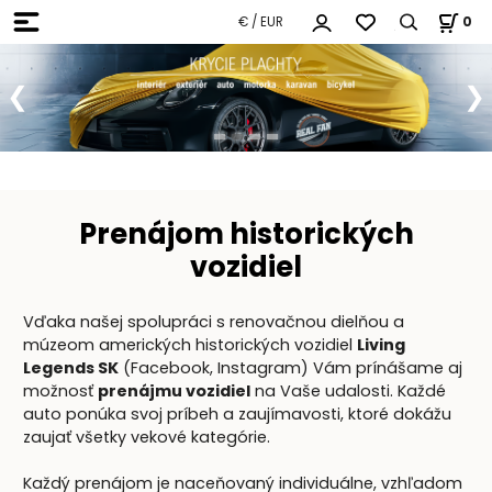
€ / EUR
0
Prenájom historických
vozidiel
Vďaka našej spolupráci s renovačnou dielňou a
múzeom amerických historických vozidiel
Living
Legends SK
(
Facebook
,
Instagram
) Vám prínášame aj
možnosť
prenájmu vozidiel
na Vaše udalosti. Každé
auto ponúka svoj príbeh a zaujímavosti, ktoré dokážu
zaujať všetky vekové kategórie.
Každý prenájom je naceňovaný individuálne, vzhľadom