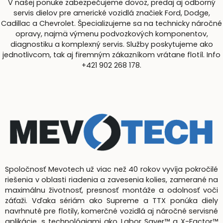
V našej ponuke zabezpečujeme dovoz, predaj aj odborný
servis dielov pre americké vozidlá značiek Ford, Dodge,
Cadillac a Chevrolet. Špecializujeme sa na technicky náročné
opravy, najmä výmenu podvozkových komponentov,
diagnostiku a komplexný servis. Služby poskytujeme ako
jednotlivcom, tak aj firemným zákazníkom vrátane flotíl. Info
+421 902 268 178.
Spoločnosť Mevotech už viac než 40 rokov vyvíja pokročilé
riešenia v oblasti riadenia a zavesenia kolies, zamerané na
maximálnu životnosť, presnosť montáže a odolnosť voči
záťaži. Vďaka sériám ako Supreme a TTX ponúka diely
navrhnuté pre flotily, komerčné vozidlá aj náročné servisné
aplikácie, s technológiami ako Labor Saver™ a X-Factor™