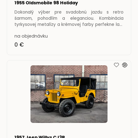
1955 Oldsmobile 98 Holiday
Dokonalý výber pre svadobnú jazdu s retro
šarmom, pohodlím a eleganciou. Kombinácia
tyrkysovej metalízy a krémovej farby perfekne ladí
s duchom elegancie, ktorý
na objednávku
0 €
1957 Jeep Willys CJ3B