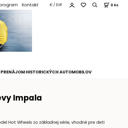
 program
Kontakt
0
ks
€ / EUR
PRENÁJOM HISTORICKÝCH AUTOMOBILOV
evy Impala
el Hot Wheels zo základnej série, vhodné pre deti