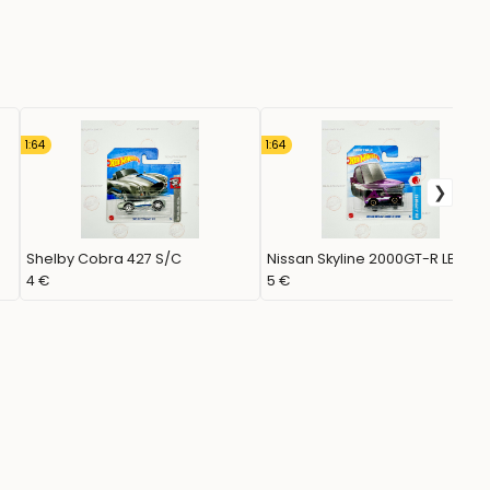
1:64
1:64
Shelby Cobra 427 S/C
Nissan Skyline 2000GT-R LBWK
4 €
5 €