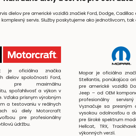
is dielov pre americké vozidlá značiek Ford, Dodge, Cadillac 
lexný servis. Služby poskytujeme ako jednotlivcom, tak aj 
ft je oficiálna značka
Mopar je oficiálna zna
h dielov spoločnosti Ford,
Stellantis, ponúkajúca ori
utá pre maximálnu
pre americké vozidlá D
itu, spoľahlivosť a výkon v
Jeep – od OEM kompon
te. Vďaka prísnym výrobným
profesionálny servisný
m a testovaniu v reálnych
Vyznačuje sa presným 
ach sú diely Motorcraft
vysokou odolnosťou a d
voľbou pre profesionálny
pre široké spektrum mod
lotilovú údržbu.
Hellcat, TRX, Trackhaw
výkonných verzií.