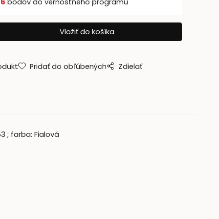
š
6
bodov do vernostného programu
odukt
Pridať do obľúbených
Zdielať
3 ; farba: Fialová