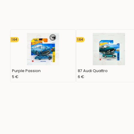
1:64
1:64
Purple Passion
87 Audi Quattro
5 €
6 €