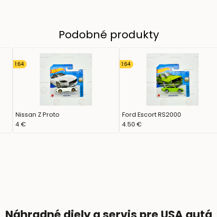
Podobné produkty
1:64
1:64
Nissan Z Proto
Ford Escort RS2000
4 €
4.50 €
Náhradné diely a servis pre USA autá