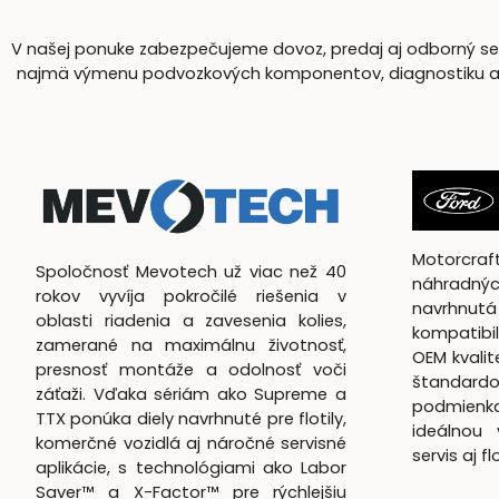
V našej ponuke zabezpečujeme dovoz, predaj aj odborný serv
najmä výmenu podvozkových komponentov, diagnostiku a komp
Motorcra
Spoločnosť Mevotech už viac než 40
náhradnýc
rokov vyvíja pokročilé riešenia v
navrhn
oblasti riadenia a zavesenia kolies,
kompatibil
zamerané na maximálnu životnosť,
OEM kvali
presnosť montáže a odolnosť voči
štandardo
záťaži. Vďaka sériám ako Supreme a
podmienk
TTX ponúka diely navrhnuté pre flotily,
ideálnou 
komerčné vozidlá aj náročné servisné
servis aj f
aplikácie, s technológiami ako Labor
Saver™ a X-Factor™ pre rýchlejšiu