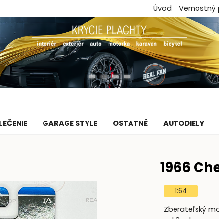
Úvod
Vernostný
LEČENIE
GARAGE STYLE
OSTATNÉ
AUTODIELY
1966 Ch
1:64
Zberateľský mod