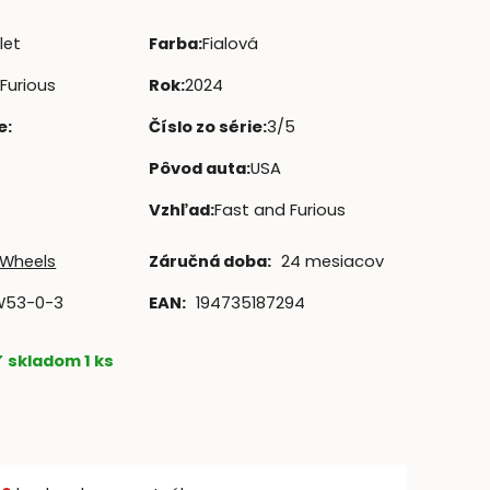
let
Farba
:
Fialová
Furious
Rok
:
2024
e
:
Číslo zo série
:
3/5
Pôvod auta
:
USA
Vzhľad
:
Fast and Furious
 Wheels
Záručná doba:
24 mesiacov
W53-0-3
EAN:
194735187294
skladom 1 ks