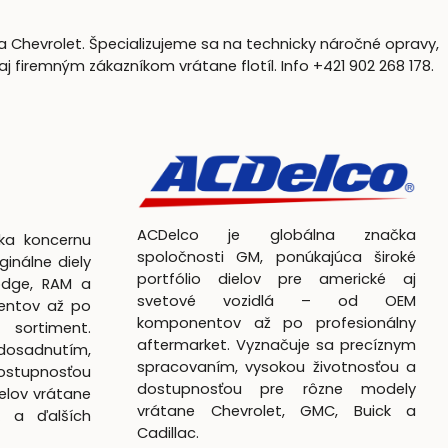
a Chevrolet. Špecializujeme sa na technicky náročné opravy,
firemným zákazníkom vrátane flotíl. Info +421 902 268 178.
ACDelco je globálna značka
čka koncernu
spoločnosti GM, ponúkajúca široké
ginálne diely
portfólio dielov pre americké aj
odge, RAM a
svetové vozidlá – od OEM
entov až po
komponentov až po profesionálny
 sortiment.
aftermarket. Vyznačuje sa precíznym
dosadnutím,
spracovaním, vysokou životnosťou a
ostupnosťou
dostupnosťou pre rôzne modely
elov vrátane
vrátane Chevrolet, GMC, Buick a
k a ďalších
Cadillac.