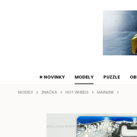
★ NOVINKY
MODELY
PUZZLE
OB
MODELY
ZNAČKA
HOT WHEELS
MAINLINE