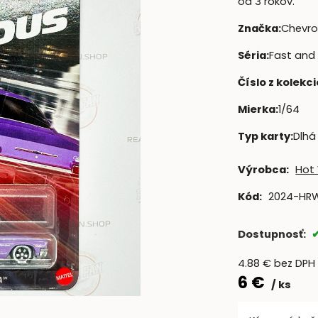
od 3 rokov.
Značka
:
Chevro
Séria
:
Fast and 
Číslo z kolekci
Mierka
:
1/64
Typ karty
:
Dlhá
Výrobca:
Hot
Kód:
2024-HR
Dostupnosť:
4.88
€
bez DPH
6
€
ks