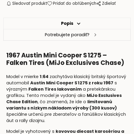
Sledovať produkt
Pridať do obľúbených
Zdielať
Popis
Potrebujete poradiť?
1967 Austin Mini Cooper S 1275 –
Falken Tires (MiJo Exclusives Chase)
Model v mierke
1:64
zachytáva klasický britský športový
automobil
Austin Mini Cooper S 1275 z roku 1967
s
výrazným
Falken Tires lakovaním
a pretekárskou
grafikou. Tento model je vydaný ako
MiJo Exclusives
Chase Edition
, čo znamená, že ide o
limitovanú
variantu s nízkym nákladom výroby (300 kusov)
špeciálne určenú pre zberateľov a fanúšikov klasických
áut a rally dizajnu.
Model je vyhotovený s
kovovou diecast karosériou a