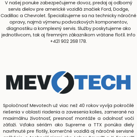
V našej ponuke zabezpečujeme dovoz, predaj aj odborný
servis dielov pre americké vozidlá značiek Ford, Dodge,
Cadillac a Chevrolet. Špecializujeme sa na technicky náročné
opravy, najmä výmenu podvozkových komponentov,
diagnostiku a komplexný servis. Služby poskytujeme ako
jednotlivcom, tak aj firemným zákazníkom vrátane flotíl. Info
+421 902 268 178.
Spoločnosť Mevotech už viac než 40 rokov vyvíja pokročilé
riešenia v oblasti riadenia a zavesenia kolies, zamerané na
maximálnu životnosť, presnosť montáže a odolnosť voči
záťaži. Vďaka sériám ako Supreme a TTX ponúka diely
navrhnuté pre flotily, komerčné vozidlá aj náročné servisné