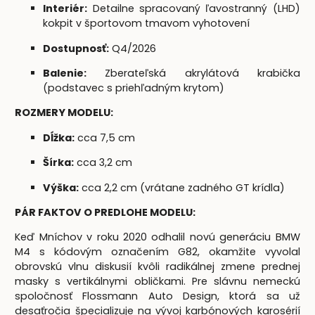
Interiér:
Detailne spracovaný ľavostranný (LHD)
kokpit v športovom tmavom vyhotovení
Dostupnosť:
Q4/2026
Balenie:
Zberateľská akrylátová krabička
(podstavec s priehľadným krytom)
ROZMERY MODELU:
Dĺžka:
cca 7,5 cm
Šírka:
cca 3,2 cm
Výška:
cca 2,2 cm (vrátane zadného GT krídla)
PÁR FAKTOV O PREDLOHE MODELU:
Keď Mníchov v roku 2020 odhalil novú generáciu BMW
M4 s kódovým označením G82, okamžite vyvolal
obrovskú vlnu diskusií kvôli radikálnej zmene prednej
masky s vertikálnymi obličkami. Pre slávnu nemeckú
spoločnosť Flossmann Auto Design, ktorá sa už
desaťročia špecializuje na vývoj karbónových karosérií