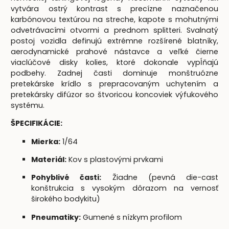
vytvára ostrý kontrast s precízne naznačenou
karbónovou textúrou na streche, kapote s mohutnými
odvetrávacími otvormi a prednom splitteri. Svalnatý
postoj vozidla definujú extrémne rozšírené blatníky,
aerodynamické prahové nástavce a veľké čierne
viaclúčové disky kolies, ktoré dokonale vypĺňajú
podbehy. Zadnej časti dominuje monštruózne
pretekárske krídlo s prepracovaným uchytením a
pretekársky difúzor so štvoricou koncoviek výfukového
systému.
ŠPECIFIKÁCIE:
Mierka:
1/64
Materiál:
Kov s plastovými prvkami
Pohyblivé časti:
Žiadne (pevná die-cast
konštrukcia s vysokým dôrazom na vernosť
širokého bodykitu)
Pneumatiky:
Gumené s nízkym profilom