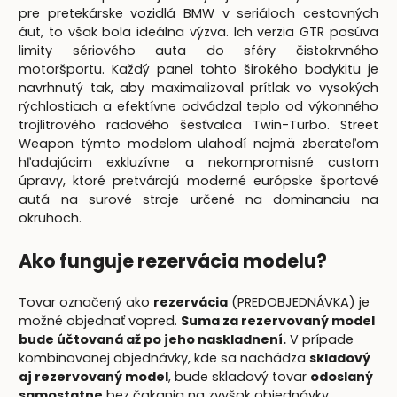
pre pretekárske vozidlá BMW v seriáloch cestovných
áut, to však bola ideálna výzva. Ich verzia GTR posúva
limity sériového auta do sféry čistokrvného
motoršportu. Každý panel tohto širokého bodykitu je
navrhnutý tak, aby maximalizoval prítlak vo vysokých
rýchlostiach a efektívne odvádzal teplo od výkonného
trojlitrového radového šesťvalca Twin-Turbo. Street
Weapon týmto modelom ulahodí najmä zberateľom
hľadajúcim exkluzívne a nekompromisné custom
úpravy, ktoré pretvárajú moderné európske športové
autá na surové stroje určené na dominanciu na
okruhoch.
Ako funguje rezervácia modelu?
Tovar označený ako
rezervácia
(PREDOBJEDNÁVKA) je
možné objednať vopred.
Suma za rezervovaný model
bude účtovaná až po jeho naskladnení.
V prípade
kombinovanej objednávky, kde sa nachádza
skladový
aj rezervovaný model
, bude skladový tovar
odoslaný
samostatne
bez čakania na zvyšok objednávky.