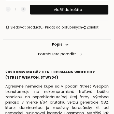
Sledovať produkt
Pridať do obľúbených
Zdielať
Popis
Potrebujete poradiť?
2020 BMW M4 G82 GTR FLOSSMANN WIDEBODY
(STREET WEAPON, STW304)
Agresívne nemecké kupé sa v podaní Street Weapon
transformuje na nekompromisnú traťovú beštiu
zahalenú do neprehliadnuteľnej žltej farby. Výrobca
prináša v mierke 1/64 brutálnu verziu generácie G82,
ktorej dominantou je masívny karosársky kit od
nemeckej tuningovej legendy Flossmann. Sýtožltý lak