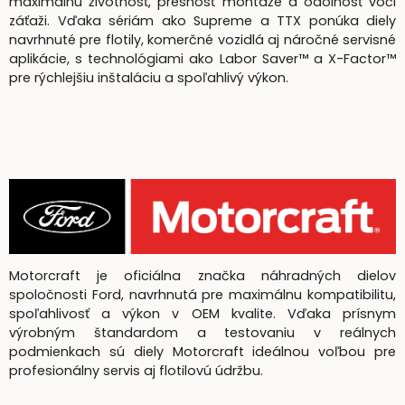
maximálnu životnosť, presnosť montáže a odolnosť voči
záťaži. Vďaka sériám ako Supreme a TTX ponúka diely
navrhnuté pre flotily, komerčné vozidlá aj náročné servisné
aplikácie, s technológiami ako Labor Saver™ a X-Factor™
pre rýchlejšiu inštaláciu a spoľahlivý výkon.
Motorcraft je oficiálna značka náhradných dielov
spoločnosti Ford, navrhnutá pre maximálnu kompatibilitu,
spoľahlivosť a výkon v OEM kvalite. Vďaka prísnym
výrobným štandardom a testovaniu v reálnych
podmienkach sú diely Motorcraft ideálnou voľbou pre
profesionálny servis aj flotilovú údržbu.