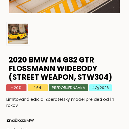
2020 BMW M4 G82 GTR
FLOSSMANN WIDEBODY
(STREET WEAPON, STW304)
- 20%
1:64
PREDOBJEDNÁVKA
4Q/2026
Limitovaná edícia. Zberateľský model pre deti od 14
rokov
Značka
:
BMW