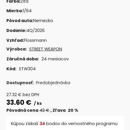
Farba
:
Žltá
Mierka
:
1/64
Pôvod auta
:
Nemecko
Dodanie
:
4Q/2026
Vzhľad
:
Flossmann
Výrobca:
STREET WEAPON
Záručná doba:
24 mesiacov
Kód:
STW304
Dostupnosť:
Predobjednávka
27.32
€
bez DPH
33.60
€
ks
Pôvodná cena
42
€
Zľava
20
%
Kúpou získaš
34
bodov do vernostného programu