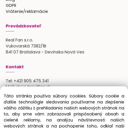
GDPR
Vrátenie/reklamácie
Prevádzkovateľ
Real Fan s.r.o.
Vukovarská 7382/1B
841 07 Bratislava - Devínska Nová Ves
Kontakt
Tel:
+421 905 475 341
Mail:
shop@realfan.sk
Zákaznícka linka: 9:00-18:00
Táto stránka používa súbory cookies. Súbory cookie a
Osobný odber: po predchádajúcom dohovore
ďalšie technológie sledovania používame na zlepšenie
vášho zážitku z prehliadania našich webových stránok na
to, aby sme vám zobrazovali prispôsobený obsah a
cielené reklamy, na analýzu návštevnosti našich
Copyright © 2024 Real Fan s.r.o., všetky práva
webových stránok a na pochopenie toho, odkiaľ naši
vyhradené.