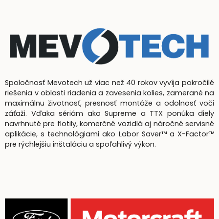
Spoločnosť Mevotech už viac než 40 rokov vyvíja pokročilé
riešenia v oblasti riadenia a zavesenia kolies, zamerané na
maximálnu životnosť, presnosť montáže a odolnosť voči
záťaži. Vďaka sériám ako Supreme a TTX ponúka diely
navrhnuté pre flotily, komerčné vozidlá aj náročné servisné
aplikácie, s technológiami ako Labor Saver™ a X-Factor™
pre rýchlejšiu inštaláciu a spoľahlivý výkon.