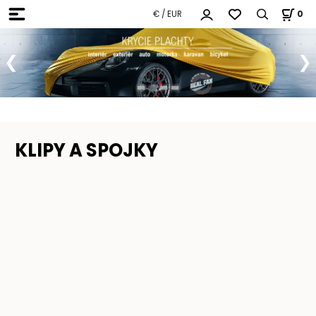
€ / EUR
0
KLIPY A SPOJKY