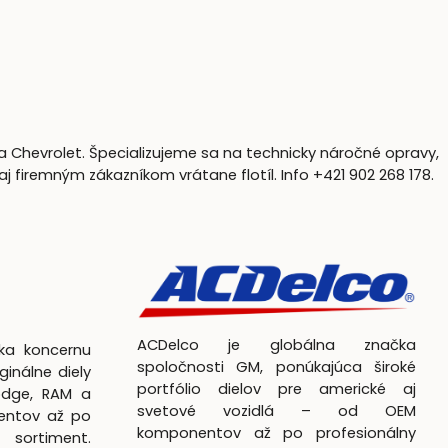
a Chevrolet. Špecializujeme sa na technicky náročné opravy,
firemným zákazníkom vrátane flotíl. Info +421 902 268 178.
ACDelco je globálna značka
čka koncernu
spoločnosti GM, ponúkajúca široké
ginálne diely
portfólio dielov pre americké aj
odge, RAM a
svetové vozidlá – od OEM
entov až po
komponentov až po profesionálny
 sortiment.