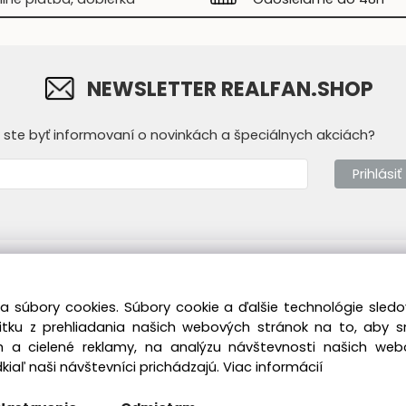
NEWSLETTER REALFAN.SHOP
y ste byť informovaní o novinkách a špeciálnych akciách?
Prihlásiť
mácie
Prevádzkovateľ
a súbory cookies. Súbory cookie a ďalšie technológie sle
dné podmienky
Real Fan s.r.o.
T
žitku z prehliadania našich webových stránok na to, aby 
ícka sekcia
Vukovarská 7382/1B
M
 a cielené reklamy, na analýzu návštevnosti našich we
841 07 Bratislava -
Z
iaľ naši návštevníci prichádzajú.
Viac informácií
Devínska Nová Ves
ie/reklamácie