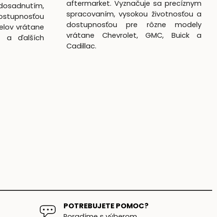
aftermarket. Vyznačuje sa precíznym
dosadnutím,
spracovaním, vysokou životnosťou a
ostupnosťou
dostupnosťou pre rôzne modely
elov vrátane
vrátane Chevrolet, GMC, Buick a
k a ďalších
Cadillac.
POTREBUJETE POMOC?
Poradíme s výberom