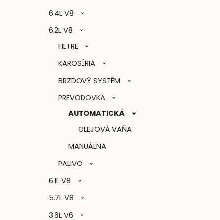
6.4L V8
6.2L V8
FILTRE
KAROSÉRIA
BRZDOVÝ SYSTÉM
PREVODOVKA
AUTOMATICKÁ
OLEJOVÁ VAŇA
MANUÁLNA
PALIVO
6.1L V8
5.7L V8
3.6L V6