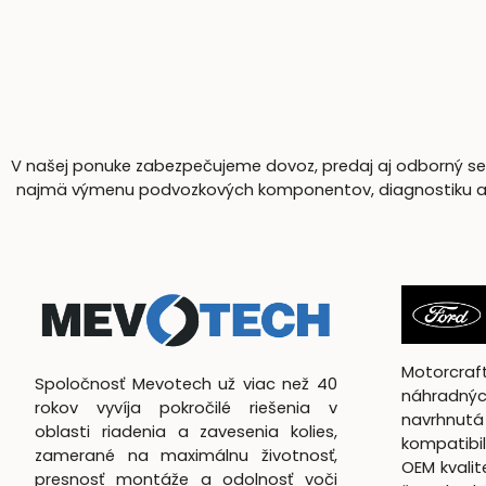
V našej ponuke zabezpečujeme dovoz, predaj aj odborný serv
najmä výmenu podvozkových komponentov, diagnostiku a komp
Motorcra
Spoločnosť Mevotech už viac než 40
náhradnýc
rokov vyvíja pokročilé riešenia v
navrhn
oblasti riadenia a zavesenia kolies,
kompatibil
zamerané na maximálnu životnosť,
OEM kvali
presnosť montáže a odolnosť voči