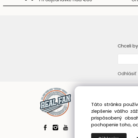
Chceli b
Odhlásiť
Infor
Táto stránka použív
Obcho
zlepšenie vášho zá
Zákazn
prispôsobený obsah
Blog
pochopenie toho, odk
GDPR
Vráten