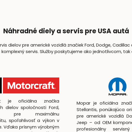
Náhradné diely a servis pre USA autá
is dielov pre americké vozidlá značiek Ford, Dodge, Cadillac 
lexný servis. Služby poskytujeme ako jednotlivcom, tak aj 
ft je oficiálna značka
Mopar je oficiálna zna
h dielov spoločnosti Ford,
Stellantis, ponúkajúca ori
utá pre maximálnu
pre americké vozidlá D
itu, spoľahlivosť a výkon v
Jeep – od OEM kompon
te. Vďaka prísnym výrobným
profesionálny servisný