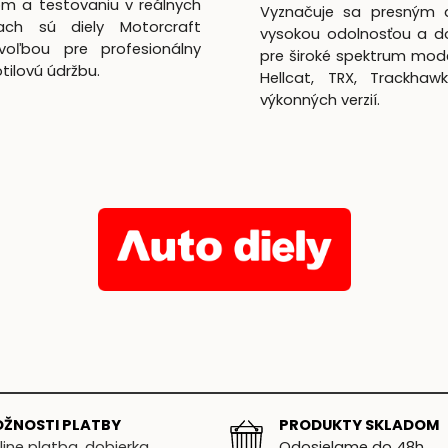
m a testovaniu v reálnych
Vyznačuje sa presným 
ach sú diely Motorcraft
vysokou odolnosťou a d
voľbou pre profesionálny
pre široké spektrum mod
lotilovú údržbu.
Hellcat, TRX, Trackhaw
výkonných verzií.
ŽNOSTI PLATBY
PRODUKTY SKLADOM
line platba, dobierka
Odosielame do 48h