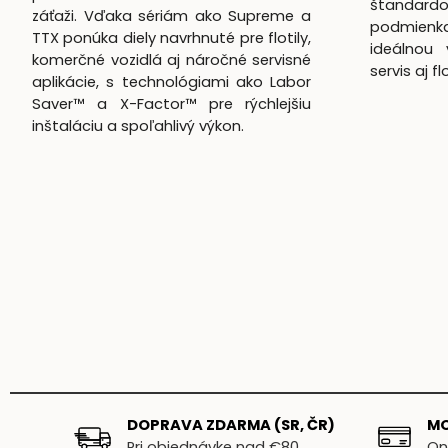
štandardo
záťaži. Vďaka sériám ako Supreme a
podmienk
TTX ponúka diely navrhnuté pre flotily,
ideálnou 
komerčné vozidlá aj náročné servisné
servis aj f
aplikácie, s technológiami ako Labor
Saver™ a X-Factor™ pre rýchlejšiu
inštaláciu a spoľahlivý výkon.
DOPRAVA ZDARMA (SR, ČR)
MO
Pri objednávke nad €80
On