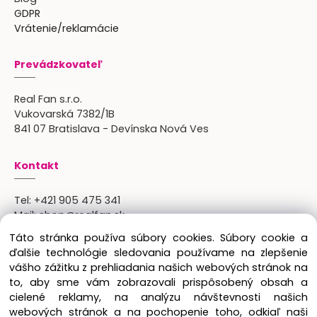
GDPR
Vrátenie/reklamácie
Prevádzkovateľ
Real Fan s.r.o.
Vukovarská 7382/1B
841 07 Bratislava - Devínska Nová Ves
Kontakt
Tel:
+421 905 475 341
Mail:
shop@realfan.sk
Zákaznícka linka: 9:00-18:00
Táto stránka používa súbory cookies. Súbory cookie a
Osobný odber: po predchádajúcom dohovore
ďalšie technológie sledovania používame na zlepšenie
vášho zážitku z prehliadania našich webových stránok na
to, aby sme vám zobrazovali prispôsobený obsah a
cielené reklamy, na analýzu návštevnosti našich
Copyright © 2024 Real Fan s.r.o., všetky práva
webových stránok a na pochopenie toho, odkiaľ naši
vyhradené.