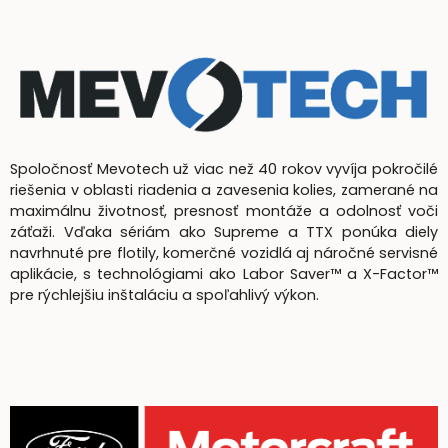
Spoločnosť Mevotech už viac než 40 rokov vyvíja pokročilé
riešenia v oblasti riadenia a zavesenia kolies, zamerané na
maximálnu životnosť, presnosť montáže a odolnosť voči
záťaži. Vďaka sériám ako Supreme a TTX ponúka diely
navrhnuté pre flotily, komerčné vozidlá aj náročné servisné
aplikácie, s technológiami ako Labor Saver™ a X-Factor™
pre rýchlejšiu inštaláciu a spoľahlivý výkon.