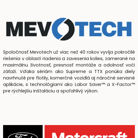
Spoločnosť Mevotech už viac než 40 rokov vyvíja pokročilé
riešenia v oblasti riadenia a zavesenia kolies, zamerané na
maximálnu životnosť, presnosť montáže a odolnosť voči
záťaži. Vďaka sériám ako Supreme a TTX ponúka diely
navrhnuté pre flotily, komerčné vozidlá aj náročné servisné
aplikácie, s technológiami ako Labor Saver™ a X-Factor™
pre rýchlejšiu inštaláciu a spoľahlivý výkon.