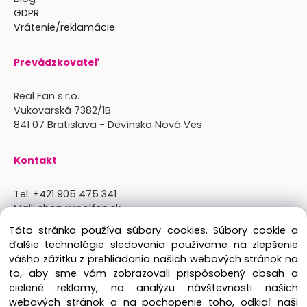
GDPR
Vrátenie/reklamácie
Prevádzkovateľ
Real Fan s.r.o.
Vukovarská 7382/1B
841 07 Bratislava - Devínska Nová Ves
Kontakt
Tel:
+421 905 475 341
Mail:
shop@realfan.sk
Zákaznícka linka: 9:00-18:00
Táto stránka používa súbory cookies. Súbory cookie a
Osobný odber: po predchádajúcom dohovore
ďalšie technológie sledovania používame na zlepšenie
vášho zážitku z prehliadania našich webových stránok na
to, aby sme vám zobrazovali prispôsobený obsah a
cielené reklamy, na analýzu návštevnosti našich
Copyright © 2024 Real Fan s.r.o., všetky práva
webových stránok a na pochopenie toho, odkiaľ naši
vyhradené.