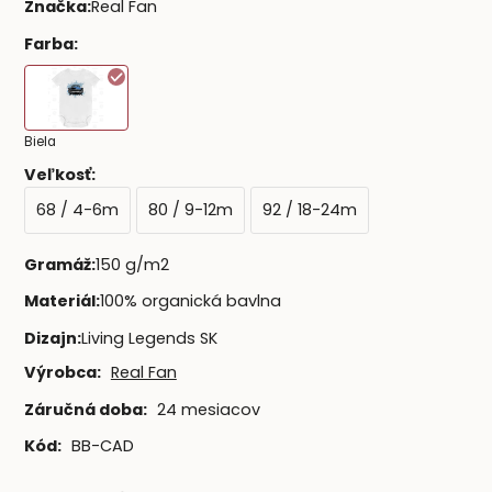
Značka
:
Real Fan
Farba
:
Biela
Veľkosť
:
68 / 4-6m
80 / 9-12m
92 / 18-24m
Gramáž
:
150 g/m2
Materiál
:
100% organická bavlna
Dizajn
:
Living Legends SK
Výrobca:
Real Fan
Záručná doba:
24 mesiacov
Kód:
BB-CAD