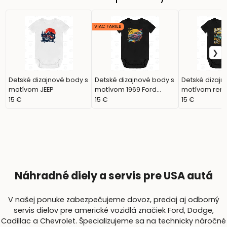
VIAC FARIEB
Detské dizajnové body s
Detské dizajnové body s
Detské dizajn
motívom JEEP
motívom 1969 Ford
motívom ren
Mustang
dielne Living
15 €
15 €
15 €
Náhradné diely a servis pre USA autá
V našej ponuke zabezpečujeme dovoz, predaj aj odborný
servis dielov pre americké vozidlá značiek Ford, Dodge,
Cadillac a Chevrolet. Špecializujeme sa na technicky náročné