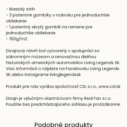
- klasický strih
- 3 patentné gombíky v rozkroku pre jednoduchšie
obliekanie
- 1 patentný skrytý gombík na ramene pre
jednoduchšie obliekanie
- 150g/m2
Dizajnový návrh bol vytvorený v spolupráci so
súkromným múzeom a renovačnou dielňou
historických amerických automobilov Living Legends SK.
Viac informácií o nájdete na Facebooku Living Legends
SK alebo Instagrame livinglegendssk
Produkt pre nás vyrába spoločnosť CSL s.r.o., www.csl.sk
Dizajn je výlučným vlastníctvom firmy Real Fan s.r.o.
Použitie bez predchádzajúceho súhlasu je protizákonné.
Podobné produkty