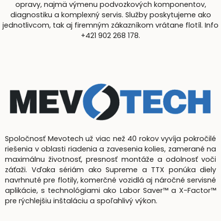
opravy, najmä výmenu podvozkových komponentov,
diagnostiku a komplexný servis. Služby poskytujeme ako
jednotlivcom, tak aj firemným zákazníkom vrátane flotíl. Info
+421 902 268 178.
Spoločnosť Mevotech už viac než 40 rokov vyvíja pokročilé
riešenia v oblasti riadenia a zavesenia kolies, zamerané na
maximálnu životnosť, presnosť montáže a odolnosť voči
záťaži. Vďaka sériám ako Supreme a TTX ponúka diely
navrhnuté pre flotily, komerčné vozidlá aj náročné servisné
aplikácie, s technológiami ako Labor Saver™ a X-Factor™
pre rýchlejšiu inštaláciu a spoľahlivý výkon.