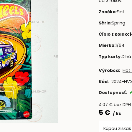
od 3 rokov.
Značka
:
Fiat
Séria
:
Spring
Číslo z kolekci
Mierka
:
1/64
Typ karty
:
Dlhá
Výrobca:
Hot
Kód:
2024-HVX
Dostupnosť:
4.07
€
bez DPH
5
€
ks
Kúpou získa