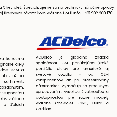
a Chevrolet. Špecializujeme sa na technicky náročné opravy,
firemným zákazníkom vrátane flotíl. Info +421 902 268 178.
ACDelco je globálna značka
čka koncernu
spoločnosti GM, ponúkajúca široké
ginálne diely
portfólio dielov pre americké aj
odge, RAM a
svetové vozidlá – od OEM
entov až po
komponentov až po profesionálny
 sortiment.
aftermarket. Vyznačuje sa precíznym
dosadnutím,
spracovaním, vysokou životnosťou a
ostupnosťou
dostupnosťou pre rôzne modely
elov vrátane
vrátane Chevrolet, GMC, Buick a
k a ďalších
Cadillac.