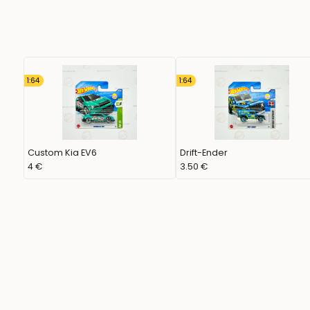
1:64
1:64
Custom Kia EV6
Drift-Ender
4 €
3.50 €