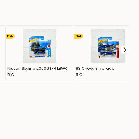
1:64
1:64
Nissan Skyline 2000GT-R LBWK
83 Chevy Silverado
5 €
5 €