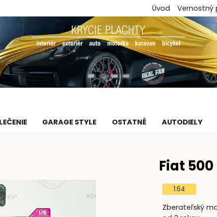
Úvod
Vernostný
LEČENIE
GARAGE STYLE
OSTATNÉ
AUTODIELY
Fiat 500
1:64
Zberateľský mod