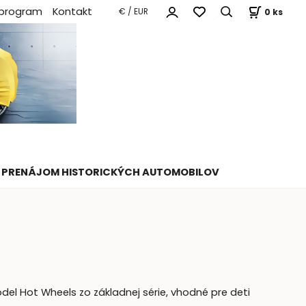
 program
Kontakt
0
ks
€ / EUR
PRENÁJOM HISTORICKÝCH AUTOMOBILOV
el Hot Wheels zo základnej série, vhodné pre deti