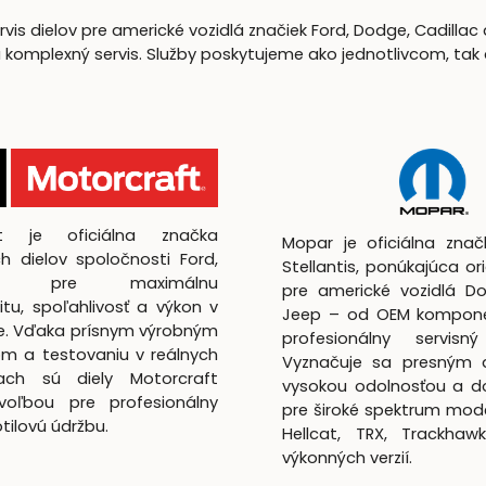
is dielov pre americké vozidlá značiek Ford, Dodge, Cadillac 
lexný servis. Služby poskytujeme ako jednotlivcom, tak aj 
ft je oficiálna značka
Mopar je oficiálna zna
h dielov spoločnosti Ford,
Stellantis, ponúkajúca ori
utá pre maximálnu
pre americké vozidlá D
itu, spoľahlivosť a výkon v
Jeep – od OEM kompon
te. Vďaka prísnym výrobným
profesionálny servisný
m a testovaniu v reálnych
Vyznačuje sa presným 
ach sú diely Motorcraft
vysokou odolnosťou a d
voľbou pre profesionálny
pre široké spektrum mod
lotilovú údržbu.
Hellcat, TRX, Trackhaw
výkonných verzií.