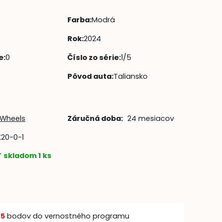
Farba
:
Modrá
Rok
:
2024
e
:
0
Číslo zo série
:
1/5
Pôvod auta
:
Taliansko
 Wheels
Záručná doba:
24 mesiacov
20-0-1
skladom 1 ks
š
5
bodov do vernostného programu