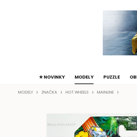
★ NOVINKY
MODELY
PUZZLE
OB
MODELY
ZNAČKA
HOT WHEELS
MAINLINE