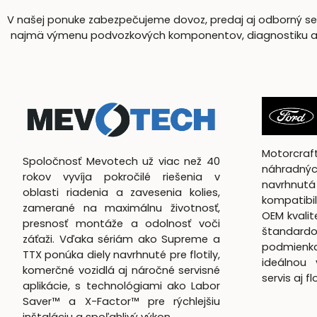
V našej ponuke zabezpečujeme dovoz, predaj aj odborný serv
najmä výmenu podvozkových komponentov, diagnostiku a komp
Motorcra
Spoločnosť Mevotech už viac než 40
náhradnýc
rokov vyvíja pokročilé riešenia v
navrhn
oblasti riadenia a zavesenia kolies,
kompatibil
zamerané na maximálnu životnosť,
OEM kvali
presnosť montáže a odolnosť voči
štandardo
záťaži. Vďaka sériám ako Supreme a
podmienk
TTX ponúka diely navrhnuté pre flotily,
ideálnou 
komerčné vozidlá aj náročné servisné
servis aj f
aplikácie, s technológiami ako Labor
Saver™ a X-Factor™ pre rýchlejšiu
inštaláciu a spoľahlivý výkon.