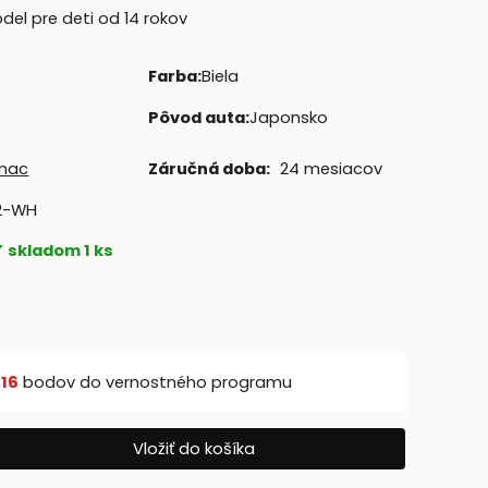
el pre deti od 14 rokov
Farba
:
Biela
Pôvod auta
:
Japonsko
mac
Záručná doba:
24 mesiacov
2-WH
skladom 1 ks
š
16
bodov do vernostného programu