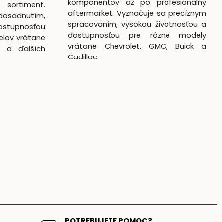
komponentov až po profesionálny
 sortiment.
aftermarket. Vyznačuje sa precíznym
dosadnutím,
spracovaním, vysokou životnosťou a
ostupnosťou
dostupnosťou pre rôzne modely
elov vrátane
vrátane Chevrolet, GMC, Buick a
k a ďalších
Cadillac.
POTREBUJETE POMOC?