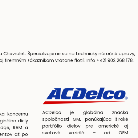
a Chevrolet. Špecializujeme sa na technicky náročné opravy,
firemným zákazníkom vrátane flotíl. Info +421 902 268 178.
ACDelco je globálna značka
čka koncernu
spoločnosti GM, ponúkajúca široké
ginálne diely
portfólio dielov pre americké aj
odge, RAM a
svetové vozidlá – od OEM
entov až po