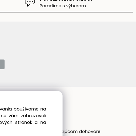
Poradíme s výberom
Kontakt
dovania používame na
el:
+421 905 475 341
sme vám zobrazovali
ail:
shop@realfan.sk
bových stránok a na
ákaznícka linka: 9:00-18:00
Osobný odber: po predchádajúcom dohovore