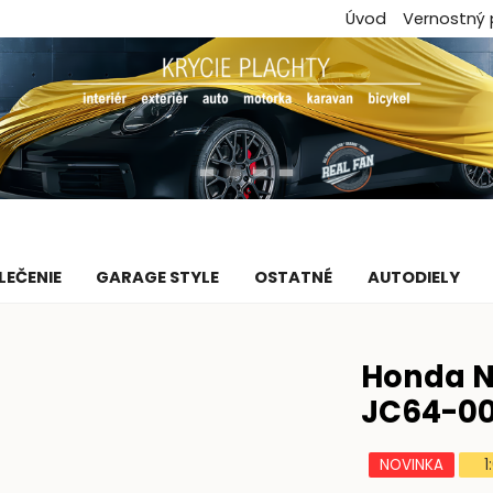
Úvod
Vernostný
LEČENIE
GARAGE STYLE
OSTATNÉ
AUTODIELY
Honda N
JC64-0
NOVINKA
1