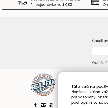
Pri objednávke nad €80
On
Chceli b
Odhlásiť
Infor
Táto stránka použív
Obcho
zlepšenie vášho zá
Zákazn
prispôsobený obsah
Blog
pochopenie toho, odk
GDPR