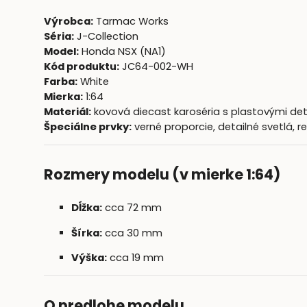
Výrobca:
Tarmac Works
Séria:
J-Collection
Model:
Honda NSX (NA1)
Kód produktu:
JC64-002-WH
Farba:
White
Mierka:
1:64
Materiál:
kovová diecast karoséria s plastovými det
Špeciálne prvky:
verné proporcie, detailné svetlá, rea
Rozmery modelu (v mierke 1:64)
Dĺžka:
cca 72 mm
Šírka:
cca 30 mm
Výška:
cca 19 mm
O predlohe modelu