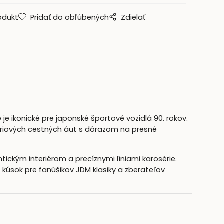
odukt
Pridať do obľúbených
Zdielať
é je ikonické pre japonské športové vozidlá 90. rokov.
ériových cestných áut s dôrazom na presné
ntickým interiérom a precíznymi líniami karosérie.
 kúsok pre fanúšikov JDM klasiky a zberateľov