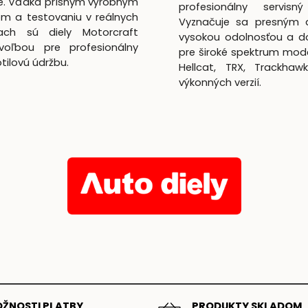
te. Vďaka prísnym výrobným
profesionálny servisný
m a testovaniu v reálnych
Vyznačuje sa presným 
ach sú diely Motorcraft
vysokou odolnosťou a d
voľbou pre profesionálny
pre široké spektrum mod
lotilovú údržbu.
Hellcat, TRX, Trackhaw
výkonných verzií.
ŽNOSTI PLATBY
PRODUKTY SKLADOM