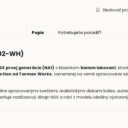
Sledovať pr
Popis
Potrebujete poradiť?
002-WH)
X prvej generácie (NA1)
v klasickom
bielom lakovaní
, ktor
ection od Tarmac Works
, zameranej na verné spracovanie s
ailne spracovanými svetlami, realistickými diskami kolies, aute
azňuje nadčasový dizajn NSX a robí z modelu ideálny výstavný