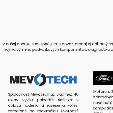
V našej ponuke zabezpečujeme dovoz, predaj aj odborný serv
najmä výmenu podvozkových komponentov, diagnostiku a komp
Motorcra
Spoločnosť Mevotech už viac než 40
náhradnýc
rokov vyvíja pokročilé riešenia v
navrhn
oblasti riadenia a zavesenia kolies,
kompatibil
zamerané na maximálnu životnosť,