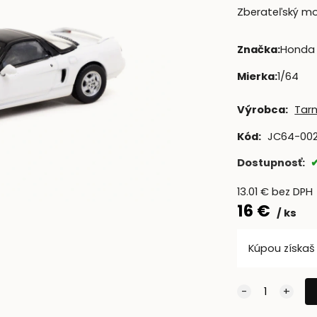
Zberateľský mod
Značka
:
Honda
Mierka
:
1/64
Výrobca:
Tar
Kód:
JC64-00
Dostupnosť:
13.01
€
bez DPH
16
€
ks
Kúpou získa