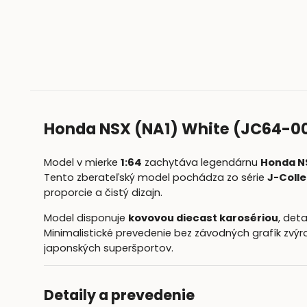
Honda NSX (NA1) White (JC64-
Model v mierke
1:64
zachytáva legendárnu
Honda NS
Tento zberateľský model pochádza zo série
J-Coll
proporcie a čistý dizajn.
Model disponuje
kovovou diecast karosériou
, det
Minimalistické prevedenie bez závodných grafík zvýr
japonských superšportov.
Detaily a prevedenie