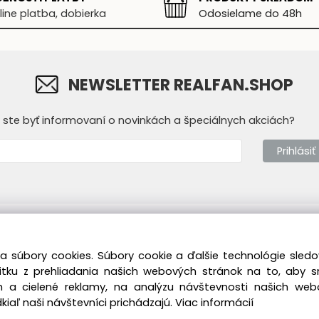
line platba, dobierka
Odosielame do 48h
NEWSLETTER REALFAN.SHOP
y ste byť informovaní o novinkách a špeciálnych akciách?
Prihlásiť
mácie
Prevádzkovateľ
a súbory cookies. Súbory cookie a ďalšie technológie sle
dné podmienky
Real Fan s.r.o.
T
žitku z prehliadania našich webových stránok na to, aby 
ícka sekcia
Vukovarská 7382/1B
M
 a cielené reklamy, na analýzu návštevnosti našich we
841 07 Bratislava -
Z
iaľ naši návštevníci prichádzajú.
Viac informácií
Devínska Nová Ves