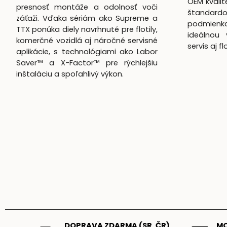
OEM kvali
presnosť montáže a odolnosť voči
štandardo
záťaži. Vďaka sériám ako Supreme a
podmienk
TTX ponúka diely navrhnuté pre flotily,
ideálnou 
komerčné vozidlá aj náročné servisné
servis aj f
aplikácie, s technológiami ako Labor
Saver™ a X-Factor™ pre rýchlejšiu
inštaláciu a spoľahlivý výkon.
DOPRAVA ZDARMA (SR, ČR)
MO