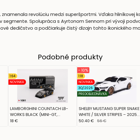
, znamenala revolúciu medzi superšportmi. Vďaka hliníkovej 
v segmente. Spolupráca s Ayrtonom Sennom pri vývoji podvoz
ové dedičstvo a podčiarkuje čistý dizajn tohto ikonického mo
Podobné produkty
- 10%
1:64
1:18
NOVINKA
NOVINKA
3Q/2026
PREDOBJEDNÁVKA
5
LAMBORGHINI COUNTACH LB-
SHELBY MUSTANG SUPER SNAKE
WORKS BLACK (MINI-GT,
WHITE / SILVER STRIPES – 2025
MGT01081)
(SOLIDO, S1813806)
18 €
50.40 €
56 €