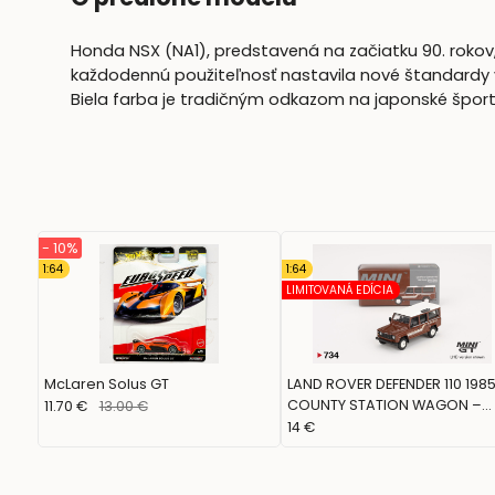
Honda NSX (NA1), predstavená na začiatku 90. rokov
každodennú použiteľnosť nastavila nové štandardy 
Biela farba je tradičným odkazom na japonské šport
- 10%
1:64
1:64
LIMITOVANÁ EDÍCIA
McLaren Solus GT
LAND ROVER DEFENDER 110 198
COUNTY STATION WAGON –
11.70 €
13.00 €
RUSSET BROWN (MINI GT,
14 €
MGT00734)