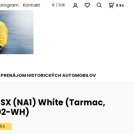
 program
Kontakt
0
ks
€ / EUR
PRENÁJOM HISTORICKÝCH AUTOMOBILOV
SX (NA1) White (Tarmac,
02-WH)
:64