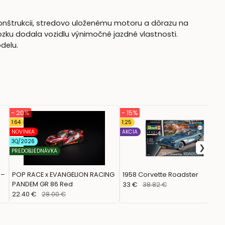
konštrukcii, stredovo uloženému motoru a dôrazu na
ku dodala vozidlu výnimočné jazdné vlastnosti.
delu.
- 20%
- 15%
1:64
1:25
NOVINKA
AKCIA
3Q/2026
PREDOBJEDNÁVKA
 –
POP RACE x EVANGELION RACING
1958 Corvette Roadster
PANDEM GR 86 Red
33 €
38.82 €
22.40 €
28.00 €