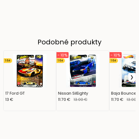
Podobné produkty
- 10%
- 10%
1:64
1:64
1:64
17 Ford GT
Nissan SilEighty
Baja Bouncer
13 €
11.70 €
13.00 €
11.70 €
13.00 