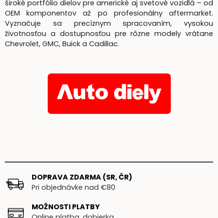
široké portfólio dielov pre americké aj svetové vozidlá – od
OEM komponentov až po profesionálny aftermarket.
Vyznačuje sa precíznym spracovaním, vysokou
životnosťou a dostupnosťou pre rôzne modely vrátane
Chevrolet, GMC, Buick a Cadillac.
DOPRAVA ZDARMA (SR, ČR)
Pri objednávke nad €80
MOŽNOSTI PLATBY
Online platba, dobierka