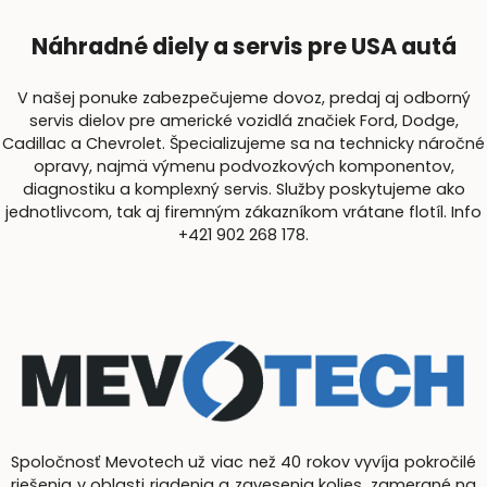
Náhradné diely a servis pre USA autá
V našej ponuke zabezpečujeme dovoz, predaj aj odborný
servis dielov pre americké vozidlá značiek Ford, Dodge,
Cadillac a Chevrolet. Špecializujeme sa na technicky náročné
opravy, najmä výmenu podvozkových komponentov,
diagnostiku a komplexný servis. Služby poskytujeme ako
jednotlivcom, tak aj firemným zákazníkom vrátane flotíl. Info
+421 902 268 178.
Spoločnosť Mevotech už viac než 40 rokov vyvíja pokročilé
riešenia v oblasti riadenia a zavesenia kolies, zamerané na