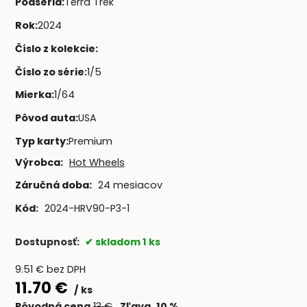
Podséria
:
Terra Trek
Rok
:
2024
Číslo z kolekcie
:
Číslo zo série
:
1/5
Mierka
:
1/64
Pôvod auta
:
USA
Typ karty
:
Premium
Výrobca:
Hot Wheels
Záručná doba:
24 mesiacov
Kód:
2024-HRV90-P3-1
Dostupnosť:
skladom 1 ks
9.51
€
bez DPH
11.70
€
ks
Pôvodná cena
13
€
Zľava
10
%