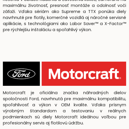
maximálnu životnosť, presnosť montáže a odolnosť voči
záťaži. Vďaka sériám ako Supreme a TTX ponúka diely
navrhnuté pre flotily, komerčné vozidlá aj náročné servisné
aplikácie, s technológiami ako Labor Saver™ a X-Factor™
pre rýchlejšiu inštaláciu a spoľahlivý výkon.
Motorcraft je oficiálna značka náhradných dielov
spoločnosti Ford, navrhnutá pre maximálnu kompatibilitu,
spoľahlivosť a výkon v OEM kvalite. Vďaka prísnym
výrobným štandardom a testovaniu v reálnych
podmienkach sú diely Motorcraft ideálnou voľbou pre
profesionálny servis aj flotilovú údržbu.