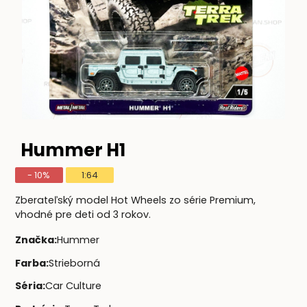
Hummer H1
- 10%
1:64
Zberateľský model Hot Wheels zo série Premium,
vhodné pre deti od 3 rokov.
Značka
:
Hummer
Farba
:
Strieborná
Séria
:
Car Culture