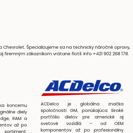
a Chevrolet. Špecializujeme sa na technicky náročné opravy,
firemným zákazníkom vrátane flotíl. Info +421 902 268 178.
ACDelco je globálna značka
čka koncernu
spoločnosti GM, ponúkajúca široké
ginálne diely
portfólio dielov pre americké aj
odge, RAM a
svetové vozidlá – od OEM
entov až po
komponentov až po profesionálny
 sortiment.