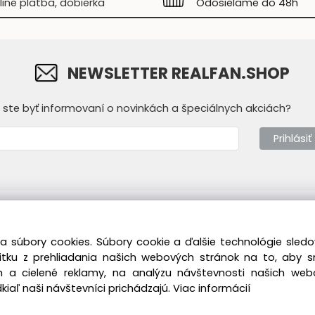
line platba, dobierka
Odosielame do 48h
NEWSLETTER REALFAN.SHOP
y ste byť informovaní o novinkách a špeciálnych akciách?
Prihlásiť
mácie
Prevádzkovateľ
a súbory cookies. Súbory cookie a ďalšie technológie sle
dné podmienky
Real Fan s.r.o.
T
žitku z prehliadania našich webových stránok na to, aby 
ícka sekcia
Vukovarská 7382/1B
M
 a cielené reklamy, na analýzu návštevnosti našich we
841 07 Bratislava -
Z
iaľ naši návštevníci prichádzajú.
Viac informácií
Devínska Nová Ves
ie/reklamácie