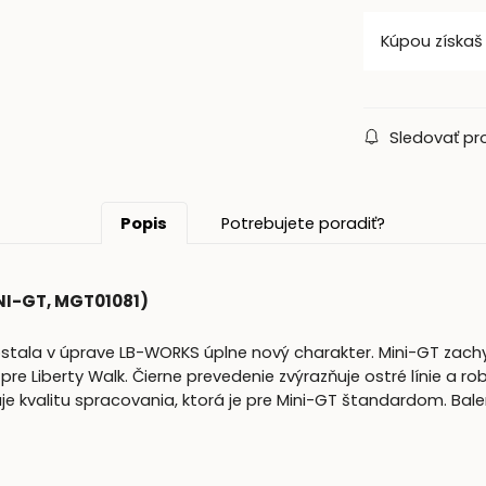
Kúpou získa
Sledovať pr
Popis
Potrebujete poradiť?
I-GT, MGT01081)
stala v úprave LB-WORKS úplne nový charakter. Mini-GT zachyt
re Liberty Walk. Čierne prevedenie zvýrazňuje ostré línie a ro
e kvalitu spracovania, ktorá je pre Mini-GT štandardom. Bal