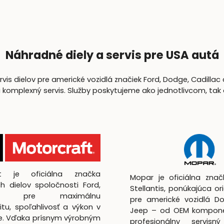
Náhradné diely a servis pre USA autá
is dielov pre americké vozidlá značiek Ford, Dodge, Cadillac 
lexný servis. Služby poskytujeme ako jednotlivcom, tak aj 
ft je oficiálna značka
Mopar je oficiálna zna
h dielov spoločnosti Ford,
Stellantis, ponúkajúca ori
utá pre maximálnu
pre americké vozidlá D
itu, spoľahlivosť a výkon v
Jeep – od OEM kompon
te. Vďaka prísnym výrobným
profesionálny servisný