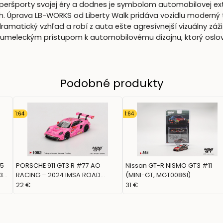
peršporty svojej éry a dodnes je symbolom automobilovej ext
okoch. Úprava LB-WORKS od Liberty Walk pridáva vozidlu moderný
ramatický vzhľad a robí z auta ešte agresívnejší vizuálny záž
meleckým prístupom k automobilovému dizajnu, ktorý oslovu
Podobné produkty
1:64
1:64
15
PORSCHE 911 GT3 R #77 AO
Nissan GT-R NISMO GT3 #11
3
RACING – 2024 IMSA ROAD
(MINI-GT, MGT00861)
AMERICA (MINI GT, MGT01052)
22 €
31 €