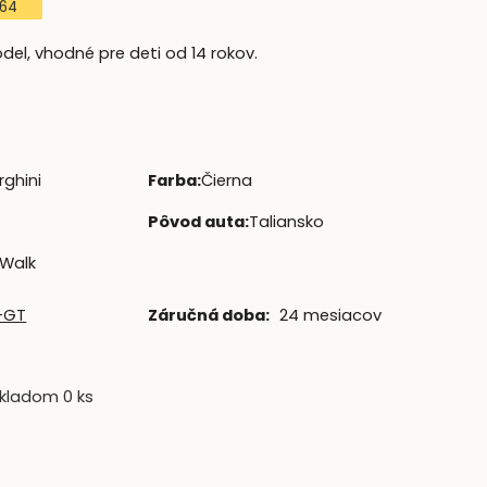
:64
el, vhodné pre deti od 14 rokov.
ghini
Farba
:
Čierna
Pôvod auta
:
Taliansko
 Walk
i-GT
Záručná doba:
24 mesiacov
kladom 0 ks
H