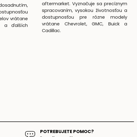
aftermarket. Vyznačuje sa precíznym
dosadnutím,
spracovaním, vysokou životnosťou a
ostupnosťou
dostupnosťou pre rôzne modely
elov vrátane
vrátane Chevrolet, GMC, Buick a
k a ďalších
Cadillac.
POTREBUJETE POMOC?