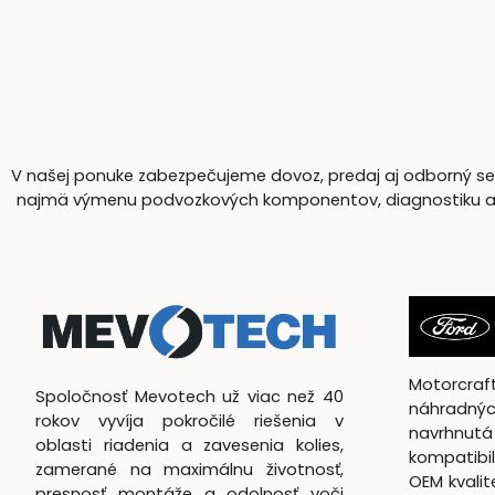
V našej ponuke zabezpečujeme dovoz, predaj aj odborný serv
najmä výmenu podvozkových komponentov, diagnostiku a komp
Motorcra
Spoločnosť Mevotech už viac než 40
náhradnýc
rokov vyvíja pokročilé riešenia v
navrhn
oblasti riadenia a zavesenia kolies,
kompatibil
zamerané na maximálnu životnosť,
OEM kvali
presnosť montáže a odolnosť voči