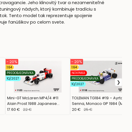
ravagancie. Jeho klinovitý tvar a nezameniteľné
 tuningový nádych, ktorý kombinuje tradíciu s
itok. Tento model tak reprezentuje spojenie
je fanúšikov po celom svete.
- 20%
- 20%
1:64
1:64
PREDOBJEDNÁVKA
NOVINKA
1Q/2027
PREDOBJEDNÁVKA
1Q/2027
Mini-GT McLaren MP4/4 #11
TOLEMAN TG184 #19 – Ayrton
Alain Prost 1988 Japanese
Senna, Monaco GP 1984 (MINI
Grand Prix 2nd Place MGT01123-
GT, MGT01118)
17.60 €
22 €
20 €
25 €
L