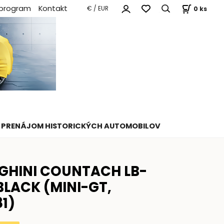
 program
Kontakt
0
ks
€ / EUR
PRENÁJOM HISTORICKÝCH AUTOMOBILOV
GHINI COUNTACH LB-
LACK (MINI-GT,
1)