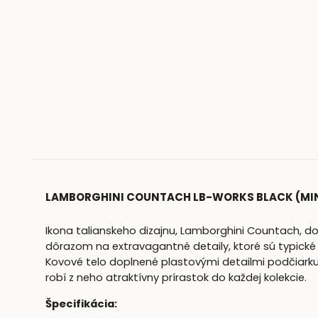
LAMBORGHINI COUNTACH LB-WORKS BLACK (MIN
Ikona talianskeho dizajnu, Lamborghini Countach, do
dôrazom na extravagantné detaily, ktoré sú typické p
Kovové telo doplnené plastovými detailmi podčiarkuj
robí z neho atraktívny prírastok do každej kolekcie.
Špecifikácia: