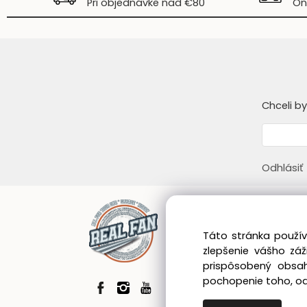
Pri objednávke nad €80
On
Chceli b
Odhlásiť
Infor
Táto stránka použív
Obcho
zlepšenie vášho zá
Zákazn
prispôsobený obsah
Blog
pochopenie toho, odk
GDPR
Vráten