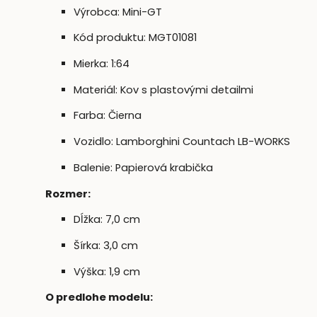
Výrobca: Mini-GT
Kód produktu: MGT01081
Mierka: 1:64
Materiál: Kov s plastovými detailmi
Farba: Čierna
Vozidlo: Lamborghini Countach LB-WORKS
Balenie: Papierová krabička
Rozmer:
Dĺžka: 7,0 cm
Šírka: 3,0 cm
Výška: 1,9 cm
O predlohe modelu: