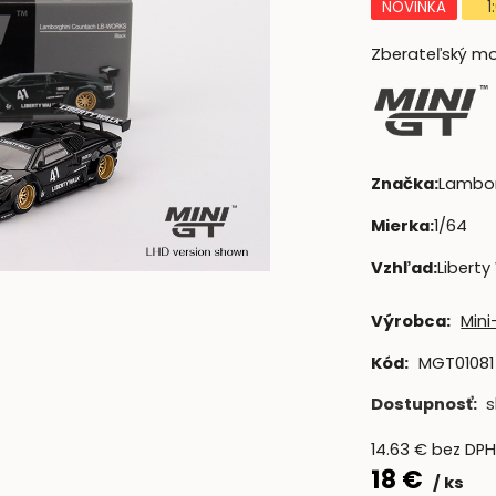
NOVINKA
1
Zberateľský mod
Značka
:
Lambor
Mierka
:
1/64
Vzhľad
:
Liberty
Výrobca:
Min
Kód:
MGT01081
Dostupnosť:
s
14.63
€
bez DP
18
€
ks