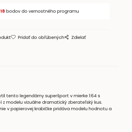
š
18
bodov do vernostného programu
odukt
Pridať do obľúbených
Zdielať
il tento legendárny superšport v mierke 1:64 s
bí z modelu vizuálne dramatický zberateľský kus.
enie v papierovej krabičke pridáva modelu hodnotu a