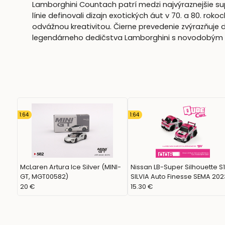
Lamborghini Countach patrí medzi najvýraznejšie su
línie definovali dizajn exotických áut v 70. a 80. r
odvážnou kreativitou. Čierne prevedenie zvýrazňuje d
legendárneho dedičstva Lamborghini s novodobým u
1:64
1:64
McLaren Artura Ice Silver (MINI-
Nissan LB-Super Silhouette S
GT, MGT00582)
SILVIA Auto Finesse SEMA 202
(MINI GT, QZ00502)
20 €
15.30 €