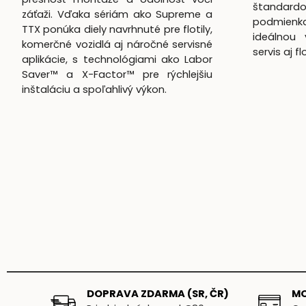
štandardo
záťaži. Vďaka sériám ako Supreme a
podmienk
TTX ponúka diely navrhnuté pre flotily,
ideálnou 
komerčné vozidlá aj náročné servisné
servis aj f
aplikácie, s technológiami ako Labor
Saver™ a X-Factor™ pre rýchlejšiu
inštaláciu a spoľahlivý výkon.
DOPRAVA ZDARMA (SR, ČR)
MO