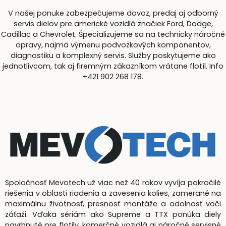
V našej ponuke zabezpečujeme dovoz, predaj aj odborný
servis dielov pre americké vozidlá značiek Ford, Dodge,
Cadillac a Chevrolet. Špecializujeme sa na technicky náročné
opravy, najmä výmenu podvozkových komponentov,
diagnostiku a komplexný servis. Služby poskytujeme ako
jednotlivcom, tak aj firemným zákazníkom vrátane flotíl. Info
+421 902 268 178.
Spoločnosť Mevotech už viac než 40 rokov vyvíja pokročilé
riešenia v oblasti riadenia a zavesenia kolies, zamerané na
maximálnu životnosť, presnosť montáže a odolnosť voči
záťaži. Vďaka sériám ako Supreme a TTX ponúka diely
navrhnuté pre flotily, komerčné vozidlá aj náročné servisné