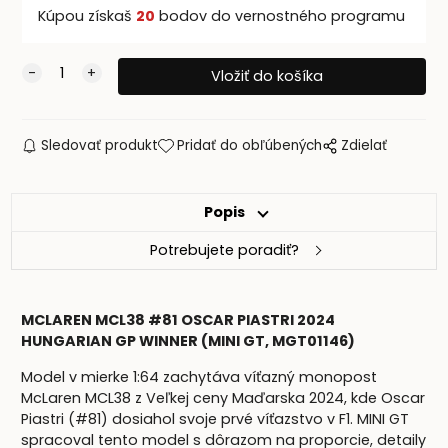
Kúpou získaš
20
bodov do vernostného programu
Sledovať produkt
Pridať do obľúbených
Zdielať
Popis
Potrebujete poradiť?
MCLAREN MCL38 #81 OSCAR PIASTRI 2024
HUNGARIAN GP WINNER (MINI GT, MGT01146)
Model v mierke 1:64 zachytáva víťazný monopost
McLaren MCL38 z Veľkej ceny Maďarska 2024, kde Oscar
Piastri (#81) dosiahol svoje prvé víťazstvo v F1. MINI GT
spracoval tento model s dôrazom na proporcie, detaily