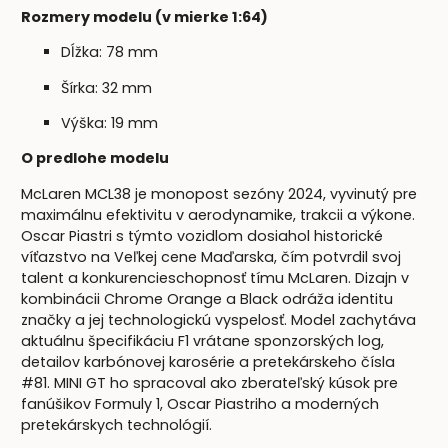
Rozmery modelu (v mierke 1:64)
Dĺžka: 78 mm
Šírka: 32 mm
Výška: 19 mm
O predlohe modelu
McLaren MCL38 je monopost sezóny 2024, vyvinutý pre
maximálnu efektivitu v aerodynamike, trakcii a výkone.
Oscar Piastri s týmto vozidlom dosiahol historické
víťazstvo na Veľkej cene Maďarska, čím potvrdil svoj
talent a konkurencieschopnosť tímu McLaren. Dizajn v
kombinácii Chrome Orange a Black odráža identitu
značky a jej technologickú vyspelosť. Model zachytáva
aktuálnu špecifikáciu F1 vrátane sponzorských log,
detailov karbónovej karosérie a pretekárskeho čísla
#81. MINI GT ho spracoval ako zberateľský kúsok pre
fanúšikov Formuly 1, Oscar Piastriho a moderných
pretekárskych technológií.