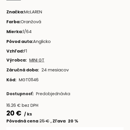
Značka
:
McLAREN
Farba
:
Oranžová
Mierka
:
1/64
Pôvod auta
:
Anglicko
Vzhľad
:
F1
Výrobca:
MINI GT
Záručná doba:
24 mesiacov
Kód:
MGT01146
Dostupnosť:
Predobjednávka
16.26
€
bez DPH
20
€
ks
Pôvodná cena
25
€
Zľava
20
%