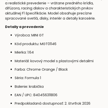
a realistické prevedenie – vrátane predného krídla,
difúzora, racing diskov a charakteristických prvkov
aktuálnej F1 špecifikácie. Model obsahuje precízne
spracované svetlá, disky, interiér a detaily karosérie.
Detaily a prevedenie
Výrobca: MINI GT
Kód produktu: MGT01146
Mierka: 1:64
Materiál: kovový model s plastovými detailmi
Farba: Chrome Orange / Black
Séria: Formula 1
Balenie: krabička
EAN / UPC: 840456311806
Predpokladaná dostupnosť: 2. štvrťrok 2026