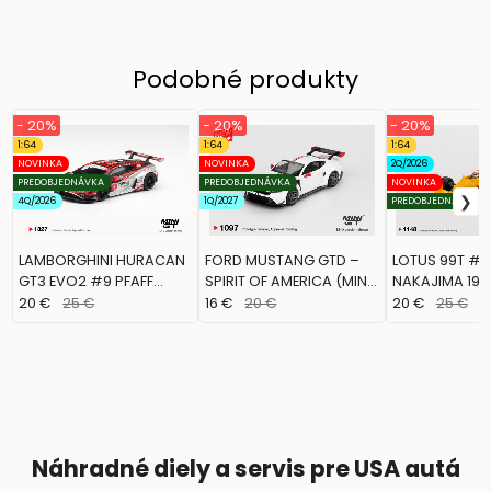
Podobné produkty
- 20%
- 20%
- 20%
1:64
1:64
1:64
NOVINKA
NOVINKA
2Q/2026
PREDOBJEDNÁVKA
PREDOBJEDNÁVKA
NOVINKA
4Q/2026
1Q/2027
PREDOBJEDNÁVKA
LAMBORGHINI HURACAN
FORD MUSTANG GTD –
LOTUS 99T #1
GT3 EVO2 #9 PFAFF
SPIRIT OF AMERICA (MINI
NAKAJIMA 198
MOTORSPORTS 2025
GT, MGT01097)
MONACO GRAN
20 €
25 €
16 €
20 €
20 €
25 €
IMSA (MINI GT,
(MINI GT, MGT
MGT01327)
Náhradné diely a servis pre USA autá