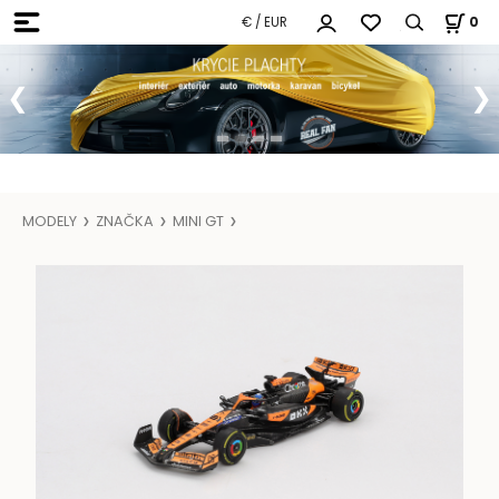
€ / EUR
0
MODELY
ZNAČKA
MINI GT