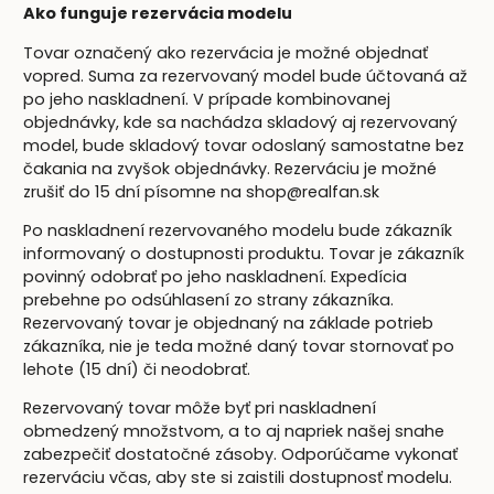
Ako funguje rezervácia modelu
Tovar označený ako rezervácia je možné objednať
vopred. Suma za rezervovaný model bude účtovaná až
po jeho naskladnení. V prípade kombinovanej
objednávky, kde sa nachádza skladový aj rezervovaný
model, bude skladový tovar odoslaný samostatne bez
čakania na zvyšok objednávky. Rezerváciu je možné
zrušiť do 15 dní písomne na shop@realfan.sk
Po naskladnení rezervovaného modelu bude zákazník
informovaný o dostupnosti produktu. Tovar je zákazník
povinný odobrať po jeho naskladnení. Expedícia
prebehne po odsúhlasení zo strany zákazníka.
Rezervovaný tovar je objednaný na základe potrieb
zákazníka, nie je teda možné daný tovar stornovať po
lehote (15 dní) či neodobrať.
Rezervovaný tovar môže byť pri naskladnení
obmedzený množstvom, a to aj napriek našej snahe
zabezpečiť dostatočné zásoby. Odporúčame vykonať
rezerváciu včas, aby ste si zaistili dostupnosť modelu.