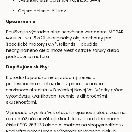
Výkonový štandard: API SM, ILSAC GF-4
Objem balenia: 5 litrov
Upozornenie
Používajte výhradne oleje schválené výrobcom. MOPAR
MAXPRO SAE 5W20 je originálny olej navrhnutý pre
špecifické motory FCA/Stellantis – použitie
neoriginálneho oleja môže viesť k strate záruky alebo
poškodeniu motora.
Doplňujúce služby:
K produktu ponúkame aj odborný servis a
profesionálnu montáž dielov priamo v našom
servisnom stredisku v Devínskej Novej Vsi. Všetky práce
vykonávajú kvalifikovaní technici s dlhoročnými
skúsenosťami.
V prípade akýchkoľvek otázok, nejasností alebo záujmu
o montáž nás neváhajte kontaktovať na telefónnom
čísle 0902 268 178 alebo e-mailom na shop@realfan.sk.
Radi vám pomôžeme s výberom správneho dielu a