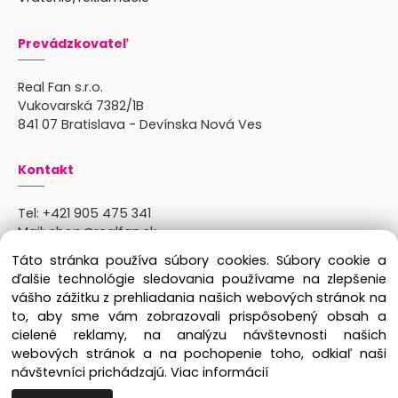
Prevádzkovateľ
Real Fan s.r.o.
Vukovarská 7382/1B
841 07 Bratislava - Devínska Nová Ves
Kontakt
Tel:
+421 905 475 341
Mail:
shop@realfan.sk
Zákaznícka linka: 9:00-18:00
Táto stránka používa súbory cookies. Súbory cookie a
Osobný odber: po predchádajúcom dohovore
ďalšie technológie sledovania používame na zlepšenie
vášho zážitku z prehliadania našich webových stránok na
to, aby sme vám zobrazovali prispôsobený obsah a
cielené reklamy, na analýzu návštevnosti našich
Copyright © 2024 Real Fan s.r.o., všetky práva
webových stránok a na pochopenie toho, odkiaľ naši
vyhradené.
návštevníci prichádzajú.
Viac informácií