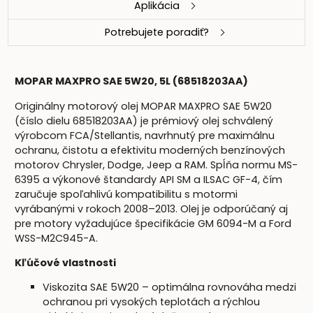
Aplikácia
Potrebujete poradiť?
MOPAR MAXPRO SAE 5W20, 5L (68518203AA)
Originálny motorový olej MOPAR MAXPRO SAE 5W20
(číslo dielu 68518203AA) je prémiový olej schválený
výrobcom FCA/Stellantis, navrhnutý pre maximálnu
ochranu, čistotu a efektivitu moderných benzínových
motorov Chrysler, Dodge, Jeep a RAM. Spĺňa normu MS-
6395 a výkonové štandardy API SM a ILSAC GF-4, čím
zaručuje spoľahlivú kompatibilitu s motormi
vyrábanými v rokoch 2008–2013. Olej je odporúčaný aj
pre motory vyžadujúce špecifikácie GM 6094-M a Ford
WSS-M2C945-A.
Kľúčové vlastnosti
Viskozita SAE 5W20 – optimálna rovnováha medzi
ochranou pri vysokých teplotách a rýchlou