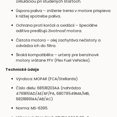
cirkuláciou pri studených štartoch.
Úspora paliva – zníženie trenia v motore prispieva
k nižšej spotrebe paliva.
Ochrana proti korózii a oxidácii – špeciálne
aditíva predlžujú životnosť motora.
Čistota motora – olej zachytáva nečistoty a
odvádza ich do filtra.
Široká kompatibilita – určený pre benzínové
motory vrátane FFV (Flex Fuel Vehicles).
Technické údaje
Výrobca: MOPAR (FCA/Stellantis)
Číslo dielu: 68518203AA (nahrádza
4761851AD/AE/AF/PA, 68079549MA/MB,
68218891AA/AB/AC)
Norma: MS-6395