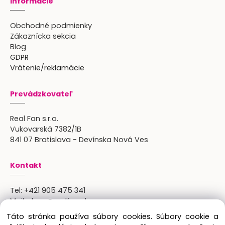
Informácie
Obchodné podmienky
Zákaznícka sekcia
Blog
GDPR
Vrátenie/reklamácie
Prevádzkovateľ
Real Fan s.r.o.
Vukovarská 7382/1B
841 07 Bratislava - Devínska Nová Ves
Kontakt
Tel:
+421 905 475 341
Mail:
shop@realfan.sk
Zákaznícka linka: 9:00-18:00
Táto stránka používa súbory cookies. Súbory cookie a
Osobný odber: po predchádajúcom dohovore