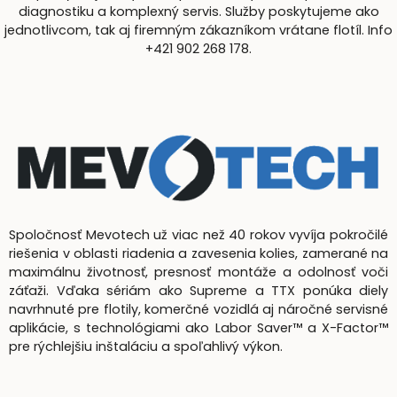
diagnostiku a komplexný servis. Služby poskytujeme ako
jednotlivcom, tak aj firemným zákazníkom vrátane flotíl. Info
+421 902 268 178.
Spoločnosť Mevotech už viac než 40 rokov vyvíja pokročilé
riešenia v oblasti riadenia a zavesenia kolies, zamerané na
maximálnu životnosť, presnosť montáže a odolnosť voči
záťaži. Vďaka sériám ako Supreme a TTX ponúka diely
navrhnuté pre flotily, komerčné vozidlá aj náročné servisné
aplikácie, s technológiami ako Labor Saver™ a X-Factor™
pre rýchlejšiu inštaláciu a spoľahlivý výkon.