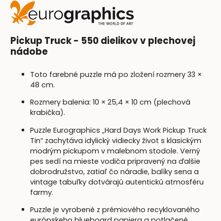
Pickup Truck - 550 dielikov v plechovej
nádobe
Toto farebné puzzle má po zložení rozmery 33 ×
48 cm.
Rozmery balenia: 10 × 25,4 × 10 cm (plechová
krabička).
Puzzle Eurographics „Hard Days Work Pickup Truck
Tin“ zachytáva idylický vidiecky život s klasickým
modrým pickupom v malebnom stodole. Verný
pes sedí na mieste vodiča pripravený na ďalšie
dobrodružstvo, zatiaľ čo náradie, balíky sena a
vintage tabuľky dotvárajú autentickú atmosféru
farmy.
Puzzle je vyrobené z prémiového recyklovaného
európskeho blueboard papiera a potlačené