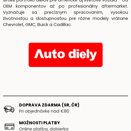
široké portfólio dielov pre americké aj svetové vozidlá – od
OEM komponentov až po profesionálny aftermarket.
Vyznačuje sa precíznym spracovaním, vysokou
životnosťou a dostupnosťou pre rôzne modely vrátane
Chevrolet, GMC, Buick a Cadillac.
DOPRAVA ZDARMA (SR, ČR)
Pri objednávke nad €80
MOŽNOSTI PLATBY
Online platba, dobierka