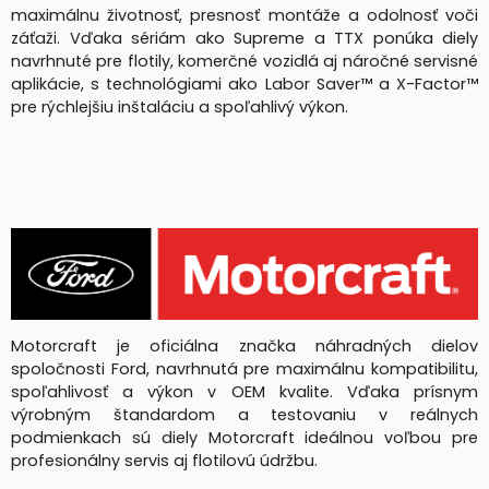
maximálnu životnosť, presnosť montáže a odolnosť voči
záťaži. Vďaka sériám ako Supreme a TTX ponúka diely
navrhnuté pre flotily, komerčné vozidlá aj náročné servisné
aplikácie, s technológiami ako Labor Saver™ a X-Factor™
pre rýchlejšiu inštaláciu a spoľahlivý výkon.
Motorcraft je oficiálna značka náhradných dielov
spoločnosti Ford, navrhnutá pre maximálnu kompatibilitu,
spoľahlivosť a výkon v OEM kvalite. Vďaka prísnym
výrobným štandardom a testovaniu v reálnych
podmienkach sú diely Motorcraft ideálnou voľbou pre
profesionálny servis aj flotilovú údržbu.