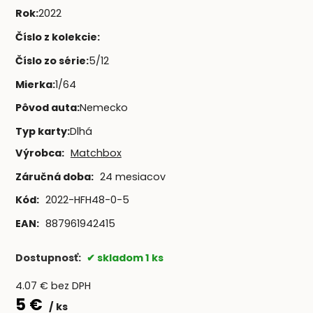
Rok
:
2022
Číslo z kolekcie
:
Číslo zo série
:
5/12
Mierka
:
1/64
Pôvod auta
:
Nemecko
Typ karty
:
Dlhá
Výrobca:
Matchbox
Záručná doba:
24 mesiacov
Kód:
2022-HFH48-0-5
EAN:
887961942415
Dostupnosť:
skladom 1 ks
4.07
€
bez DPH
5
€
ks