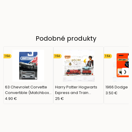
Podobné produkty
1:64
1:64
1:64
63 Chevrolet Corvette
Harry Potter Hogwarts
1966 Dodge C
Convertible (Matchbox,
Express and Train
3.50 €
American Convertible,
Tender / 1962 Ford
4.90 €
25 €
MB1451)
Anglia