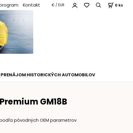
 program
Kontakt
0
ks
€ / EUR
PRENÁJOM HISTORICKÝCH AUTOMOBILOV
 Premium GM18B
ž podľa pôvodných OEM parametrov