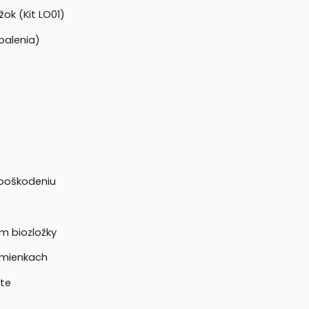
ok (Kit LO01)
balenia)
 poškodeniu
m biozložky
dmienkach
te