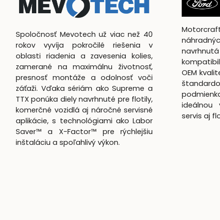
Motorcra
Spoločnosť Mevotech už viac než 40
náhradnýc
rokov vyvíja pokročilé riešenia v
navrhn
oblasti riadenia a zavesenia kolies,
kompatibil
zamerané na maximálnu životnosť,
OEM kvali
presnosť montáže a odolnosť voči
štandardo
záťaži. Vďaka sériám ako Supreme a
podmienk
TTX ponúka diely navrhnuté pre flotily,
ideálnou 
komerčné vozidlá aj náročné servisné
servis aj f
aplikácie, s technológiami ako Labor
Saver™ a X-Factor™ pre rýchlejšiu
inštaláciu a spoľahlivý výkon.