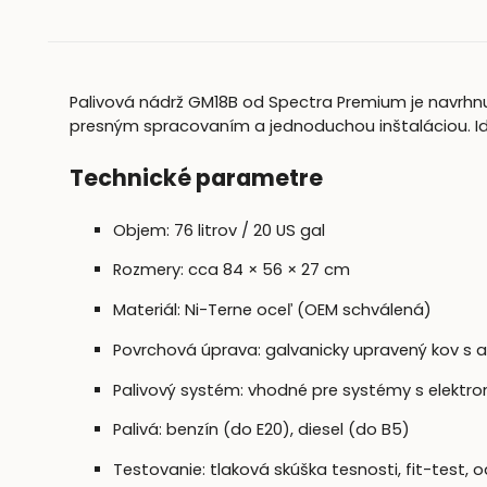
Palivová nádrž GM18B od Spectra Premium je navrhnu
presným spracovaním a jednoduchou inštaláciou. Id
Technické parametre
Objem: 76 litrov / 20 US gal
Rozmery: cca 84 × 56 × 27 cm
Materiál: Ni-Terne oceľ (OEM schválená)
Povrchová úprava: galvanicky upravený kov s 
Palivový systém: vhodné pre systémy s elektro
Palivá: benzín (do E20), diesel (do B5)
Testovanie: tlaková skúška tesnosti, fit-test, o