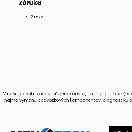
Záruka
2 roky
V našej ponuke zabezpečujeme dovoz, predaj aj odborný serv
najmä výmenu podvozkových komponentov, diagnostiku a komp