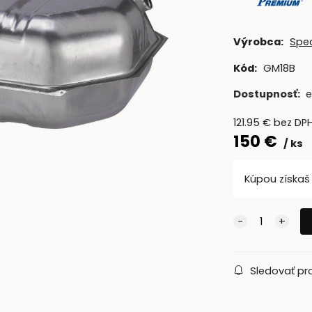
Výrobca:
Spe
Kód:
GM18B
Dostupnosť:
e
121.95
€
bez DP
150
€
ks
Kúpou získa
Sledovať pr