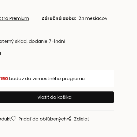
ctra Premium
Záručná doba:
24 mesiacov
xterný sklad, dodanie 7-14dní
H
š
150
bodov do vernostného programu
odukt
Pridať do obľúbených
Zdielať