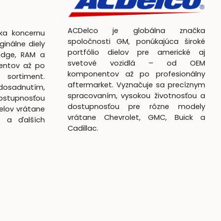
ACDelco je globálna značka
čka koncernu
spoločnosti GM, ponúkajúca široké
ginálne diely
portfólio dielov pre americké aj
odge, RAM a
svetové vozidlá – od OEM
entov až po
komponentov až po profesionálny
 sortiment.
aftermarket. Vyznačuje sa precíznym
dosadnutím,
spracovaním, vysokou životnosťou a
ostupnosťou
dostupnosťou pre rôzne modely
elov vrátane
vrátane Chevrolet, GMC, Buick a
k a ďalších
Cadillac.