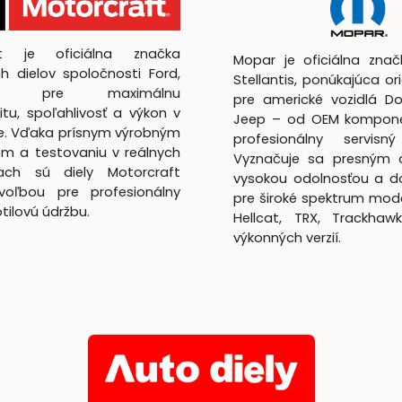
ft je oficiálna značka
Mopar je oficiálna zna
h dielov spoločnosti Ford,
Stellantis, ponúkajúca ori
utá pre maximálnu
pre americké vozidlá D
itu, spoľahlivosť a výkon v
Jeep – od OEM kompon
te. Vďaka prísnym výrobným
profesionálny servisný
m a testovaniu v reálnych
Vyznačuje sa presným 
ach sú diely Motorcraft
vysokou odolnosťou a d
voľbou pre profesionálny
pre široké spektrum mod
lotilovú údržbu.
Hellcat, TRX, Trackhaw
výkonných verzií.