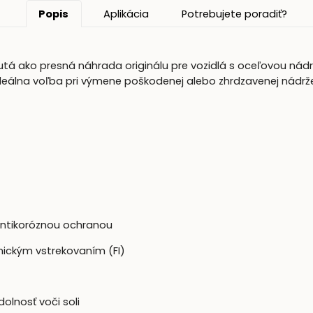
Popis
Aplikácia
Potrebujete poradiť?
tá ako presná náhrada originálu pre vozidlá s oceľovou nádrž
eálna voľba pri výmene poškodenej alebo zhrdzavenej nádrže
antikoróznou ochranou
nickým vstrekovaním (FI)
dolnosť voči soli