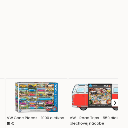
VW Gone Places - 1000 dielikov
VW - Road Trips - 550 dielikov v
plechovej nádobe
15 €