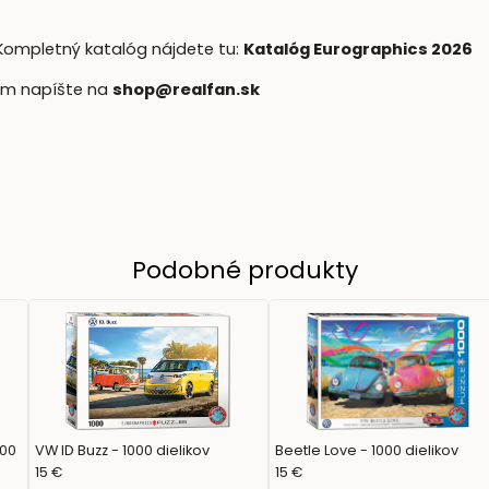
Kompletný katalóg nájdete tu:
Katalóg Eurographics 2026
nám napíšte na
shop@realfan.sk
Podobné produkty
000
VW ID Buzz - 1000 dielikov
Beetle Love - 1000 dielikov
15 €
15 €