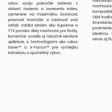
náhradnýc
rokov vyvíja pokročilé riešenia v
navrhn
oblasti riadenia a zavesenia kolies,
kompatibil
zamerané na maximálnu životnosť,
OEM kvali
presnosť montáže a odolnosť voči
štandardo
záťaži. Vďaka sériám ako Supreme a
podmienk
TTX ponúka diely navrhnuté pre flotily,
ideálnou 
komerčné vozidlá aj náročné servisné
servis aj f
aplikácie, s technológiami ako Labor
Saver™ a X-Factor™ pre rýchlejšiu
inštaláciu a spoľahlivý výkon.