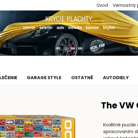
Úvod
Vernostný
LEČENIE
GARAGE STYLE
OSTATNÉ
AUTODIELY
The VW G
Kvalitné puzzle
spracovaním die