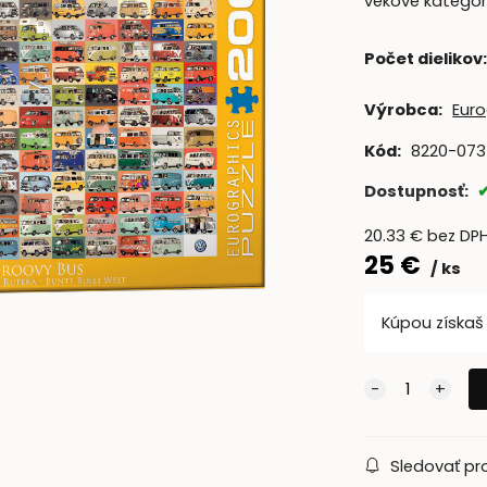
vekové kategór
Počet dielikov
Výrobca:
Euro
Kód:
8220-07
Dostupnosť:
20.33
€
bez DP
25
€
ks
Kúpou získa
Sledovať pr