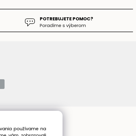
POTREBUJETE POMOC?
Poradíme s výberom
Kontakt
dovania používame na
el:
+421 905 475 341
sme vám zobrazovali