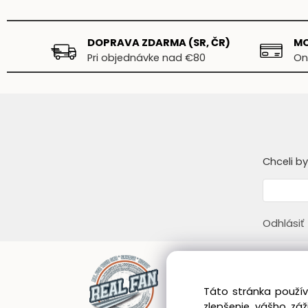
DOPRAVA ZDARMA (SR, ČR)
MO
Pri objednávke nad €80
On
Chceli b
Odhlásiť
Infor
Táto stránka použív
Obcho
zlepšenie vášho zá