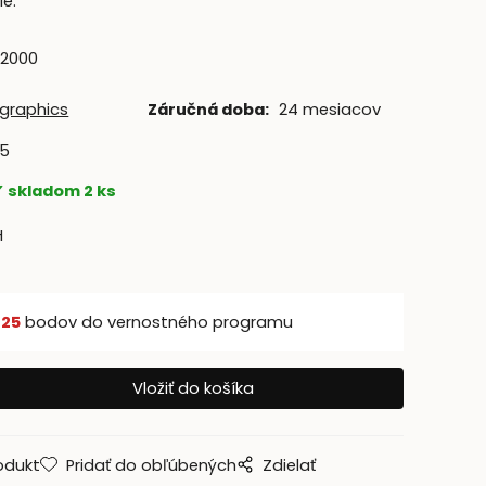
ie.
:
2000
graphics
Záručná doba:
24 mesiacov
35
skladom 2 ks
H
š
25
bodov do vernostného programu
odukt
Pridať do obľúbených
Zdielať