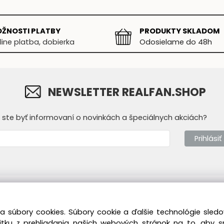
ŽNOSTI PLATBY
PRODUKTY SKLADOM
line platba, dobierka
Odosielame do 48h
NEWSLETTER REALFAN.SHOP
y ste byť informovaní o novinkách a špeciálnych akciách?
Prihlásiť
mácie
Prevádzkovateľ
a súbory cookies. Súbory cookie a ďalšie technológie sle
dné podmienky
Real Fan s.r.o.
T
žitku z prehliadania našich webových stránok na to, aby 