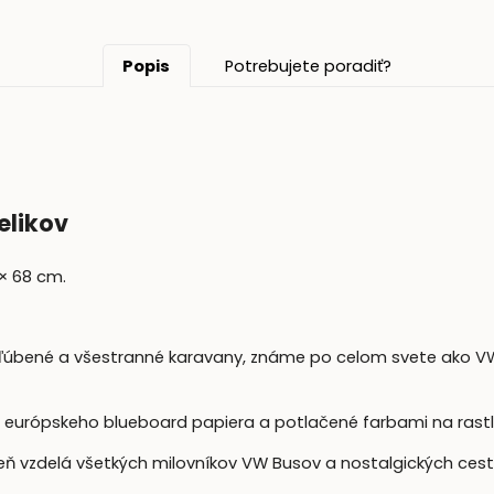
Popis
Potrebujete poradiť?
elikov
× 68 cm.
bľúbené a všestranné karavany, známe po celom svete ako VW
 európskeho blueboard papiera a potlačené farbami na rastli
eň vzdelá všetkých milovníkov VW Busov a nostalgických ces