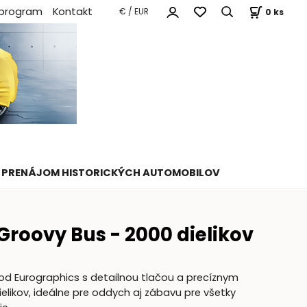
 program
Kontakt
0
ks
€ / EUR
PRENÁJOM HISTORICKÝCH AUTOMOBILOV
roovy Bus - 2000 dielikov
 od Eurographics s detailnou tlačou a precíznym
likov, ideálne pre oddych aj zábavu pre všetky