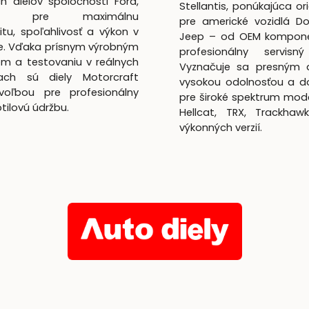
h dielov spoločnosti Ford,
Stellantis, ponúkajúca ori
utá pre maximálnu
pre americké vozidlá D
itu, spoľahlivosť a výkon v
Jeep – od OEM kompon
te. Vďaka prísnym výrobným
profesionálny servisný
m a testovaniu v reálnych
Vyznačuje sa presným 
ach sú diely Motorcraft
vysokou odolnosťou a d
voľbou pre profesionálny
pre široké spektrum mod
lotilovú údržbu.
Hellcat, TRX, Trackhaw
výkonných verzií.