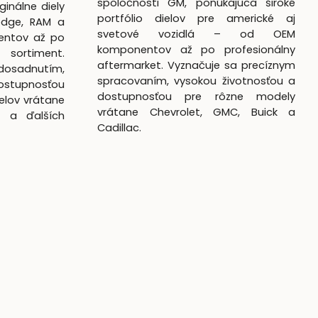
spoločnosti GM, ponúkajúca široké
ginálne diely
portfólio dielov pre americké aj
odge, RAM a
svetové vozidlá – od OEM
entov až po
komponentov až po profesionálny
 sortiment.
aftermarket. Vyznačuje sa precíznym
dosadnutím,
spracovaním, vysokou životnosťou a
ostupnosťou
dostupnosťou pre rôzne modely
elov vrátane
vrátane Chevrolet, GMC, Buick a
k a ďalších
Cadillac.