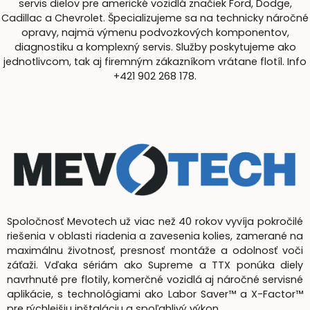
servis dielov pre americké vozidlá značiek Ford, Dodge,
Cadillac a Chevrolet. Špecializujeme sa na technicky náročné
opravy, najmä výmenu podvozkových komponentov,
diagnostiku a komplexný servis. Služby poskytujeme ako
jednotlivcom, tak aj firemným zákazníkom vrátane flotíl. Info
+421 902 268 178.
Spoločnosť Mevotech už viac než 40 rokov vyvíja pokročilé
riešenia v oblasti riadenia a zavesenia kolies, zamerané na
maximálnu životnosť, presnosť montáže a odolnosť voči
záťaži. Vďaka sériám ako Supreme a TTX ponúka diely
navrhnuté pre flotily, komerčné vozidlá aj náročné servisné
aplikácie, s technológiami ako Labor Saver™ a X-Factor™
pre rýchlejšiu inštaláciu a spoľahlivý výkon.