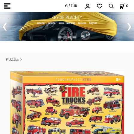
€ / EUR
0
PUZZLE