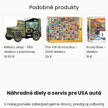
Podobné produkty
Military Jeep - 550
The VW Groovy Bus -
Rocky Ride - 
dielikov v plechovej
2000 dielikov
dielikov
nádobe
16.50 €
25 €
15 €
Náhradné diely a servis pre USA autá
V našej ponuke zabezpečujeme dovoz, predaj aj odborný