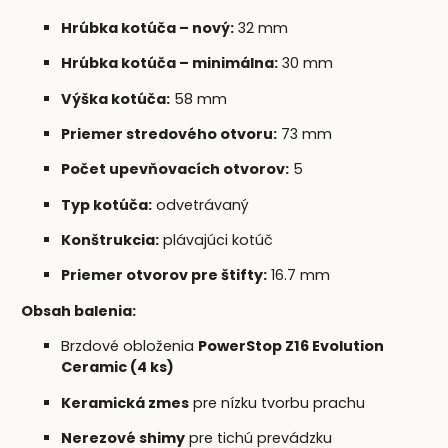
Hrúbka kotúča – nový:
32 mm
Hrúbka kotúča – minimálna:
30 mm
Výška kotúča:
58 mm
Priemer stredového otvoru:
73 mm
Počet upevňovacích otvorov:
5
Typ kotúča:
odvetrávaný
Konštrukcia:
plávajúci kotúč
Priemer otvorov pre štifty:
16.7 mm
Obsah balenia:
Brzdové obloženia
PowerStop Z16 Evolution
Ceramic (4 ks)
Keramická zmes
pre nízku tvorbu prachu
Nerezové shimy
pre tichú prevádzku