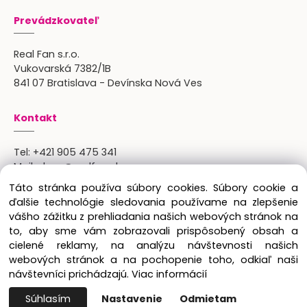
Prevádzkovateľ
Real Fan s.r.o.
Vukovarská 7382/1B
841 07 Bratislava - Devínska Nová Ves
Kontakt
Tel:
+421 905 475 341
Mail:
shop@realfan.sk
Zákaznícka linka: 9:00-18:00
Táto stránka používa súbory cookies. Súbory cookie a
Osobný odber: po predchádajúcom dohovore
ďalšie technológie sledovania používame na zlepšenie
vášho zážitku z prehliadania našich webových stránok na
to, aby sme vám zobrazovali prispôsobený obsah a
cielené reklamy, na analýzu návštevnosti našich
Copyright © 2024 Real Fan s.r.o., všetky práva
webových stránok a na pochopenie toho, odkiaľ naši
vyhradené.
návštevníci prichádzajú.
Viac informácií
Súhlasím
Nastavenie
Odmietam