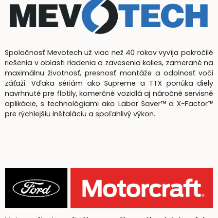
Spoločnosť Mevotech už viac než 40 rokov vyvíja pokročilé
riešenia v oblasti riadenia a zavesenia kolies, zamerané na
maximálnu životnosť, presnosť montáže a odolnosť voči
záťaži. Vďaka sériám ako Supreme a TTX ponúka diely
navrhnuté pre flotily, komerčné vozidlá aj náročné servisné
aplikácie, s technológiami ako Labor Saver™ a X-Factor™
pre rýchlejšiu inštaláciu a spoľahlivý výkon.