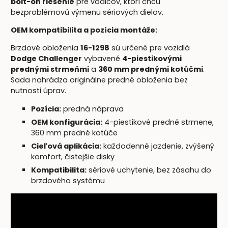
bolt-on riešenie
pre vodičov, ktorí chcú
bezproblémovú výmenu sériových dielov.
OEM kompatibilita a pozícia montáže:
Brzdové obloženia
16-1298
sú určené pre vozidlá
Dodge Challenger
vybavené
4-piestikovými
prednými strmeňmi
a
360 mm prednými kotúčmi
.
Sada nahrádza originálne predné obloženia bez
nutnosti úprav.
Pozícia:
predná náprava
OEM konfigurácia:
4-piestikové predné strmene,
360 mm predné kotúče
Cieľová aplikácia:
každodenné jazdenie, zvýšený
komfort, čistejšie disky
Kompatibilita:
sériové uchytenie, bez zásahu do
brzdového systému