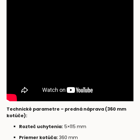
Technické parametre – predná náprava (360 mm
kotúče):
Rozteč uchytenia:
5×115 mm
Priemer kotúča:
360 mm