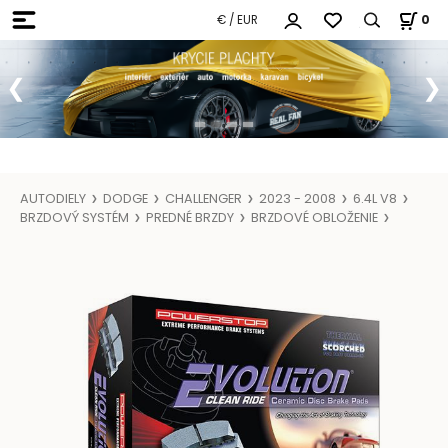
€ / EUR
0
AUTODIELY
DODGE
CHALLENGER
2023 - 2008
6.4L V8
BRZDOVÝ SYSTÉM
PREDNÉ BRZDY
BRZDOVÉ OBLOŽENIE