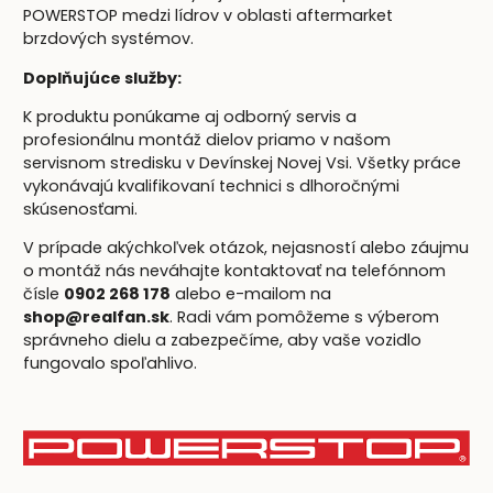
POWERSTOP medzi lídrov v oblasti aftermarket
brzdových systémov.
Doplňujúce služby:
K produktu ponúkame aj odborný servis a
profesionálnu montáž dielov priamo v našom
servisnom stredisku v Devínskej Novej Vsi. Všetky práce
vykonávajú kvalifikovaní technici s dlhoročnými
skúsenosťami.
V prípade akýchkoľvek otázok, nejasností alebo záujmu
o montáž nás neváhajte kontaktovať na telefónnom
čísle
0902 268 178
alebo e-mailom na
shop@realfan.sk
. Radi vám pomôžeme s výberom
správneho dielu a zabezpečíme, aby vaše vozidlo
fungovalo spoľahlivo.