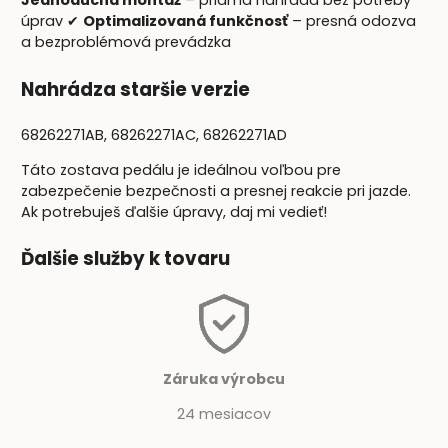
Jednoduchá montáž
– priama náhrada bez potreby
úprav ✔
Optimalizovaná funkčnosť
– presná odozva
a bezproblémová prevádzka
Nahrádza staršie verzie
68262271AB, 68262271AC, 68262271AD
Táto zostava pedálu je ideálnou voľbou pre
zabezpečenie bezpečnosti a presnej reakcie pri jazde.
Ak potrebuješ ďalšie úpravy, daj mi vedieť!
Ďalšie služby k tovaru
Záruka výrobcu
24 mesiacov