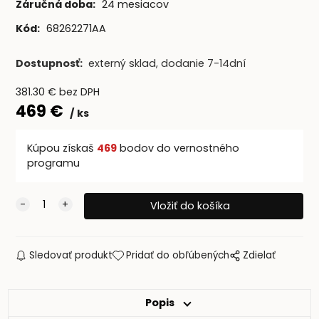
Záručná doba:
24 mesiacov
Kód:
68262271AA
Dostupnosť:
externý sklad, dodanie 7-14dní
381.30
€
bez DPH
469
€
ks
Kúpou získaš
469
bodov do vernostného
programu
Sledovať produkt
Pridať do obľúbených
Zdielať
Popis