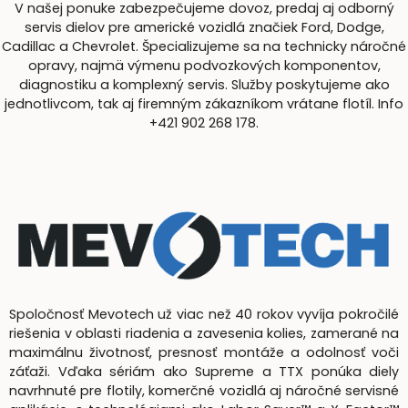
V našej ponuke zabezpečujeme dovoz, predaj aj odborný
servis dielov pre americké vozidlá značiek Ford, Dodge,
Cadillac a Chevrolet. Špecializujeme sa na technicky náročné
opravy, najmä výmenu podvozkových komponentov,
diagnostiku a komplexný servis. Služby poskytujeme ako
jednotlivcom, tak aj firemným zákazníkom vrátane flotíl. Info
+421 902 268 178.
Spoločnosť Mevotech už viac než 40 rokov vyvíja pokročilé
riešenia v oblasti riadenia a zavesenia kolies, zamerané na
maximálnu životnosť, presnosť montáže a odolnosť voči
záťaži. Vďaka sériám ako Supreme a TTX ponúka diely
navrhnuté pre flotily, komerčné vozidlá aj náročné servisné