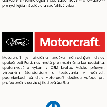
aplikácie, s technológiami ako Labor Saver™ a X-Factor™
pre rýchlejšiu inštaláciu a spoľahlivý výkon.
Motorcraft je oficiálna značka náhradných dielov
spoločnosti Ford, navrhnutá pre maximálnu kompatibilitu,
spoľahlivosť a výkon v OEM kvalite. Vďaka prísnym
výrobným štandardom a testovaniu v reálnych
podmienkach sú diely Motorcraft ideálnou voľbou pre
profesionálny servis aj flotilovú údržbu.