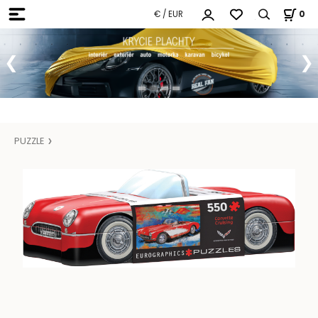
€ / EUR
0
PUZZLE