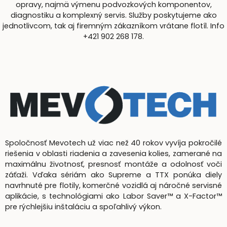
opravy, najmä výmenu podvozkových komponentov,
diagnostiku a komplexný servis. Služby poskytujeme ako
jednotlivcom, tak aj firemným zákazníkom vrátane flotíl. Info
+421 902 268 178.
Spoločnosť Mevotech už viac než 40 rokov vyvíja pokročilé
riešenia v oblasti riadenia a zavesenia kolies, zamerané na
maximálnu životnosť, presnosť montáže a odolnosť voči
záťaži. Vďaka sériám ako Supreme a TTX ponúka diely
navrhnuté pre flotily, komerčné vozidlá aj náročné servisné
aplikácie, s technológiami ako Labor Saver™ a X-Factor™
pre rýchlejšiu inštaláciu a spoľahlivý výkon.