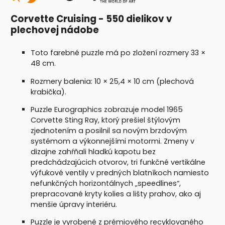
Corvette Cruising - 550 dielikov v
plechovej nádobe
Toto farebné puzzle má po zložení rozmery 33 ×
48 cm.
Rozmery balenia: 10 × 25,4 × 10 cm (plechová
krabička).
Puzzle Eurographics zobrazuje model 1965
Corvette Sting Ray, ktorý prešiel štýlovým
zjednotením a posilnil sa novým brzdovým
systémom a výkonnejšími motormi. Zmeny v
dizajne zahŕňali hladkú kapotu bez
predchádzajúcich otvorov, tri funkčné vertikálne
výfukové ventily v predných blatníkoch namiesto
nefunkčných horizontálnych „speedlines“,
prepracované kryty kolies a lišty prahov, ako aj
menšie úpravy interiéru.
Puzzle je vyrobené z prémiového recyklovaného