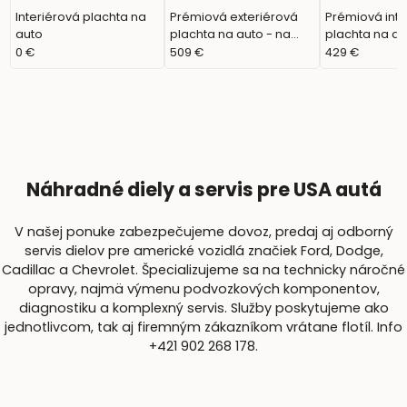
Interiérová plachta na
Prémiová exteriérová
Prémiová inte
auto
plachta na auto - na
plachta na au
mieru
mieru
0 €
509 €
429 €
Náhradné diely a servis pre USA autá
V našej ponuke zabezpečujeme dovoz, predaj aj odborný
servis dielov pre americké vozidlá značiek Ford, Dodge,
Cadillac a Chevrolet. Špecializujeme sa na technicky náročné
opravy, najmä výmenu podvozkových komponentov,
diagnostiku a komplexný servis. Služby poskytujeme ako
jednotlivcom, tak aj firemným zákazníkom vrátane flotíl. Info
+421 902 268 178.