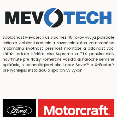
Spoločnosť Mevotech už viac než 40 rokov vyvíja pokročilé
riešenia v oblasti riadenia a zavesenia kolies, zamerané na
maximálnu životnosť, presnosť montáže a odolnosť voči
záťaži. Vďaka sériám ako Supreme a TTX ponúka diely
navrhnuté pre flotily, komerčné vozidlá aj náročné servisné
aplikácie, s technológiami ako Labor Saver™ a X-Factor™
pre rýchlejšiu inštaláciu a spoľahlivý výkon.