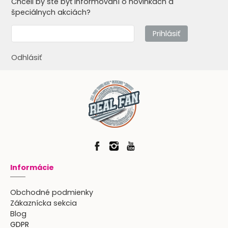
Chceli by ste byť informovaní o novinkách a
špeciálnych akciách?
Prihlásiť
Odhlásiť
Informácie
Obchodné podmienky
Zákaznícka sekcia
Blog
GDPR