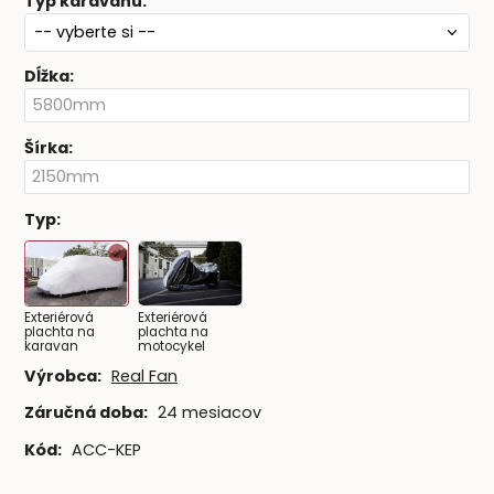
Typ karavanu
:
Dĺžka
:
Šírka
:
Typ
:
Exteriérová
Exteriérová
plachta na
plachta na
karavan
motocykel
Výrobca:
Real Fan
Záručná doba:
24 mesiacov
Kód:
ACC-KEP