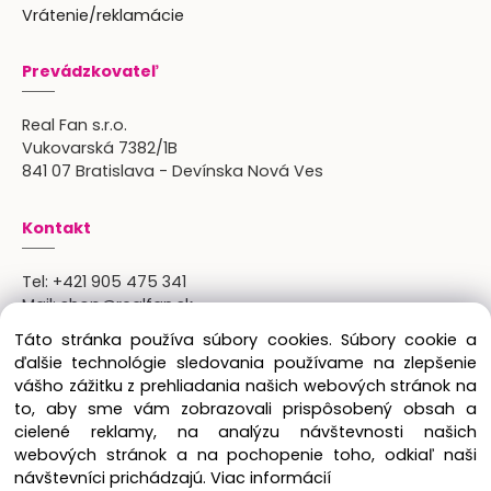
Vrátenie/reklamácie
Prevádzkovateľ
Real Fan s.r.o.
Vukovarská 7382/1B
841 07 Bratislava - Devínska Nová Ves
Kontakt
Tel:
+421 905 475 341
Mail:
shop@realfan.sk
Zákaznícka linka: 9:00-18:00
Táto stránka používa súbory cookies. Súbory cookie a
Osobný odber: po predchádajúcom dohovore
ďalšie technológie sledovania používame na zlepšenie
vášho zážitku z prehliadania našich webových stránok na
to, aby sme vám zobrazovali prispôsobený obsah a
cielené reklamy, na analýzu návštevnosti našich
Copyright © 2024 Real Fan s.r.o., všetky práva
webových stránok a na pochopenie toho, odkiaľ naši
vyhradené.
návštevníci prichádzajú.
Viac informácií