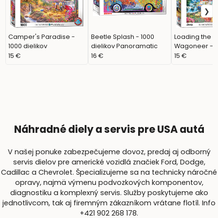
Camper's Paradise -
Beetle Splash - 1000
Loading the 
1000 dielikov
dielikov Panoramatic
Wagoneer - 1
dielikov
15 €
16 €
15 €
Náhradné diely a servis pre USA autá
V našej ponuke zabezpečujeme dovoz, predaj aj odborný
servis dielov pre americké vozidlá značiek Ford, Dodge,
Cadillac a Chevrolet. Špecializujeme sa na technicky náročné
opravy, najmä výmenu podvozkových komponentov,
diagnostiku a komplexný servis. Služby poskytujeme ako
jednotlivcom, tak aj firemným zákazníkom vrátane flotíl. Info
+421 902 268 178.