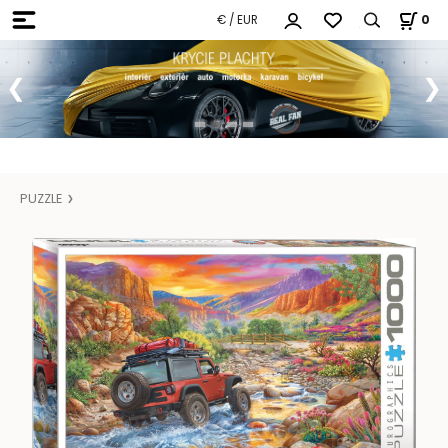
€ / EUR
0
PUZZLE