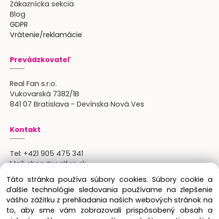
Zákaznícka sekcia
Blog
GDPR
Vrátenie/reklamácie
Prevádzkovateľ
Real Fan s.r.o.
Vukovarská 7382/1B
841 07 Bratislava - Devínska Nová Ves
Kontakt
Tel:
+421 905 475 341
Mail:
shop@realfan.sk
Zákaznícka linka: 9:00-18:00
Táto stránka používa súbory cookies. Súbory cookie a
Osobný odber: po predchádajúcom dohovore
ďalšie technológie sledovania používame na zlepšenie
vášho zážitku z prehliadania našich webových stránok na
to, aby sme vám zobrazovali prispôsobený obsah a