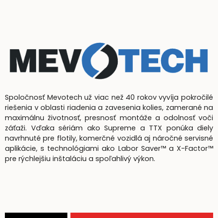
Spoločnosť Mevotech už viac než 40 rokov vyvíja pokročilé
riešenia v oblasti riadenia a zavesenia kolies, zamerané na
maximálnu životnosť, presnosť montáže a odolnosť voči
záťaži. Vďaka sériám ako Supreme a TTX ponúka diely
navrhnuté pre flotily, komerčné vozidlá aj náročné servisné
aplikácie, s technológiami ako Labor Saver™ a X-Factor™
pre rýchlejšiu inštaláciu a spoľahlivý výkon.