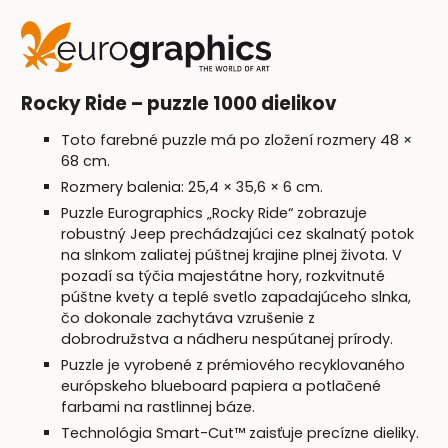
Rocky Ride – puzzle 1000 dielikov
Toto farebné puzzle má po zložení rozmery 48 ×
68 cm.
Rozmery balenia: 25,4 × 35,6 × 6 cm.
Puzzle Eurographics „Rocky Ride“ zobrazuje
robustný Jeep prechádzajúci cez skalnatý potok
na slnkom zaliatej púštnej krajine plnej života. V
pozadí sa týčia majestátne hory, rozkvitnuté
púštne kvety a teplé svetlo zapadajúceho slnka,
čo dokonale zachytáva vzrušenie z
dobrodružstva a nádheru nespútanej prírody.
Puzzle je vyrobené z prémiového recyklovaného
európskeho blueboard papiera a potlačené
farbami na rastlinnej báze.
Technológia Smart-Cut™ zaisťuje precízne dieliky.