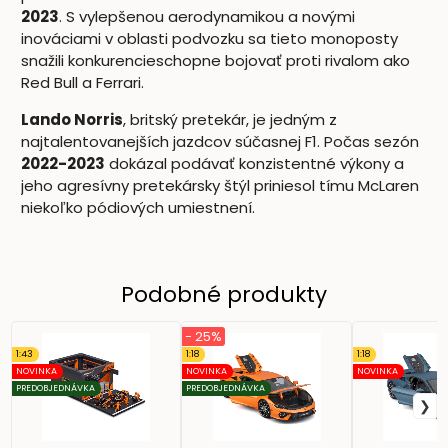
2023
. S vylepšenou aerodynamikou a novými
inováciami v oblasti podvozku sa tieto monoposty
snažili konkurencieschopne bojovať proti rivalom ako
Red Bull a Ferrari.
Lando Norris
, britský pretekár, je jedným z
najtalentovanejších jazdcov súčasnej F1. Počas sezón
2022-2023
dokázal podávať konzistentné výkony a
jeho agresívny pretekársky štýl priniesol tímu McLaren
niekoľko pódiových umiestnení.
Podobné produkty
- 25%
1:43
1:18
1:18
NOVINKA
NOVINKA
NOVINKA
PREDOBJEDNÁVKA
PREDOBJEDNÁVKA