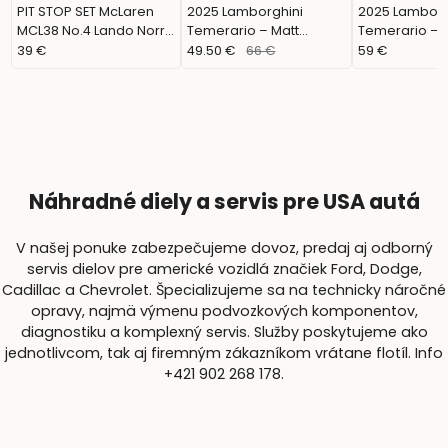
PIT STOP SET McLaren
2025 Lamborghini
2025 Lamborg
MCL38 No.4 Lando Norris
Temerario – Matt
Temerario – M
2024 (Burago, 38451N)
Orange (BBURAGO,
(BBURAGO, 11
39 €
49.50 €
66 €
59 €
11052O)
Náhradné diely a servis pre USA autá
V našej ponuke zabezpečujeme dovoz, predaj aj odborný
servis dielov pre americké vozidlá značiek Ford, Dodge,
Cadillac a Chevrolet. Špecializujeme sa na technicky náročné
opravy, najmä výmenu podvozkových komponentov,
diagnostiku a komplexný servis. Služby poskytujeme ako
jednotlivcom, tak aj firemným zákazníkom vrátane flotíl. Info
+421 902 268 178.