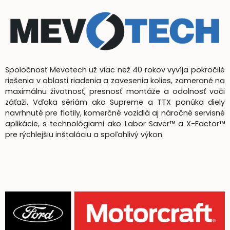
Spoločnosť Mevotech už viac než 40 rokov vyvíja pokročilé
riešenia v oblasti riadenia a zavesenia kolies, zamerané na
maximálnu životnosť, presnosť montáže a odolnosť voči
záťaži. Vďaka sériám ako Supreme a TTX ponúka diely
navrhnuté pre flotily, komerčné vozidlá aj náročné servisné
aplikácie, s technológiami ako Labor Saver™ a X-Factor™
pre rýchlejšiu inštaláciu a spoľahlivý výkon.