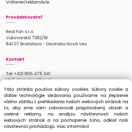
Vrátenie/reklamácie
Prevádzkovateľ
Real Fan s.r.o.
Vukovarská 7382/1B
841 07 Bratislava - Devínska Nová Ves
Kontakt
Tel:
+421 905 475 341
Mail:
shop@realfan.sk
Zákaznícka linka: 9:00-18:00
Táto stránka používa súbory cookies. Súbory cookie a
Osobný odber: po predchádajúcom dohovore
ďalšie technológie sledovania používame na zlepšenie
vášho zážitku z prehliadania našich webových stránok na
to, aby sme vám zobrazovali prispôsobený obsah a
cielené reklamy, na analýzu návštevnosti našich
Copyright © 2024 Real Fan s.r.o., všetky práva
webových stránok a na pochopenie toho, odkiaľ naši
vyhradené.
návštevníci prichádzajú.
Viac informácií