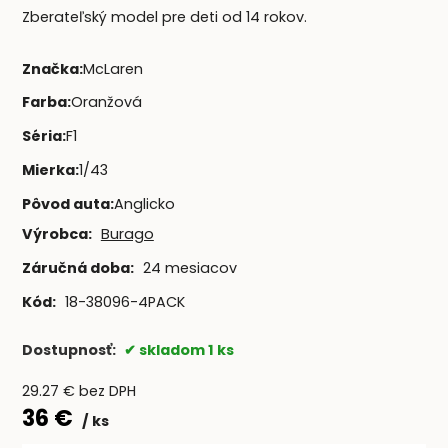
Zberateľský model pre deti od 14 rokov.
Značka
:
McLaren
Farba
:
Oranžová
Séria
:
F1
Mierka
:
1/43
Pôvod auta
:
Anglicko
Výrobca:
Burago
Záručná doba:
24 mesiacov
Kód:
18-38096-4PACK
Dostupnosť:
skladom 1 ks
29.27
€
bez DPH
36
€
ks