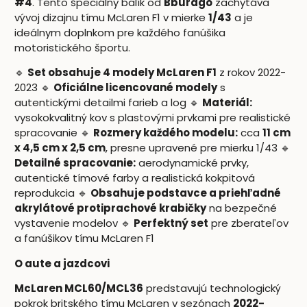
#4
. Tento špeciálny balík od
Bburago
zachytáva
vývoj dizajnu tímu McLaren F1 v mierke
1/43
a je
ideálnym doplnkom pre každého fanúšika
motoristického športu.
🔹
Set obsahuje 4 modely McLaren F1
z rokov 2022-
2023 🔹
Oficiálne licencované modely
s
autentickými detailmi farieb a log 🔹
Materiál:
vysokokvalitný kov s plastovými prvkami pre realistické
spracovanie 🔹
Rozmery každého modelu:
cca
11 cm
x 4,5 cm x 2,5 cm
, presne upravené pre mierku 1/43 🔹
Detailné spracovanie:
aerodynamické prvky,
autentické tímové farby a realistická kokpitová
reprodukcia 🔹
Obsahuje podstavce a priehľadné
akrylátové protiprachové krabičky
na bezpečné
vystavenie modelov 🔹
Perfektný set
pre zberateľov
a fanúšikov tímu McLaren F1
O aute a jazdcovi
McLaren MCL60/MCL36
predstavujú technologický
pokrok britského tímu McLaren v sezónach
2022-