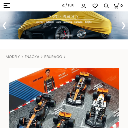
€ / EUR
0
MODELY
ZNAČKA
BBURAGO