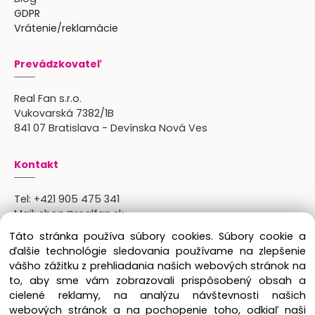
GDPR
Vrátenie/reklamácie
Prevádzkovateľ
Real Fan s.r.o.
Vukovarská 7382/1B
841 07 Bratislava - Devínska Nová Ves
Kontakt
Tel:
+421 905 475 341
Mail:
shop@realfan.sk
Zákaznícka linka: 9:00-18:00
Táto stránka používa súbory cookies. Súbory cookie a
Osobný odber: po predchádajúcom dohovore
ďalšie technológie sledovania používame na zlepšenie
vášho zážitku z prehliadania našich webových stránok na
to, aby sme vám zobrazovali prispôsobený obsah a
cielené reklamy, na analýzu návštevnosti našich
Copyright © 2024 Real Fan s.r.o., všetky práva
webových stránok a na pochopenie toho, odkiaľ naši
vyhradené.