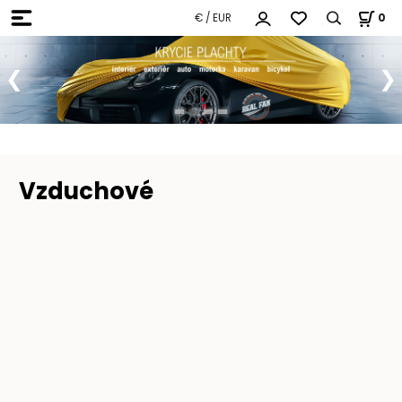
€ / EUR
0
Vzduchové