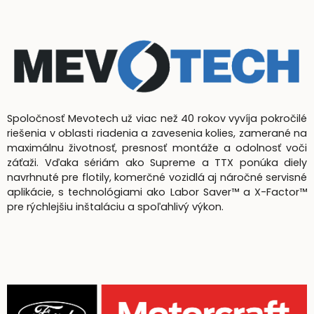
Spoločnosť Mevotech už viac než 40 rokov vyvíja pokročilé
riešenia v oblasti riadenia a zavesenia kolies, zamerané na
maximálnu životnosť, presnosť montáže a odolnosť voči
záťaži. Vďaka sériám ako Supreme a TTX ponúka diely
navrhnuté pre flotily, komerčné vozidlá aj náročné servisné
aplikácie, s technológiami ako Labor Saver™ a X-Factor™
pre rýchlejšiu inštaláciu a spoľahlivý výkon.