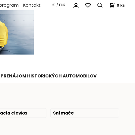
 program
Kontakt
0
ks
€ / EUR
PRENÁJOM HISTORICKÝCH AUTOMOBILOV
acia cievka
Snímače