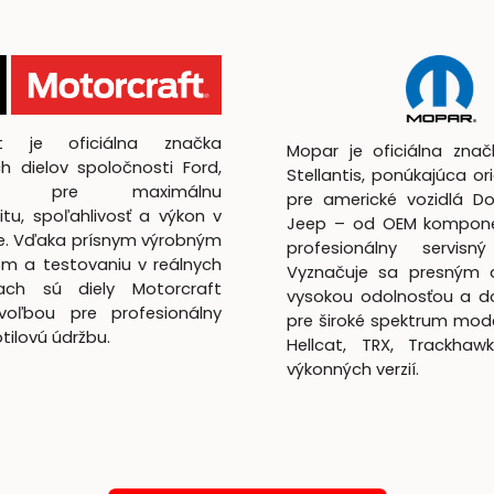
ft je oficiálna značka
Mopar je oficiálna zna
h dielov spoločnosti Ford,
Stellantis, ponúkajúca ori
utá pre maximálnu
pre americké vozidlá D
itu, spoľahlivosť a výkon v
Jeep – od OEM kompon
te. Vďaka prísnym výrobným
profesionálny servisný
m a testovaniu v reálnych
Vyznačuje sa presným 
ach sú diely Motorcraft
vysokou odolnosťou a d
voľbou pre profesionálny
pre široké spektrum mod
lotilovú údržbu.
Hellcat, TRX, Trackhaw
výkonných verzií.