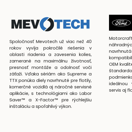
Motorcra
Spoločnosť Mevotech už viac než 40
náhradnýc
rokov vyvíja pokročilé riešenia v
navrhn
oblasti riadenia a zavesenia kolies,
kompatibil
zamerané na maximálnu životnosť,
OEM kvali
presnosť montáže a odolnosť voči
štandardo
záťaži. Vďaka sériám ako Supreme a
podmienk
TTX ponúka diely navrhnuté pre flotily,
ideálnou 
komerčné vozidlá aj náročné servisné
servis aj f
aplikácie, s technológiami ako Labor
Saver™ a X-Factor™ pre rýchlejšiu
inštaláciu a spoľahlivý výkon.