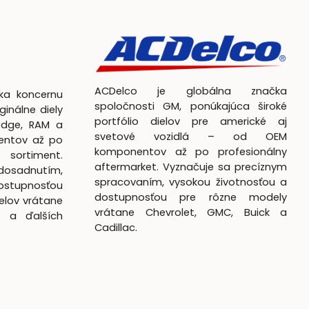
ACDelco je globálna značka
čka koncernu
spoločnosti GM, ponúkajúca široké
ginálne diely
portfólio dielov pre americké aj
odge, RAM a
svetové vozidlá – od OEM
entov až po
komponentov až po profesionálny
 sortiment.
aftermarket. Vyznačuje sa precíznym
dosadnutím,
spracovaním, vysokou životnosťou a
ostupnosťou
dostupnosťou pre rôzne modely
elov vrátane
vrátane Chevrolet, GMC, Buick a
k a ďalších
Cadillac.