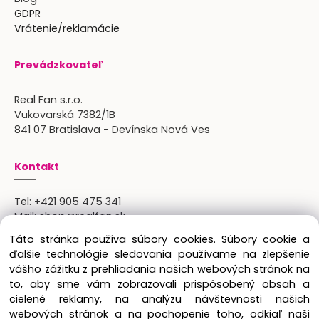
GDPR
Vrátenie/reklamácie
Prevádzkovateľ
Real Fan s.r.o.
Vukovarská 7382/1B
841 07 Bratislava - Devínska Nová Ves
Kontakt
Tel:
+421 905 475 341
Mail:
shop@realfan.sk
Zákaznícka linka: 9:00-18:00
Táto stránka používa súbory cookies. Súbory cookie a
Osobný odber: po predchádajúcom dohovore
ďalšie technológie sledovania používame na zlepšenie
vášho zážitku z prehliadania našich webových stránok na
to, aby sme vám zobrazovali prispôsobený obsah a
cielené reklamy, na analýzu návštevnosti našich
Copyright © 2024 Real Fan s.r.o., všetky práva
webových stránok a na pochopenie toho, odkiaľ naši
vyhradené.