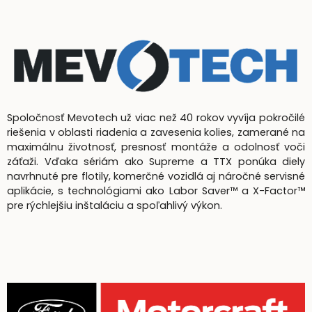
Spoločnosť Mevotech už viac než 40 rokov vyvíja pokročilé
riešenia v oblasti riadenia a zavesenia kolies, zamerané na
maximálnu životnosť, presnosť montáže a odolnosť voči
záťaži. Vďaka sériám ako Supreme a TTX ponúka diely
navrhnuté pre flotily, komerčné vozidlá aj náročné servisné
aplikácie, s technológiami ako Labor Saver™ a X-Factor™
pre rýchlejšiu inštaláciu a spoľahlivý výkon.