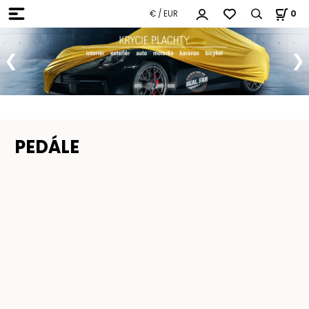
€ / EUR
0
PEDÁLE