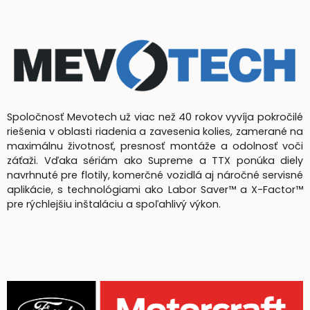
Spoločnosť Mevotech už viac než 40 rokov vyvíja pokročilé
riešenia v oblasti riadenia a zavesenia kolies, zamerané na
maximálnu životnosť, presnosť montáže a odolnosť voči
záťaži. Vďaka sériám ako Supreme a TTX ponúka diely
navrhnuté pre flotily, komerčné vozidlá aj náročné servisné
aplikácie, s technológiami ako Labor Saver™ a X-Factor™
pre rýchlejšiu inštaláciu a spoľahlivý výkon.