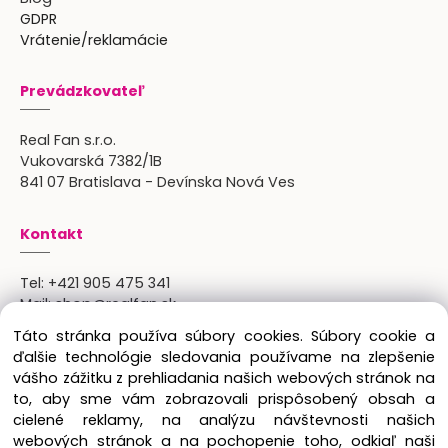
GDPR
Vrátenie/reklamácie
Prevádzkovateľ
Real Fan s.r.o.
Vukovarská 7382/1B
841 07 Bratislava - Devínska Nová Ves
Kontakt
Tel:
+421 905 475 341
Mail:
shop@realfan.sk
Zákaznícka linka: 9:00-18:00
Táto stránka používa súbory cookies. Súbory cookie a
Osobný odber: po predchádajúcom dohovore
ďalšie technológie sledovania používame na zlepšenie
vášho zážitku z prehliadania našich webových stránok na
to, aby sme vám zobrazovali prispôsobený obsah a
cielené reklamy, na analýzu návštevnosti našich
Copyright © 2024 Real Fan s.r.o., všetky práva
webových stránok a na pochopenie toho, odkiaľ naši
vyhradené.