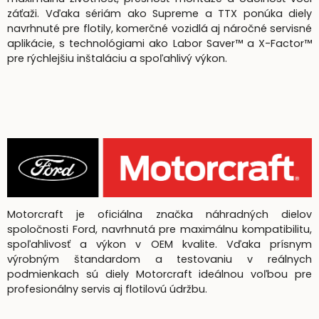
záťaži. Vďaka sériám ako Supreme a TTX ponúka diely
navrhnuté pre flotily, komerčné vozidlá aj náročné servisné
aplikácie, s technológiami ako Labor Saver™ a X-Factor™
pre rýchlejšiu inštaláciu a spoľahlivý výkon.
Motorcraft je oficiálna značka náhradných dielov
spoločnosti Ford, navrhnutá pre maximálnu kompatibilitu,
spoľahlivosť a výkon v OEM kvalite. Vďaka prísnym
výrobným štandardom a testovaniu v reálnych
podmienkach sú diely Motorcraft ideálnou voľbou pre
profesionálny servis aj flotilovú údržbu.