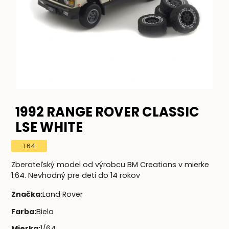
1992 RANGE ROVER CLASSIC
LSE WHITE
1:64
Zberateľský model od výrobcu BM Creations v mierke
1:64. Nevhodný pre deti do 14 rokov
Značka
:
Land Rover
Farba
:
Biela
Mierka
:
1/64