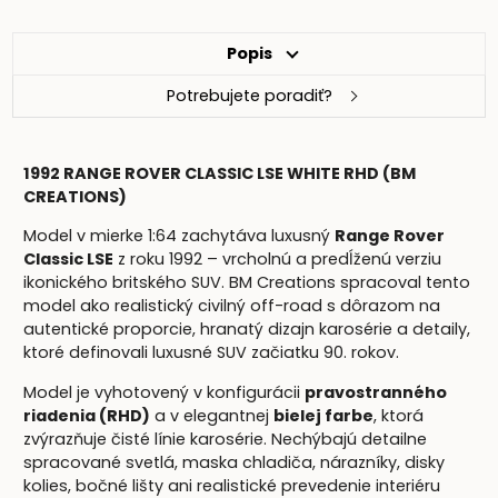
Popis
Potrebujete poradiť?
1992 RANGE ROVER CLASSIC LSE WHITE RHD (BM
CREATIONS)
Model v mierke 1:64 zachytáva luxusný
Range Rover
Classic LSE
z roku 1992 – vrcholnú a predĺženú verziu
ikonického britského SUV. BM Creations spracoval tento
model ako realistický civilný off-road s dôrazom na
autentické proporcie, hranatý dizajn karosérie a detaily,
ktoré definovali luxusné SUV začiatku 90. rokov.
Model je vyhotovený v konfigurácii
pravostranného
riadenia (RHD)
a v elegantnej
bielej farbe
, ktorá
zvýrazňuje čisté línie karosérie. Nechýbajú detailne
spracované svetlá, maska chladiča, nárazníky, disky
kolies, bočné lišty ani realistické prevedenie interiéru