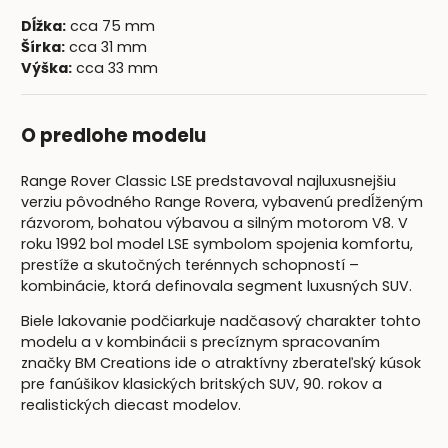
Dĺžka:
cca 75 mm
Šírka:
cca 31 mm
Výška:
cca 33 mm
O predlohe modelu
Range Rover Classic LSE predstavoval najluxusnejšiu
verziu pôvodného Range Rovera, vybavenú predĺženým
rázvorom, bohatou výbavou a silným motorom V8. V
roku 1992 bol model LSE symbolom spojenia komfortu,
prestíže a skutočných terénnych schopností –
kombinácie, ktorá definovala segment luxusných SUV.
Biele lakovanie podčiarkuje nadčasový charakter tohto
modelu a v kombinácii s precíznym spracovaním
značky BM Creations ide o atraktívny zberateľský kúsok
pre fanúšikov klasických britských SUV, 90. rokov a
realistických diecast modelov.