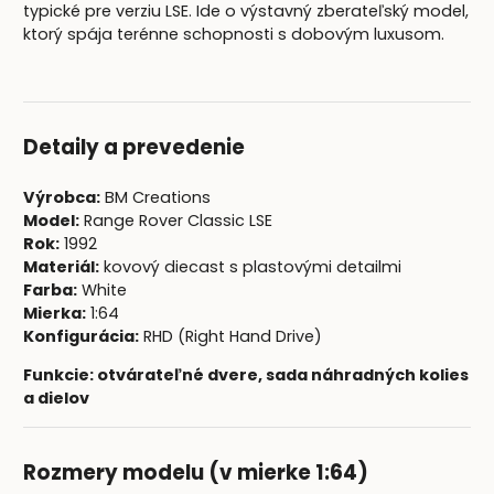
typické pre verziu LSE. Ide o výstavný zberateľský model,
ktorý spája terénne schopnosti s dobovým luxusom.
Detaily a prevedenie
Výrobca:
BM Creations
Model:
Range Rover Classic LSE
Rok:
1992
Materiál:
kovový diecast s plastovými detailmi
Farba:
White
Mierka:
1:64
Konfigurácia:
RHD (Right Hand Drive)
Funkcie: otvárateľné dvere, sada náhradných kolies
a dielov
Rozmery modelu (v mierke 1:64)