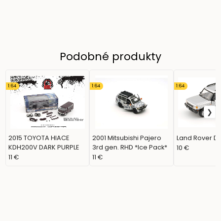
Podobné produkty
1:64
1:64
1:64
2015 TOYOTA HIACE
2001 Mitsubishi Pajero
Land Rover Di
KDH200V DARK PURPLE
3rd gen. RHD *Ice Pack*
10 €
11 €
11 €