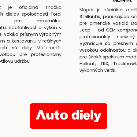
ft je oficiálna značka
Mopar je oficiálna zna
h dielov spoločnosti Ford,
Stellantis, ponúkajúca ori
utá pre maximálnu
pre americké vozidlá D
itu, spoľahlivosť a výkon v
Jeep – od OEM kompon
te. Vďaka prísnym výrobným
profesionálny servisný
m a testovaniu v reálnych
Vyznačuje sa presným 
ach sú diely Motorcraft
vysokou odolnosťou a d
voľbou pre profesionálny
pre široké spektrum mod
lotilovú údržbu.
Hellcat, TRX, Trackhaw
výkonných verzií.