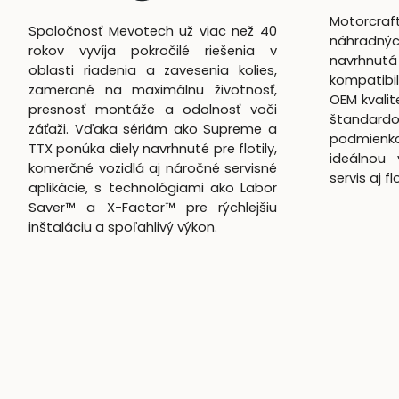
Motorcra
Spoločnosť Mevotech už viac než 40
náhradnýc
rokov vyvíja pokročilé riešenia v
navrhn
oblasti riadenia a zavesenia kolies,
kompatibil
zamerané na maximálnu životnosť,
OEM kvali
presnosť montáže a odolnosť voči
štandardo
záťaži. Vďaka sériám ako Supreme a
podmienk
TTX ponúka diely navrhnuté pre flotily,
ideálnou 
komerčné vozidlá aj náročné servisné
servis aj f
aplikácie, s technológiami ako Labor
Saver™ a X-Factor™ pre rýchlejšiu
inštaláciu a spoľahlivý výkon.