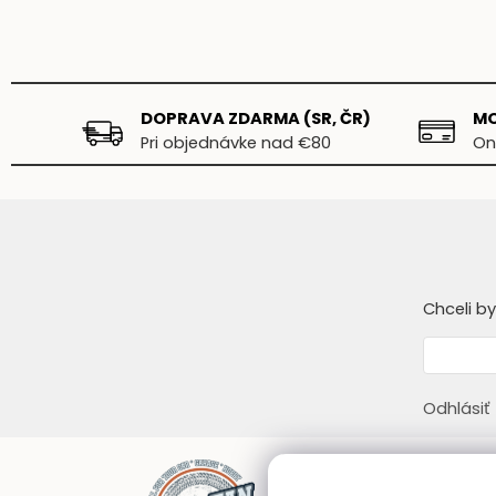
DOPRAVA ZDARMA (SR, ČR)
MO
Pri objednávke nad €80
On
Chceli b
Odhlásiť
Infor