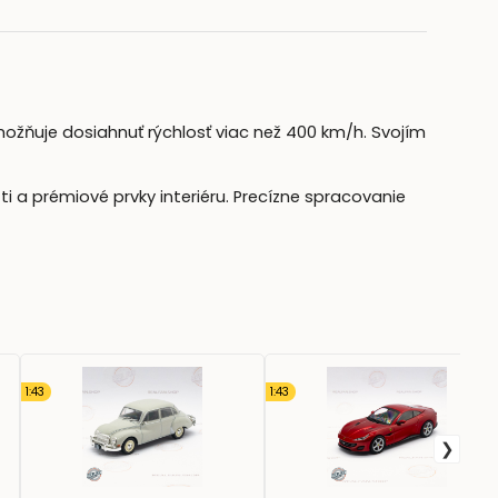
možňuje dosiahnuť rýchlosť viac než 400 km/h. Svojím
tti a prémiové prvky interiéru. Precízne spracovanie
1:43
1:43