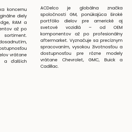
ACDelco je globálna značka
čka koncernu
spoločnosti GM, ponúkajúca široké
ginálne diely
portfólio dielov pre americké aj
odge, RAM a
svetové vozidlá – od OEM
entov až po
komponentov až po profesionálny
 sortiment.
aftermarket. Vyznačuje sa precíznym
dosadnutím,
spracovaním, vysokou životnosťou a
ostupnosťou
dostupnosťou pre rôzne modely
elov vrátane
vrátane Chevrolet, GMC, Buick a
k a ďalších
Cadillac.