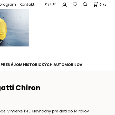
 program
Kontakt
0
ks
€ / EUR
PRENÁJOM HISTORICKÝCH AUTOMOBILOV
atti Chiron
el v mierke 1:43. Nevhodný pre deti do 14 rokov