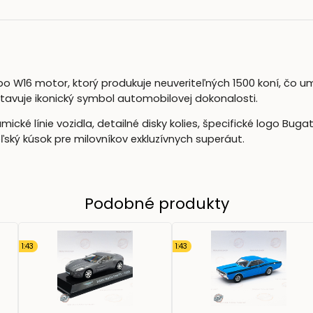
bo W16 motor, ktorý produkuje neuveriteľných 1500 koní, čo u
avuje ikonický symbol automobilovej dokonalosti.
ické línie vozidla, detailné disky kolies, špecifické logo Buga
ľský kúsok pre milovníkov exkluzívnych superáut.
Podobné produkty
1:43
1:43