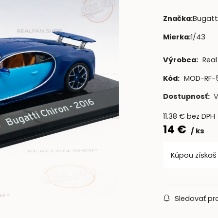
Značka
:
Bugatt
Mierka
:
1/43
Výrobca:
Real
Kód:
MOD-RF-
Dostupnosť:
11.38
€
bez DPH
14
€
ks
Kúpou získa
Sledovať pr