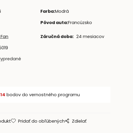
i
Farba
:
Modrá
Pôvod auta
:
Francúzsko
 Fan
Záručná doba:
24 mesiacov
5019
Vypredané
š
14
bodov do vernostného programu
odukt
Pridať do obľúbených
Zdielať