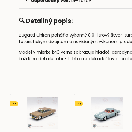
Odporúčaný vek:
14+ rokov
🔍 Detailný popis:
Bugatti Chiron poháňa výkonný 8,0-litrový štvor-tur
futuristickým dizajnom a nevídaným výkonom predst
Model v mierke 1:43 verne zobrazuje hladké, aerodynam
každého detailu robí z tohto modelu ideálny zberate
1:43
1:43