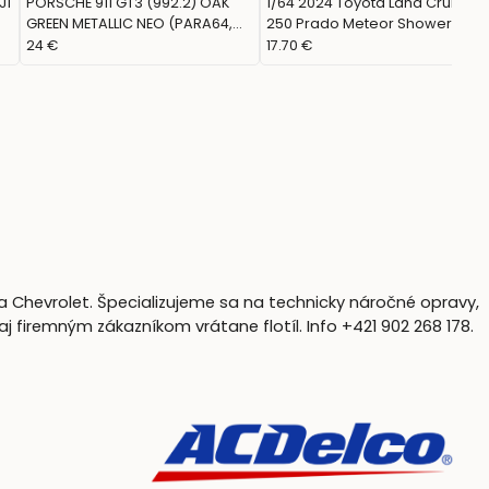
J1
PORSCHE 911 GT3 (992.2) OAK
1/64 2024 Toyota Land Cruiser
GREEN METALLIC NEO (PARA64,
250 Prado Meteor Shower
PA-55874)
(PARA64, 55746)
24 €
17.70 €
a Chevrolet. Špecializujeme sa na technicky náročné opravy,
firemným zákazníkom vrátane flotíl. Info +421 902 268 178.