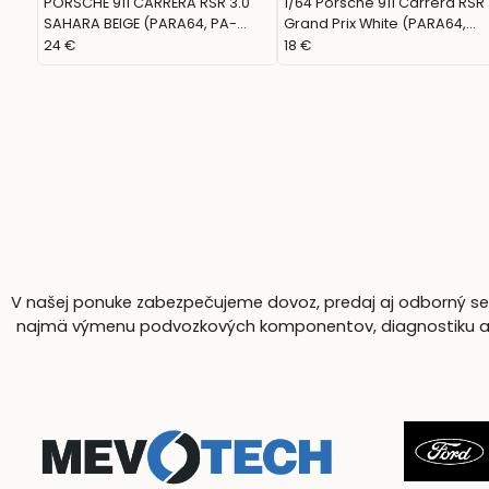
PORSCHE 911 CARRERA RSR 3.0
1/64 Porsche 911 Carrera RSR 
SAHARA BEIGE (PARA64, PA-
Grand Prix White (PARA64,
55797)
55795)
24 €
18 €
V našej ponuke zabezpečujeme dovoz, predaj aj odborný serv
najmä výmenu podvozkových komponentov, diagnostiku a komp