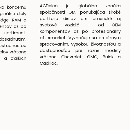
ACDelco je globálna značka
čka koncernu
spoločnosti GM, ponúkajúca široké
ginálne diely
portfólio dielov pre americké aj
odge, RAM a
svetové vozidlá – od OEM
entov až po
komponentov až po profesionálny
 sortiment.
aftermarket. Vyznačuje sa precíznym
dosadnutím,
spracovaním, vysokou životnosťou a
ostupnosťou
dostupnosťou pre rôzne modely
elov vrátane
vrátane Chevrolet, GMC, Buick a
k a ďalších
Cadillac.