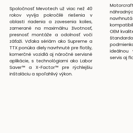
Motorcra
Spoločnosť Mevotech už viac než 40
náhradnýc
rokov vyvíja pokročilé riešenia v
navrhn
oblasti riadenia a zavesenia kolies,
kompatibil
zamerané na maximálnu životnosť,
OEM kvali
presnosť montáže a odolnosť voči
štandardo
záťaži. Vďaka sériám ako Supreme a
podmienk
TTX ponúka diely navrhnuté pre flotily,
ideálnou 
komerčné vozidlá aj náročné servisné
servis aj f
aplikácie, s technológiami ako Labor
Saver™ a X-Factor™ pre rýchlejšiu
inštaláciu a spoľahlivý výkon.