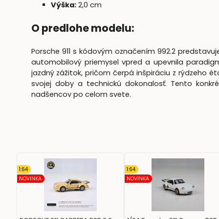
Výška:
2,0 cm
O predlohe modelu:
Porsche 911 s kódovým označením 992.2 predstavuje 
automobilový priemysel vpred a upevnila paradig
jazdný zážitok, pričom čerpá inšpiráciu z rýdzeho é
svojej doby a technickú dokonalosť. Tento konkré
nadšencov po celom svete.
1:64
1:64
NOVINKA
NOVINKA