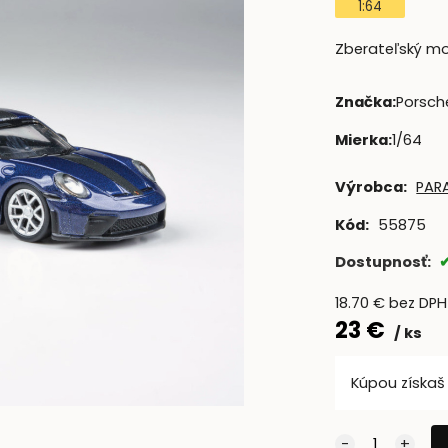
1:64
Zberateľský mod
Značka
:
Porsch
Mierka
:
1/64
Výrobca:
PAR
Kód:
55875
Dostupnosť:
18.70
€
bez DPH
23
€
ks
Kúpou získa