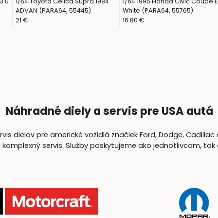
3.0
1/64 Toyota Celica Supra 1984
1/64 1995 Honda Civic Coupe E
ADVAN (PARA64, 55445)
White (PARA64, 55765)
21 €
16.80 €
Náhradné diely a servis pre USA autá
is dielov pre americké vozidlá značiek Ford, Dodge, Cadillac 
lexný servis. Služby poskytujeme ako jednotlivcom, tak aj 