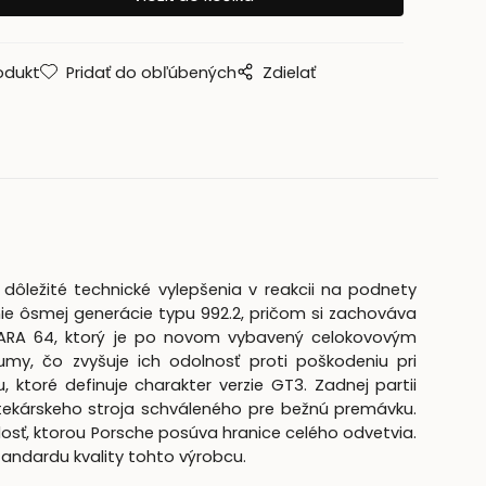
odukt
Pridať do obľúbených
Zdielať
dôležité technické vylepšenia v reakcii na podnety
nie ôsmej generácie typu 992.2, pričom si zachováva
 PARA 64, ktorý je po novom vybavený celokovovým
my, čo zvyšuje ich odolnosť proti poškodeniu pri
toré definuje charakter verzie GT3. Zadnej partii
pretekárskeho stroja schváleného pre bežnú premávku.
losť, ktorou Porsche posúva hranice celého odvetvia.
ndardu kvality tohto výrobcu.