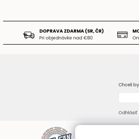
DOPRAVA ZDARMA (SR, ČR)
MO
Pri objednávke nad €80
On
Chceli b
Odhlásiť
Infor