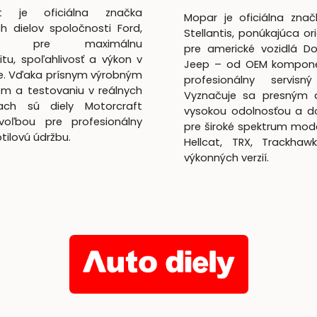
ft je oficiálna značka
Mopar je oficiálna zna
h dielov spoločnosti Ford,
Stellantis, ponúkajúca ori
utá pre maximálnu
pre americké vozidlá D
itu, spoľahlivosť a výkon v
Jeep – od OEM kompon
te. Vďaka prísnym výrobným
profesionálny servisný
m a testovaniu v reálnych
Vyznačuje sa presným 
ach sú diely Motorcraft
vysokou odolnosťou a d
voľbou pre profesionálny
pre široké spektrum mod
lotilovú údržbu.
Hellcat, TRX, Trackhaw
výkonných verzií.