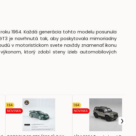
od roku 1964. Každá generácia tohto modelu posunula
GT3 je navrhnutá tak, aby poskytovala mimoriadny
911 budú v motoristickom svete navždy znamenať ikonu
s výkonom, ktorý zdobí steny izieb automobilových
1:64
1:64
NOVINKA
NOVINKA