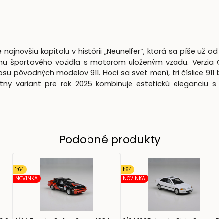
najnovšiu kapitolu v histórii „Neunelfer“, ktorá sa píše už 
mu športového vozidla s motorom uloženým vzadu. Verzia 
tosu pôvodných modelov 911. Hoci sa svet mení, tri číslice 
tny variant pre rok 2025 kombinuje estetickú eleganciu 
Podobné produkty
1:64
1:64
NOVINKA
NOVINKA