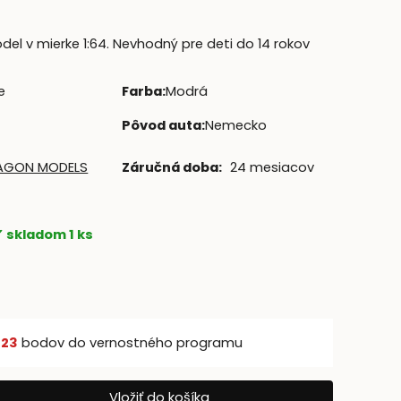
el v mierke 1:64. Nevhodný pre deti do 14 rokov
e
Farba
:
Modrá
Pôvod auta
:
Nemecko
AGON MODELS
Záručná doba:
24 mesiacov
skladom 1 ks
š
23
bodov do vernostného programu