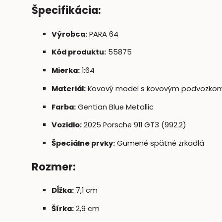
Špecifikácia:
Výrobca:
PARA 64
Kód produktu:
55875
Mierka:
1:64
Materiál:
Kovový model s kovovým podvozkom 
Farba:
Gentian Blue Metallic
Vozidlo:
2025 Porsche 911 GT3 (992.2)
Špeciálne prvky:
Gumené spätné zrkadlá
Rozmer:
Dĺžka:
7,1 cm
Šírka:
2,9 cm