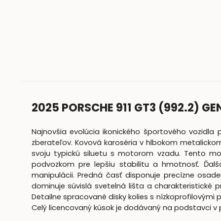
2025 PORSCHE 911 GT3 (992.2) GE
Najnovšia evolúcia ikonického športového vozidla 
zberateľov. Kovová karoséria v hlbokom metalickom 
svoju typickú siluetu s motorom vzadu. Tento mo
podvozkom pre lepšiu stabilitu a hmotnosť. Ďalš
manipulácii. Predná časť disponuje precízne osad
dominuje súvislá svetelná lišta a charakteristické 
Detailne spracované disky kolies s nízkoprofilovými
Celý licencovaný kúsok je dodávaný na podstavci v