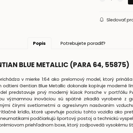
Sledovať pr
Popis
Potrebujete poradiť?
NTIAN BLUE METALLIC (PARA 64, 55875)
prichádza v mierke 1:64 ako prelomový model, ktorý prináša 
odtieni Gentian Blue Metallic dokonale kopíruje moderné lí
del predstavuje prvý moderný kúsok Porsche v portfóliu
ou významnou inováciou sú spätné zrkadlá vyrobené z gu
enými čírymi svetlometmi a agresívnym nasávaním vzduchu, k
prítlačné krídlo, ktoré upevňuje pozíciu tohto vozidla ako 
 pneumatikami podčiarkujú športový postoj a technickú vyspe
 prémiovom priehľadnom boxe, ktorý zodpovedá vysokému šta