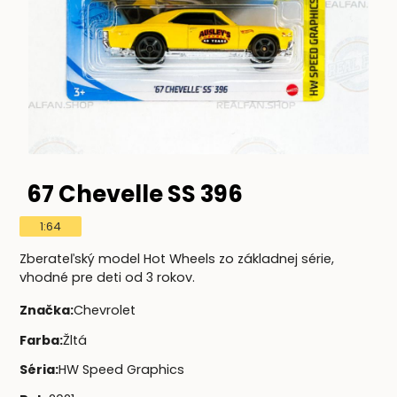
67 Chevelle SS 396
1:64
Zberateľský model Hot Wheels zo základnej série,
vhodné pre deti od 3 rokov.
Značka
:
Chevrolet
Farba
:
Žltá
Séria
:
HW Speed Graphics