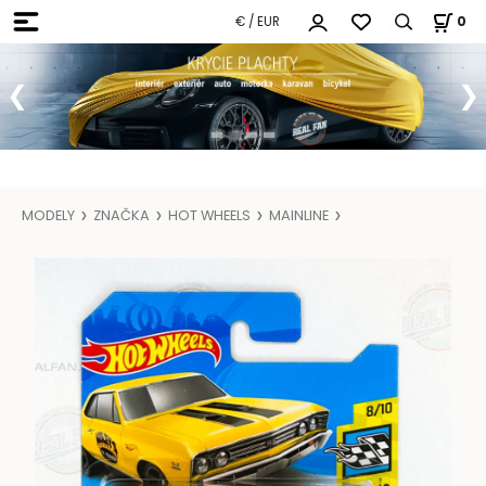
€ / EUR
0
MODELY
ZNAČKA
HOT WHEELS
MAINLINE