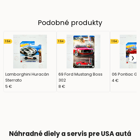
Podobné produkty
1:64
1:64
1:64
Lamborghini Huracán
69 Ford Mustang Boss
06 Pontiac G
Sterrato
302
4 €
5 €
8 €
Náhradné diely a servis pre USA autá