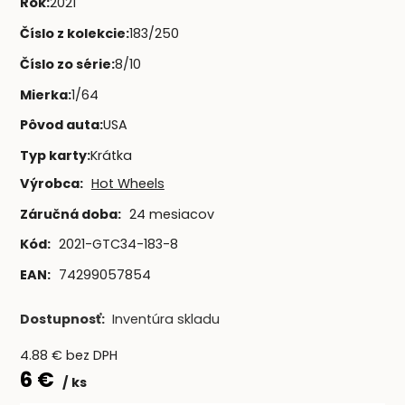
Rok
:
2021
Číslo z kolekcie
:
183/250
Číslo zo série
:
8/10
Mierka
:
1/64
Pôvod auta
:
USA
Typ karty
:
Krátka
Výrobca:
Hot Wheels
Záručná doba:
24 mesiacov
Kód:
2021-GTC34-183-8
EAN:
74299057854
Dostupnosť:
Inventúra skladu
4.88
€
bez DPH
6
€
ks