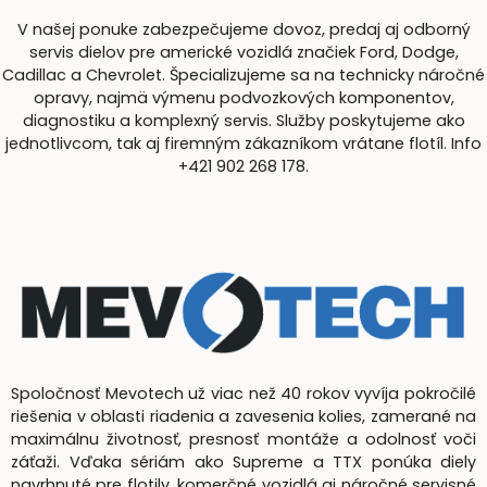
V našej ponuke zabezpečujeme dovoz, predaj aj odborný
servis dielov pre americké vozidlá značiek Ford, Dodge,
Cadillac a Chevrolet. Špecializujeme sa na technicky náročné
opravy, najmä výmenu podvozkových komponentov,
diagnostiku a komplexný servis. Služby poskytujeme ako
jednotlivcom, tak aj firemným zákazníkom vrátane flotíl. Info
+421 902 268 178.
Spoločnosť Mevotech už viac než 40 rokov vyvíja pokročilé
riešenia v oblasti riadenia a zavesenia kolies, zamerané na
maximálnu životnosť, presnosť montáže a odolnosť voči
záťaži. Vďaka sériám ako Supreme a TTX ponúka diely
navrhnuté pre flotily, komerčné vozidlá aj náročné servisné