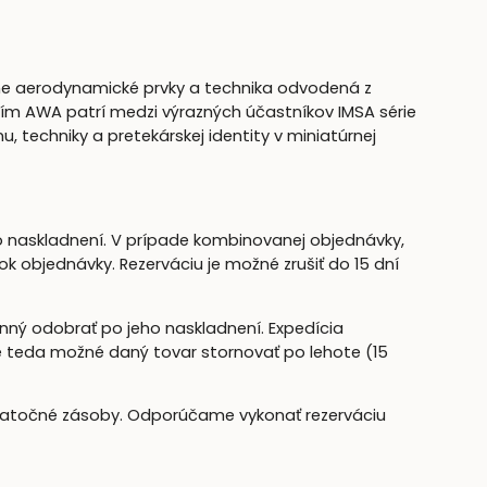
vne aerodynamické prvky a technika odvodená z
 Tím AWA patrí medzi výrazných účastníkov IMSA série
, techniky a pretekárskej identity v miniatúrnej
 naskladnení. V prípade kombinovanej objednávky,
 objednávky. Rezerváciu je možné zrušiť do 15 dní
nný odobrať po jeho naskladnení. Expedícia
je teda možné daný tovar stornovať po lehote (15
statočné zásoby. Odporúčame vykonať rezerváciu