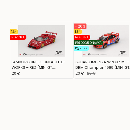
- 20%
1:64
1:64
NOVINKA
NOVINKA
PREDOBJEDNÁVKA
1Q/2027
LAMBORGHINI COUNTACH LB-
SUBARU IMPREZA WRC97 #1 –
WORKS – RED (MINI GT,
DRM Champion 1999 (MINI GT
MGT01100)
MGT01140)
20 €
20 €
25 €