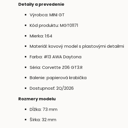
Detaily a prevedenie
Výrobca: MINI GT
Kód produktu: MGT01171
Mierka: 1:64
Materiál: kovový model s plastovými detailmi
Farba: #13 AWA Daytona
Séria: Corvette Z06 GT3.R
Balenie: papierová krabička
Dostupnosť: 2Q/2026
Rozmery modelu
Dĺžka: 73 mm
Šírka: 32 mm