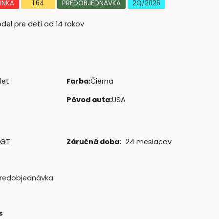
INKA
1:64
PREDOBJEDNÁVKA
2Q/2026
el pre deti od 14 rokov
let
Farba
:
Čierna
Pôvod auta
:
USA
 GT
Záručná doba:
24 mesiacov
redobjednávka
H
s