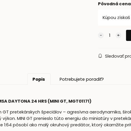
Pôvodná cena
Kúpou získa
Sledovať pr
Popis
Potrebujete poradiť?
SA DAYTONA 24 HRS (MINI GT, MGT01171)
 GT pretekárskych špeciálov – agresívna aerodynamika, širo
ný výkon. MINI GT prenieslo túto energiu do miniatúry v prete
 1:64 pôsobí ako malý okruhový predátor, ktorý okamžite prit