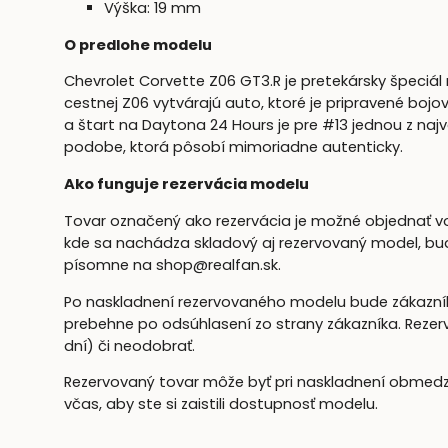
Výška: 19 mm
O predlohe modelu
Chevrolet Corvette Z06 GT3.R je pretekársky špeciá
cestnej Z06 vytvárajú auto, ktoré je pripravené bojo
a štart na Daytona 24 Hours je pre #13 jednou z najv
podobe, ktorá pôsobí mimoriadne autenticky.
Ako funguje rezervácia modelu
Tovar označený ako rezervácia je možné objednať v
kde sa nachádza skladový aj rezervovaný model, bud
písomne na shop@realfan.sk.
Po naskladnení rezervovaného modelu bude zákazník 
prebehne po odsúhlasení zo strany zákazníka. Rezerv
dní) či neodobrať.
Rezervovaný tovar môže byť pri naskladnení obmed
včas, aby ste si zaistili dostupnosť modelu.