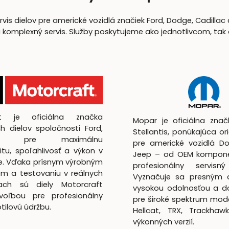
is dielov pre americké vozidlá značiek Ford, Dodge, Cadillac 
lexný servis. Služby poskytujeme ako jednotlivcom, tak aj 
ft je oficiálna značka
Mopar je oficiálna zna
h dielov spoločnosti Ford,
Stellantis, ponúkajúca ori
utá pre maximálnu
pre americké vozidlá D
itu, spoľahlivosť a výkon v
Jeep – od OEM kompon
te. Vďaka prísnym výrobným
profesionálny servisný
m a testovaniu v reálnych
Vyznačuje sa presným 
ach sú diely Motorcraft
vysokou odolnosťou a d
voľbou pre profesionálny
pre široké spektrum mod
lotilovú údržbu.
Hellcat, TRX, Trackhaw
výkonných verzií.