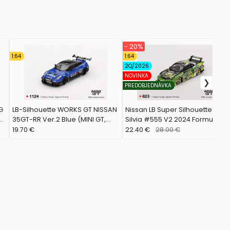
- 20%
1:64
1:64
2Q/2026
NOVINKA
PREDOBJEDNÁVKA
G
LB-Silhouette WORKS GT NISSAN
Nissan LB Super Silhouette S15
35GT-RR Ver.2 Blue (MINI GT,
Silvia #555 V2 2024 Formula
MGT01124)
Drift Japan (Mini GT, MGT00823)
19.70 €
22.40 €
28.00 €