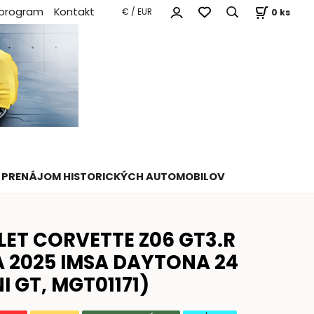
 program
Kontakt
0
ks
€ / EUR
PRENÁJOM HISTORICKÝCH AUTOMOBILOV
ET CORVETTE Z06 GT3.R
 2025 IMSA DAYTONA 24
I GT, MGT01171)