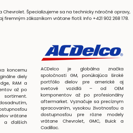
a Chevrolet. Špecializujeme sa na technicky náročné opravy,
firemným zákazníkom vrátane flotíl. Info +421 902 268 178.
ACDelco je globálna značka
čka koncernu
spoločnosti GM, ponúkajúca široké
ginálne diely
portfólio dielov pre americké aj
odge, RAM a
svetové vozidlá – od OEM
entov až po
komponentov až po profesionálny
 sortiment.
aftermarket. Vyznačuje sa precíznym
dosadnutím,
spracovaním, vysokou životnosťou a
ostupnosťou
dostupnosťou pre rôzne modely
elov vrátane
vrátane Chevrolet, GMC, Buick a
k a ďalších
Cadillac.