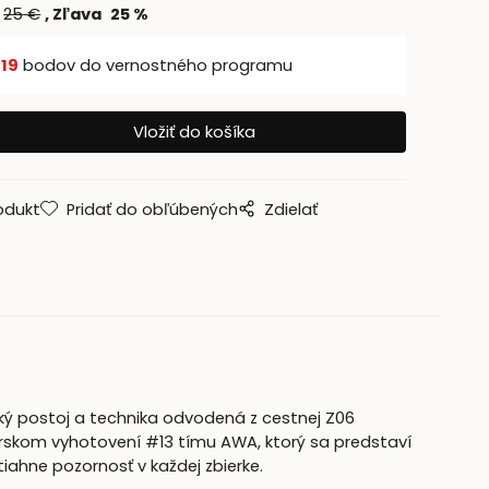
25
€
Zľava
25
%
š
19
bodov do vernostného programu
odukt
Pridať do obľúbených
Zdielať
ký postoj a technika odvodená z cestnej Z06
kárskom vyhotovení #13 tímu AWA, ktorý sa predstaví
iahne pozornosť v každej zbierke.