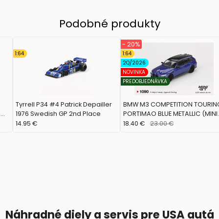
Podobné produkty
- 20%
1:64
1:64
2Q/2026
NOVINKA
PREDOBJEDNÁVKA
Tyrrell P34 #4 Patrick Depailler
BMW M3 COMPETITION TOURIN
,
1976 Swedish GP 2nd Place
PORTIMAO BLUE METALLIC (MINI
GT, MGT01090)
14.95 €
18.40 €
23.00 €
Náhradné diely a servis pre USA autá