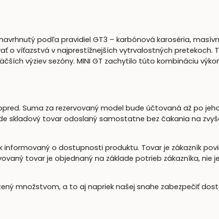
l navrhnutý podľa pravidiel GT3 – karbónová karoséria, masí
vať o víťazstvá v najprestížnejších vytrvalostných pretekoch.
äčších výziev sezóny. MINI GT zachytilo túto kombináciu výkonu
opred. Suma za rezervovaný model bude účtovaná až po jeho
e skladový tovar odoslaný samostatne bez čakania na zvyšok
informovaný o dostupnosti produktu. Tovar je zákazník povi
ovaný tovar je objednaný na základe potrieb zákazníka, nie 
zený množstvom, a to aj napriek našej snahe zabezpečiť do