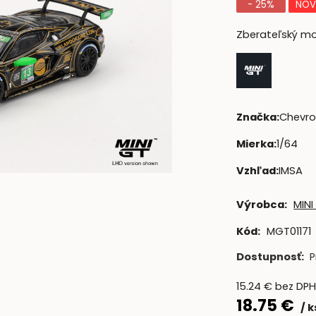
- 25%
NOV
Zberateľský mod
Značka
:
Chevro
Mierka
:
1/64
Vzhľad
:
IMSA
Výrobca:
MINI
Kód:
MGT01171
Dostupnosť:
P
15.24
€
bez DP
18.75
€
k