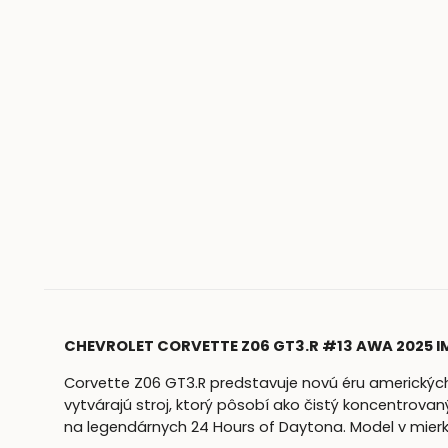
CHEVROLET CORVETTE Z06 GT3.R #13 AWA 2025 IM
Corvette Z06 GT3.R predstavuje novú éru amerických
vytvárajú stroj, ktorý pôsobí ako čistý koncentrova
na legendárnych 24 Hours of Daytona. Model v mierke