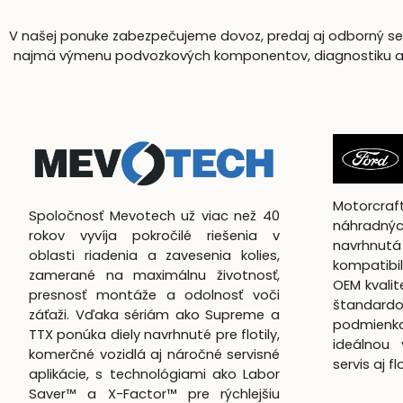
V našej ponuke zabezpečujeme dovoz, predaj aj odborný serv
najmä výmenu podvozkových komponentov, diagnostiku a komp
Motorcra
Spoločnosť Mevotech už viac než 40
náhradnýc
rokov vyvíja pokročilé riešenia v
navrhn
oblasti riadenia a zavesenia kolies,
kompatibil
zamerané na maximálnu životnosť,
OEM kvali
presnosť montáže a odolnosť voči
štandardo
záťaži. Vďaka sériám ako Supreme a
podmienk
TTX ponúka diely navrhnuté pre flotily,
ideálnou 
komerčné vozidlá aj náročné servisné
servis aj f
aplikácie, s technológiami ako Labor
Saver™ a X-Factor™ pre rýchlejšiu