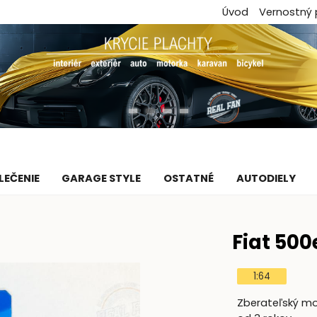
Úvod
Vernostný
LEČENIE
GARAGE STYLE
OSTATNÉ
AUTODIELY
Fiat 500
1:64
Zberateľský mod