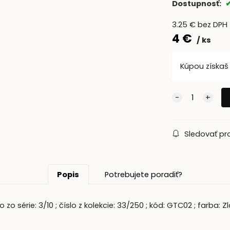
Dostupnosť:
3.25
€
bez DPH
4
€
ks
Kúpou získa
Sledovať pr
Popis
Potrebujete poradiť?
zo série: 3/10 ; číslo z kolekcie: 33/250 ; kód: GTC02 ; farba: Z