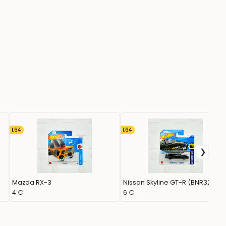
1:64
1:64
Mazda RX-3
Nissan Skyline GT-R (BNR32)
4 €
6 €