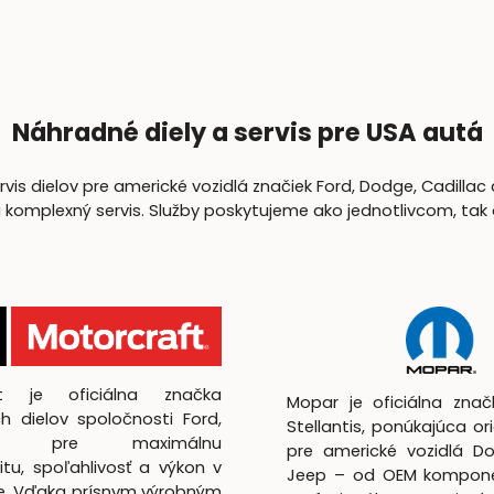
Náhradné diely a servis pre USA autá
is dielov pre americké vozidlá značiek Ford, Dodge, Cadillac 
lexný servis. Služby poskytujeme ako jednotlivcom, tak aj 
ft je oficiálna značka
Mopar je oficiálna zna
h dielov spoločnosti Ford,
Stellantis, ponúkajúca ori
utá pre maximálnu
pre americké vozidlá D
itu, spoľahlivosť a výkon v
Jeep – od OEM kompon
te. Vďaka prísnym výrobným