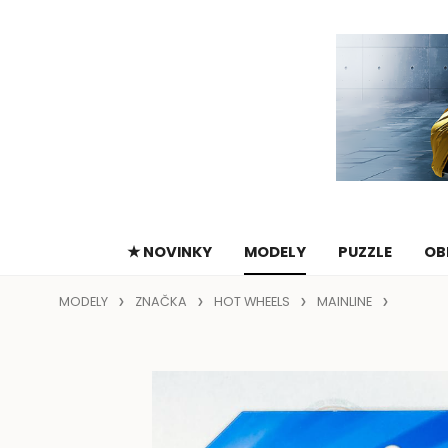
★ NOVINKY
MODELY
PUZZLE
OB
MODELY
ZNAČKA
HOT WHEELS
MAINLINE