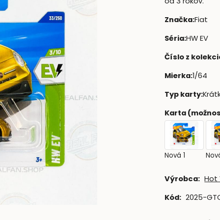
od 3 rokov.
Značka
:
Fiat
Séria
:
HW EV
Číslo z kolekci
Mierka
:
1/64
Typ karty
:
Krát
Karta (možnos
Nová 1
Nov
Výrobca:
Hot
Kód:
2025-GT