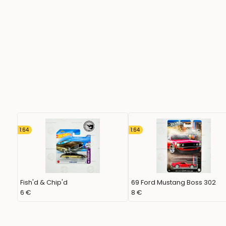
1:64
1:64
Fish'd & Chip'd
69 Ford Mustang Boss 302
6 €
8 €