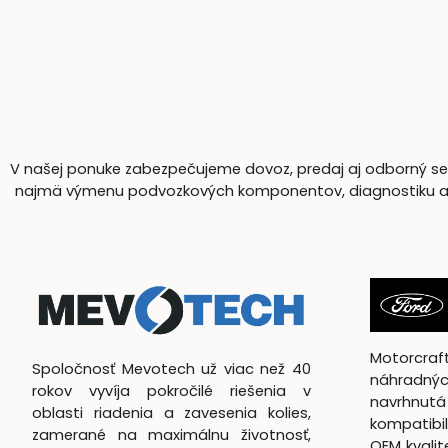
V našej ponuke zabezpečujeme dovoz, predaj aj odborný serv
najmä výmenu podvozkových komponentov, diagnostiku a komp
Motorcra
Spoločnosť Mevotech už viac než 40
náhradnýc
rokov vyvíja pokročilé riešenia v
navrhn
oblasti riadenia a zavesenia kolies,
kompatibil
zamerané na maximálnu životnosť,
OEM kvali