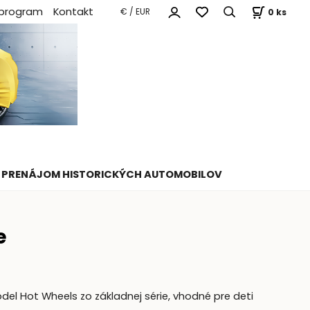
 program
Kontakt
0
ks
€ / EUR
PRENÁJOM HISTORICKÝCH AUTOMOBILOV
e
el Hot Wheels zo základnej série, vhodné pre deti