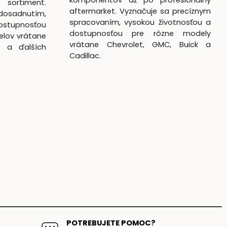
komponentov až po profesionálny
 sortiment.
aftermarket. Vyznačuje sa precíznym
dosadnutím,
spracovaním, vysokou životnosťou a
ostupnosťou
dostupnosťou pre rôzne modely
elov vrátane
vrátane Chevrolet, GMC, Buick a
k a ďalších
Cadillac.
POTREBUJETE POMOC?