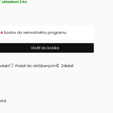
skladom 2 ks
š
4
bodov do vernostného programu
odukt
Pridať do obľúbených
Zdielať
latá