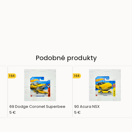
Podobné produkty
1:64
1:64
69 Dodge Coronet Superbee
90 Acura NSX
5 €
5 €