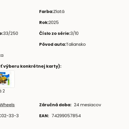
Farba
:
Zlatá
Rok
:
2025
e
:
33/250
Číslo zo série
:
3/10
Pôvod auta
:
Taliansko
ka
ť výberu konkrétnej karty)
:
á 2
 Wheels
Záručná doba:
24 mesiacov
C02-33-3
EAN:
74299057854