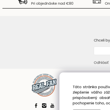
Pri objednávke nad €80
On
Chceli b
Odhlásiť
Infor
Táto stránka použív
Obcho
zlepšenie vášho zá
Zákazn
prispôsobený obsah
Blog
pochopenie toho, odk
GDPR