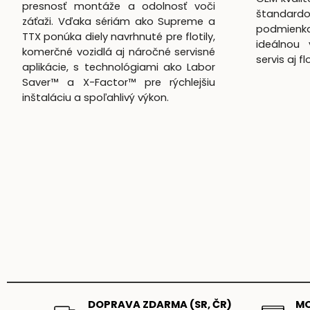
presnosť montáže a odolnosť voči
štandardo
záťaži. Vďaka sériám ako Supreme a
podmienk
TTX ponúka diely navrhnuté pre flotily,
ideálnou 
komerčné vozidlá aj náročné servisné
servis aj f
aplikácie, s technológiami ako Labor
Saver™ a X-Factor™ pre rýchlejšiu
inštaláciu a spoľahlivý výkon.
DOPRAVA ZDARMA (SR, ČR)
MO