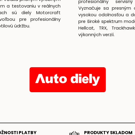
profesionálny servisný
m a testovaniu v reálnych
Vyznačuje sa presným 
ach sú diely Motorcraft
vysokou odolnosťou a d
voľbou pre profesionálny
pre široké spektrum mod
lotilovú údržbu.
Hellcat, TRX, Trackhaw
výkonných verzií.
ŽNOSTI PLATBY
PRODUKTY SKLADOM