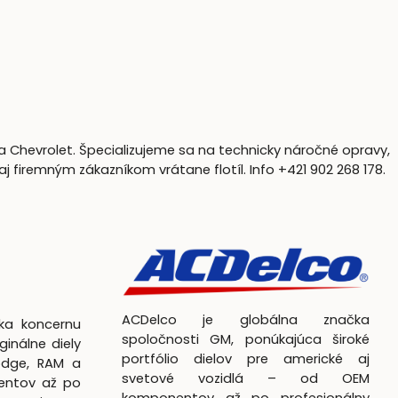
a Chevrolet. Špecializujeme sa na technicky náročné opravy,
firemným zákazníkom vrátane flotíl. Info +421 902 268 178.
ACDelco je globálna značka
čka koncernu
spoločnosti GM, ponúkajúca široké
ginálne diely
portfólio dielov pre americké aj
odge, RAM a
svetové vozidlá – od OEM
entov až po