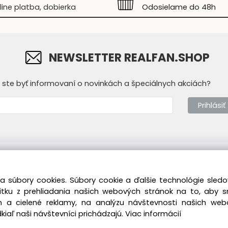
line platba, dobierka
Odosielame do 48h
NEWSLETTER REALFAN.SHOP
y ste byť informovaní o novinkách a špeciálnych akciách?
Prihlásiť
mácie
Prevádzkovateľ
a súbory cookies. Súbory cookie a ďalšie technológie sle
dné podmienky
Real Fan s.r.o.
T
žitku z prehliadania našich webových stránok na to, aby 
ícka sekcia
Vukovarská 7382/1B
M
 a cielené reklamy, na analýzu návštevnosti našich we
841 07 Bratislava -
Z
iaľ naši návštevníci prichádzajú.
Viac informácií
Devínska Nová Ves