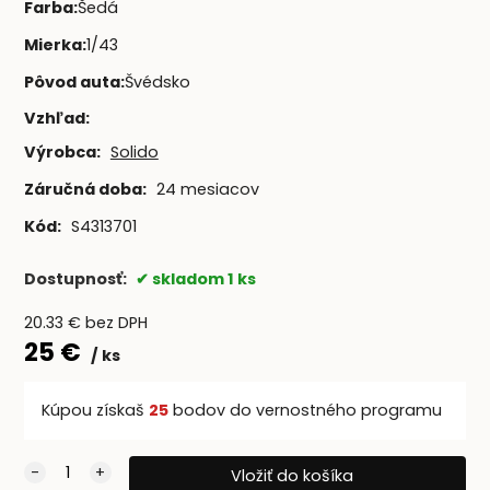
Farba
:
Šedá
Mierka
:
1/43
Pôvod auta
:
Švédsko
Vzhľad
:
Výrobca:
Solido
Záručná doba:
24 mesiacov
Kód:
S4313701
Dostupnosť:
skladom 1 ks
20.33
€
bez DPH
25
€
ks
Kúpou získaš
25
bodov do vernostného programu