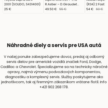
2001 (SOLIDO, S4314001)
R.Astier – D.Giraudet
(R34) 2 Fast 2
Rallye du Mont Blanc
Brian (SOLIDO
25 €
49.50 €
55 €
54 €
60 €
2024 (Solido, S1801631)
Náhradné diely a servis pre USA autá
V našej ponuke zabezpečujeme dovoz, predaj aj odborný
servis dielov pre americké vozidlá značiek Ford, Dodge,
Cadillac a Chevrolet. Špecializujeme sa na technicky náročné
opravy, najmä výmenu podvozkových komponentov,
diagnostiku a komplexný servis. Služby poskytujeme ako
jednotlivcom, tak aj firemným zákazníkom vrátane flotíl. Info
+421 902 268 178.