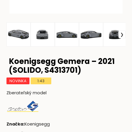
Koenigsegg Gemera – 2021
(SOLIDO, S4313701)
NOVINKA
1:43
Zberateľský model
Značka
:
Koenigsegg