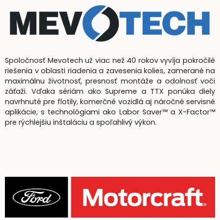
Spoločnosť Mevotech už viac než 40 rokov vyvíja pokročilé
riešenia v oblasti riadenia a zavesenia kolies, zamerané na
maximálnu životnosť, presnosť montáže a odolnosť voči
záťaži. Vďaka sériám ako Supreme a TTX ponúka diely
navrhnuté pre flotily, komerčné vozidlá aj náročné servisné
aplikácie, s technológiami ako Labor Saver™ a X-Factor™
pre rýchlejšiu inštaláciu a spoľahlivý výkon.