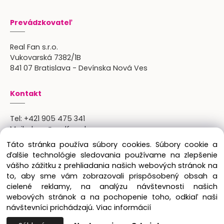
Prevádzkovateľ
Real Fan s.r.o.
Vukovarská 7382/1B
841 07 Bratislava - Devínska Nová Ves
Kontakt
Tel:
+421 905 475 341
Mail:
shop@realfan.sk
Zákaznícka linka: 9:00-18:00
Táto stránka používa súbory cookies. Súbory cookie a
Osobný odber: po predchádajúcom dohovore
ďalšie technológie sledovania používame na zlepšenie
vášho zážitku z prehliadania našich webových stránok na
to, aby sme vám zobrazovali prispôsobený obsah a
cielené reklamy, na analýzu návštevnosti našich
Copyright © 2024 Real Fan s.r.o., všetky práva
webových stránok a na pochopenie toho, odkiaľ naši
vyhradené.
návštevníci prichádzajú.
Viac informácií