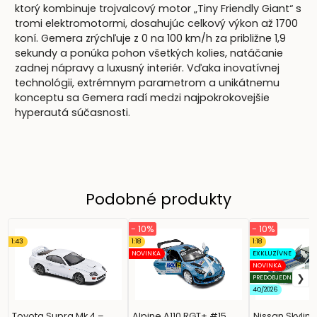
ktorý kombinuje trojvalcový motor „Tiny Friendly Giant“ s
tromi elektromotormi, dosahujúc celkový výkon až 1700
koní. Gemera zrýchľuje z 0 na 100 km/h za približne 1,9
sekundy a ponúka pohon všetkých kolies, natáčanie
zadnej nápravy a luxusný interiér. Vďaka inovatívnej
technológii, extrémnym parametrom a unikátnemu
konceptu sa Gemera radí medzi najpokrokovejšie
hyperautá súčasnosti.
Podobné produkty
- 10%
- 10%
1:43
1:18
1:18
NOVINKA
EXKLUZÍVNE
NOVINKA
PREDOBJEDNÁVKA
4Q/2026
Toyota Supra Mk.4 –
Alpine A110 RGT+ #15
Nissan Skylin