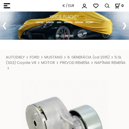
€ / EUR
0
AUTODIELY
FORD
MUSTANG
6. GENERÁCIA (od 2015)
5.0L
(302) Coyote V8
MOTOR
PREVOD REMEŇA
NAPÍNAK REMEŇA