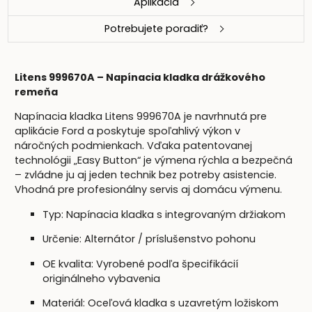
Aplikácia
Potrebujete poradiť?
Litens 999670A – Napínacia kladka drážkového
remeňa
Napínacia kladka Litens 999670A je navrhnutá pre
aplikácie Ford a poskytuje spoľahlivý výkon v
náročných podmienkach. Vďaka patentovanej
technológii „Easy Button“ je výmena rýchla a bezpečná
– zvládne ju aj jeden technik bez potreby asistencie.
Vhodná pre profesionálny servis aj domácu výmenu.
Typ: Napínacia kladka s integrovaným držiakom
Určenie: Alternátor / príslušenstvo pohonu
OE kvalita: Vyrobené podľa špecifikácií
originálneho vybavenia
Materiál: Oceľová kladka s uzavretým ložiskom