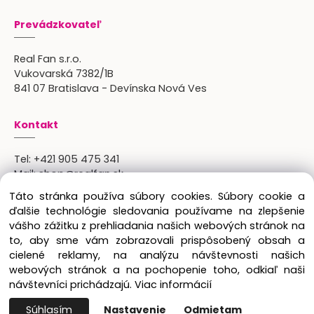
Prevádzkovateľ
Real Fan s.r.o.
Vukovarská 7382/1B
841 07 Bratislava - Devínska Nová Ves
Kontakt
Tel:
+421 905 475 341
Mail:
shop@realfan.sk
Zákaznícka linka: 9:00-18:00
Táto stránka používa súbory cookies. Súbory cookie a
Osobný odber: po predchádajúcom dohovore
ďalšie technológie sledovania používame na zlepšenie
vášho zážitku z prehliadania našich webových stránok na
to, aby sme vám zobrazovali prispôsobený obsah a
cielené reklamy, na analýzu návštevnosti našich
Copyright © 2024 Real Fan s.r.o., všetky práva
webových stránok a na pochopenie toho, odkiaľ naši
vyhradené.
návštevníci prichádzajú.
Viac informácií
Súhlasím
Nastavenie
Odmietam