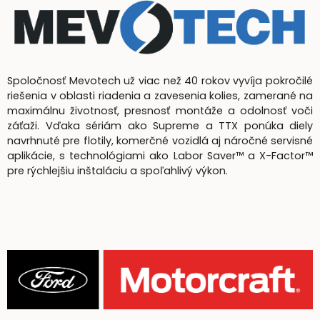
Spoločnosť Mevotech už viac než 40 rokov vyvíja pokročilé
riešenia v oblasti riadenia a zavesenia kolies, zamerané na
maximálnu životnosť, presnosť montáže a odolnosť voči
záťaži. Vďaka sériám ako Supreme a TTX ponúka diely
navrhnuté pre flotily, komerčné vozidlá aj náročné servisné
aplikácie, s technológiami ako Labor Saver™ a X-Factor™
pre rýchlejšiu inštaláciu a spoľahlivý výkon.