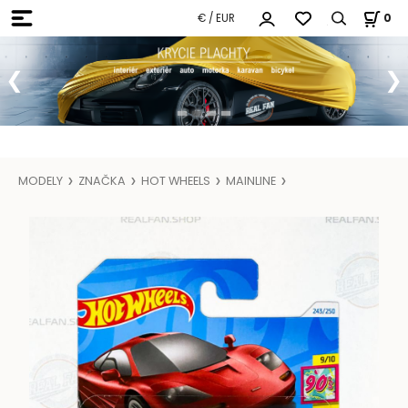
€ / EUR
0
MODELY
ZNAČKA
HOT WHEELS
MAINLINE