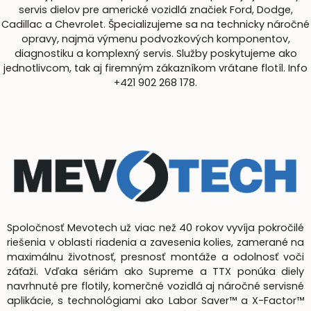
servis dielov pre americké vozidlá značiek Ford, Dodge,
Cadillac a Chevrolet. Špecializujeme sa na technicky náročné
opravy, najmä výmenu podvozkových komponentov,
diagnostiku a komplexný servis. Služby poskytujeme ako
jednotlivcom, tak aj firemným zákazníkom vrátane flotíl. Info
+421 902 268 178.
Spoločnosť Mevotech už viac než 40 rokov vyvíja pokročilé
riešenia v oblasti riadenia a zavesenia kolies, zamerané na
maximálnu životnosť, presnosť montáže a odolnosť voči
záťaži. Vďaka sériám ako Supreme a TTX ponúka diely
navrhnuté pre flotily, komerčné vozidlá aj náročné servisné
aplikácie, s technológiami ako Labor Saver™ a X-Factor™