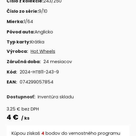
Číslo z kolekcie
:
243/250
Číslo zo série
:
9/10
Mierka
:
1/64
Pôvod auta
:
Anglicko
Typ karty
:
Krátka
Výrobca:
Hot Wheels
Záručná doba:
24 mesiacov
Kód:
2024-HTB11-243-9
EAN:
074299057854
Dostupnosť:
Inventúra skladu
3.25
€
bez DPH
4
€
ks
Kúpou získaš
4
bodov do vernostného programu