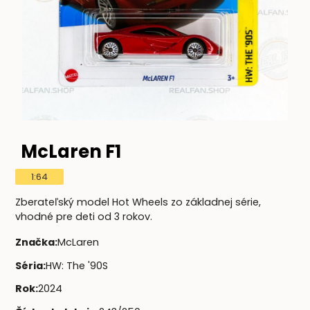
McLaren F1
1:64
Zberateľský model Hot Wheels zo základnej série,
vhodné pre deti od 3 rokov.
Značka
:
McLaren
Séria
:
HW: The '90S
Rok
:
2024