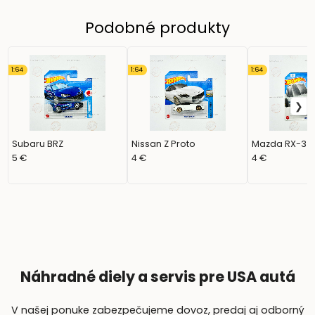
Podobné produkty
1:64
1:64
1:64
Subaru BRZ
Nissan Z Proto
Mazda RX-3
5 €
4 €
4 €
Náhradné diely a servis pre USA autá
V našej ponuke zabezpečujeme dovoz, predaj aj odborný