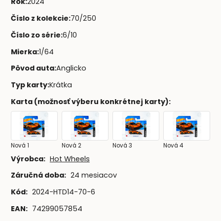
Rok
:
2024
Číslo z kolekcie
:
70/250
Číslo zo série
:
6/10
Mierka
:
1/64
Pôvod auta
:
Anglicko
Typ karty
:
Krátka
Karta (možnosť výberu konkrétnej karty)
:
Nová 1
Nová 2
Nová 3
Nová 4
Výrobca:
Hot Wheels
Záručná doba:
24 mesiacov
Kód:
2024-HTD14-70-6
EAN:
74299057854