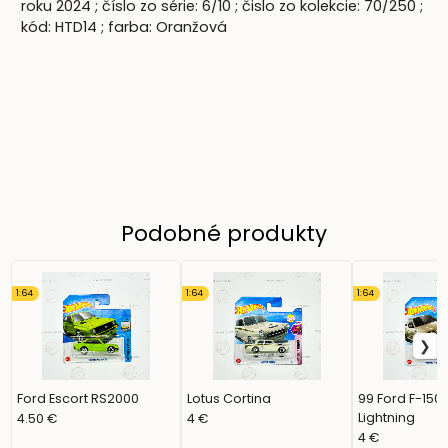
roku 2024 ; číslo zo série: 6/10 ; čislo zo kolekcie: 70/250 ;
kód: HTD14 ; farba: Oranžová
Podobné produkty
1:64
1:64
1:64
Ford Escort RS2000
Lotus Cortina
99 Ford F-150
Lightning
4.50 €
4 €
4 €