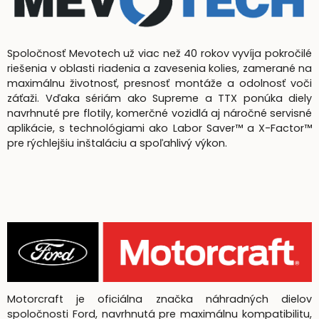
Spoločnosť Mevotech už viac než 40 rokov vyvíja pokročilé
riešenia v oblasti riadenia a zavesenia kolies, zamerané na
maximálnu životnosť, presnosť montáže a odolnosť voči
záťaži. Vďaka sériám ako Supreme a TTX ponúka diely
navrhnuté pre flotily, komerčné vozidlá aj náročné servisné
aplikácie, s technológiami ako Labor Saver™ a X-Factor™
pre rýchlejšiu inštaláciu a spoľahlivý výkon.
Motorcraft je oficiálna značka náhradných dielov
spoločnosti Ford, navrhnutá pre maximálnu kompatibilitu,