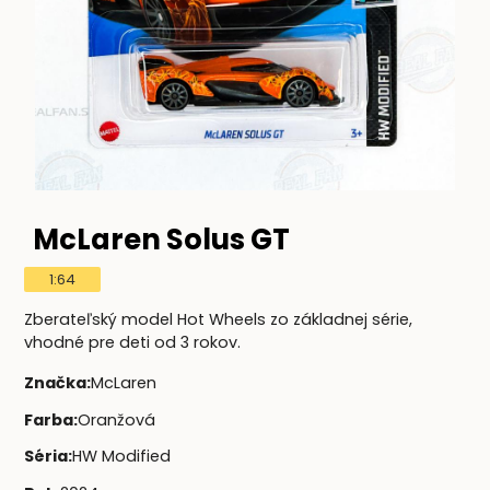
McLaren Solus GT
1:64
Zberateľský model Hot Wheels zo základnej série,
vhodné pre deti od 3 rokov.
Značka
:
McLaren
Farba
:
Oranžová
Séria
:
HW Modified