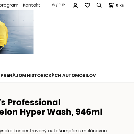
 program
Kontakt
0
ks
€ / EUR
PRENÁJOM HISTORICKÝCH AUTOMOBILOV
s Professional
lon Hyper Wash, 946ml
 vysoko koncentrovaný autošampón s melónovou