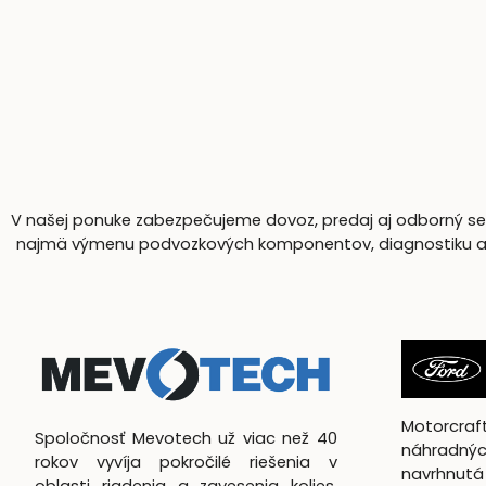
V našej ponuke zabezpečujeme dovoz, predaj aj odborný serv
najmä výmenu podvozkových komponentov, diagnostiku a komp
Motorcra
Spoločnosť Mevotech už viac než 40
náhradnýc
rokov vyvíja pokročilé riešenia v
navrhn
oblasti riadenia a zavesenia kolies,