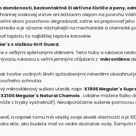
o domácnosti, bezkontaktné či aktívne čističe a peny, od
ochrannej voskovej vrstve ani leštiacim olejom na povrchu Váš
veľmi skoro povrchovo degradovať, začne sa prejavovať jeho o
stredia a je výrazne náchylnejší na mechanické a chemické p
ť teplotu čo najbližšej teplote karosérie.
ar's s vložkou Grit Guard.
e s veľkými splietanými vláknami. Tieto huby a rukavice ned
umývaciu rukavicu s veľmi jemnými chĺpkami z
mikrovlákna
al
 tak tvorbe vodných škvŕn spôsobenými minerálmi obsiahnutým
voľného schnutia.
vý mikrovláknový sušiaci uterák, napr.
X1905 Meguiar's Supr
.
X2100 Meguiar's Natural Chamois
. Lokálne môžete ťažko 
môže z trysky vystreknúť!). Neodporúčame sušenie pomocou sil
iť, a napriek tomu má všetky svoje skvelé vlastnosti a je 
vedra skôr, ako budete mať vo vedre dostatok vody. Šampón 