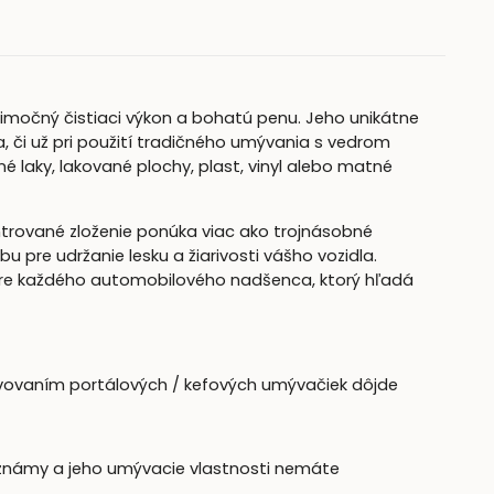
imočný čistiaci výkon a bohatú penu. Jeho unikátne
a, či už pri použití tradičného umývania s vedrom
 laky, lakované plochy, plast, vinyl alebo matné
rované zloženie ponúka viac ako trojnásobné
pre udržanie lesku a žiarivosti vášho vozidla.
re každého automobilového nadšenca, ktorý hľadá
ovaním portálových / kefových umývačiek dôjde
 známy a jeho umývacie vlastnosti nemáte