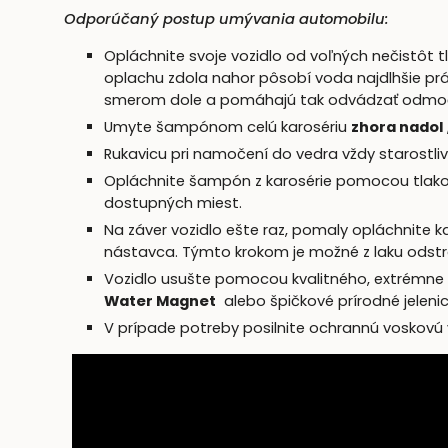
Odporúčaný postup umývania automobilu:
Opláchnite svoje vozidlo od voľných nečistô
oplachu zdola nahor pôsobí voda najdlhšie práv
smerom dole a pomáhajú tak odvádzať odmočen
Umyte šampónom celú karosériu
zhora nadol
Rukavicu pri namočení do vedra vždy starostlivo 
Opláchnite šampón z karosérie pomocou tlak
dostupných miest.
Na záver vozidlo ešte raz, pomaly opláchnite 
nástavca. Týmto krokom je možné z laku odstrá
Vozidlo usušte pomocou kvalitného, ​​extrémn
Water Magnet
alebo špičkové prírodné jelenic
V prípade potreby posilnite ochrannú voskovú v