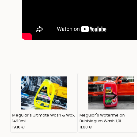
Meguiar's Ultimate Wash & Wax,
Meguiar's Watermelon
1420ml
Bubblegum Wash 1,9L
19.10 €
11.60 €