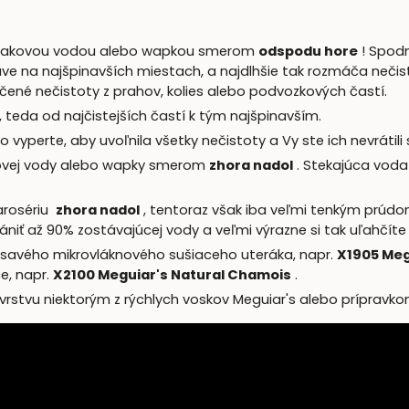
t tlakovou vodou alebo wapkou smerom
odspodu hore
! Spodn
e na najšpinavších miestach, a najdlhšie tak rozmáča nečist
é nečistoty z prahov, kolies alebo podvozkových častí.
, teda od najčistejších častí k tým najšpinavším.
vyperte, aby uvoľnila všetky nečistoty a Vy ste ich nevrátili 
ovej vody alebo wapky smerom
zhora nadol
. Stekajúca vod
karosériu
zhora nadol
, tentoraz však iba veľmi tenkým prúdo
niť až 90% zostávajúcej vody a veľmi výrazne si tak uľahčíte
e savého mikrovláknového sušiaceho uteráka, napr.
X1905 Meg
e, napr.
X2100 Meguiar's Natural Chamois
.
rstvu niektorým z rýchlych voskov Meguiar's alebo prípravkom