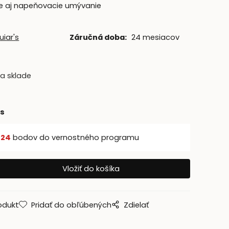
e aj napeňovacie umývanie
iar's
Záručná doba:
24 mesiacov
2
a sklade
ks
š
24
bodov do vernostného programu
odukt
Pridať do obľúbených
Zdielať