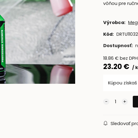
vôňou pre ručn
Výrobca:
Megu
Kód:
DRTU1103
Dostupnosť:
n
18.86
€
bez DPH
23.20
€
Kúpou získa
Sledovať pr