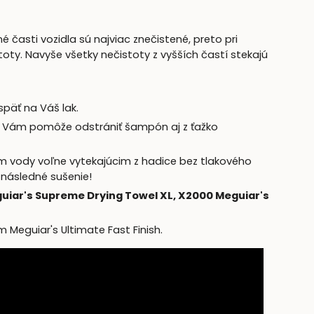
é časti vozidla sú najviac znečistené, preto pri
oty. Navyše všetky nečistoty z vyšších častí stekajú
späť na Váš lak.
a Vám pomôže odstrániť šampón aj z ťažko
m vody voľne vytekajúcim z hadice bez tlakového
 následné sušenie!
uiar's Supreme Drying Towel XL,
X2000 Meguiar's
 Meguiar's Ultimate Fast Finish.