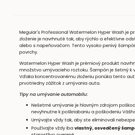
Meguiar's Professional Watermelon Hyper Wash je p
zloženie je navrhnuté tak, aby rýchlo a efektívne od
alebo s napeňovačom. Tento vysoko penivý šampón je 
povrchy.
Watermelon Hyper Wash je prémiový produkt navrhn
množstvo umývacieho roztoku. Šampón je šetrný k vo
Vďaka koncentrovanému zloženiu ponúka tento aut
prvotriedny zážitok z umývania auta.
Tipy na umývanie automobilu:
Nešetrné umývanie je hlavným zdrojom poško
nevyhnutne k poškriabaniu a poškodeniu Vášho
Umývajte vždy tak, aby ste eliminovali nebezp
Používajte vždy iba
vlastný, osvedčený šam
starostlivo overené.