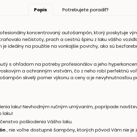
Popis
Potrebujete poradiť?
rofesionálny koncentrovaný autošampón, ktorý poskytuje výn
straňovalo nečistoty, prach a cestnú špinu z laku vášho vozidl
ideálny na použitie na vonkajšie povrchy, ako sú bezfarebné
utý s ohľadom na potreby profesionálov a jeho hyperkoncent
skovým a ochranným vrstvám, čo z neho robí perfektnú voľbu 
ošampón skvelý pomer výkonu a ceny a je nevyhnutnosťou p
denia laku! Nevhodným ručným umývaním, poprípade navštev
 laku!
ečenstvo poškodenia Vášho laku.
pón
, nie voľne dostupné šampóny, ktorých pôvod Vám nie je