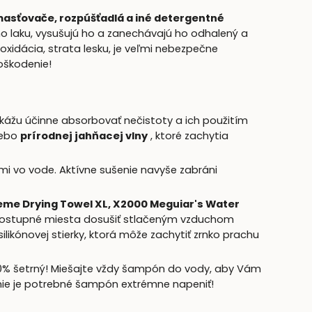
masťovače, rozpúšťadlá a iné detergentné
ho laku, vysušujú ho a zanechávajú ho odhalený a
xidácia, strata lesku, je veľmi nebezpečne
oškodenie!
okážu účinne absorbovať nečistoty a ich použitím
ebo
prírodnej jahňacej vlny
, ktoré zachytia
i vo vode. Aktívne sušenie navyše zabráni
eme Drying Towel XL,
X2000 Meguiar's Water
dostupné miesta dosušiť stlačeným vzduchom
ikónovej stierky, ktorá môže zachytiť zrnko prachu
100% šetrný! Miešajte vždy šampón do vody, aby Vám
nie je potrebné šampón extrémne napeniť!