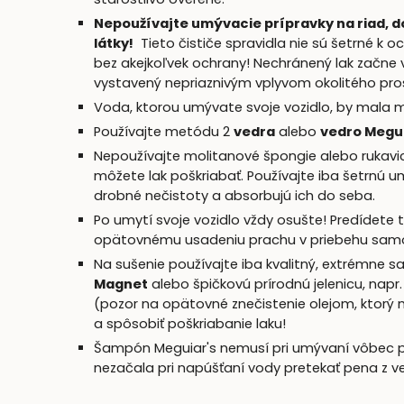
Nepoužívajte umývacie prípravky na riad, d
látky!
Tieto čističe spravidla nie sú šetrné k 
bez akejkoľvek ochrany! Nechránený lak začne 
vystavený nepriaznivým vplyvom okolitého pro
Voda, ktorou umývate svoje vozidlo, by mala ma
Používajte metódu 2
vedra
alebo
vedro Megui
Nepoužívajte molitanové špongie alebo rukavic
môžete lak poškriabať. Používajte iba šetrnú 
drobné nečistoty a absorbujú ich do seba.
Po umytí svoje vozidlo vždy osušte! Predídete
opätovnému usadeniu prachu v priebehu samo
Na sušenie používajte iba kvalitný, extrémne sa
Magnet
alebo špičkovú prírodnú jelenicu, napr
(pozor na opätovné znečistenie olejom, ktorý 
a spôsobiť poškriabanie laku!
Šampón Meguiar's nemusí pri umývaní vôbec pen
nezačala pri napúšťaní vody pretekať pena z 