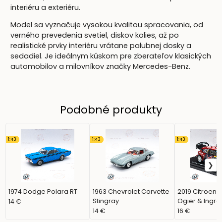
interiéru a exteriéru.
Model sa vyznačuje vysokou kvalitou spracovania, od
verného prevedenia svetiel, diskov kolies, až po
realistické prvky interiéru vrátane palubnej dosky a
sedadiel. Je ideálnym kúskom pre zberateľov klasických
automobilov a milovníkov značky Mercedes-Benz.
Podobné produkty
1:43
1:43
1:43
1974 Dodge Polara RT
1963 Chevrolet Corvette
2019 Citroen 
Stingray
Ogier & Ingras
14 €
Monte Carlo
14 €
16 €