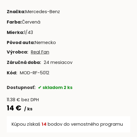
Značka
:
Mercedes-Benz
Farba
:
Červená
Mierka
:
1/43
Pôvod auta
:
Nemecko
Výrobca:
Real Fan
Záručná doba:
24 mesiacov
Kód:
MOD-RF-5012
Dostupnosť:
skladom 2 ks
11.38
€
bez DPH
14
€
ks
Kúpou získaš
14
bodov do vernostného programu