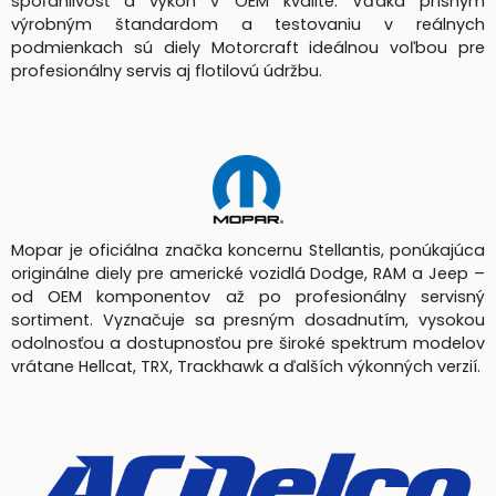
spoľahlivosť a výkon v OEM kvalite. Vďaka prísnym
výrobným štandardom a testovaniu v reálnych
podmienkach sú diely Motorcraft ideálnou voľbou pre
profesionálny servis aj flotilovú údržbu.
Mopar je oficiálna značka koncernu Stellantis, ponúkajúca
originálne diely pre americké vozidlá Dodge, RAM a Jeep –
od OEM komponentov až po profesionálny servisný
sortiment. Vyznačuje sa presným dosadnutím, vysokou
odolnosťou a dostupnosťou pre široké spektrum modelov
vrátane Hellcat, TRX, Trackhawk a ďalších výkonných verzií.