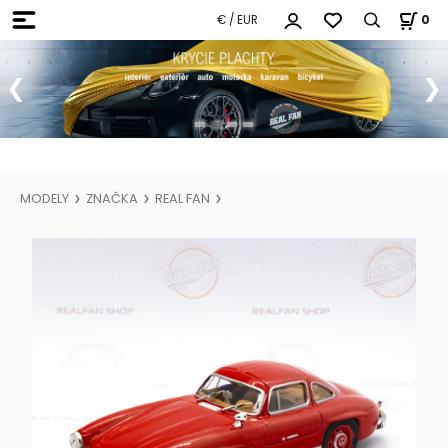
€ / EUR
0
MODELY
ZNAČKA
REAL FAN