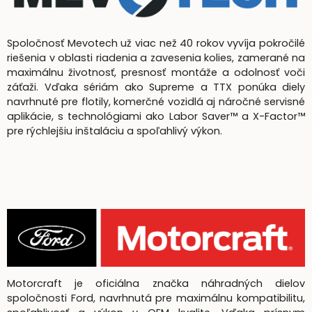
Spoločnosť Mevotech už viac než 40 rokov vyvíja pokročilé
riešenia v oblasti riadenia a zavesenia kolies, zamerané na
maximálnu životnosť, presnosť montáže a odolnosť voči
záťaži. Vďaka sériám ako Supreme a TTX ponúka diely
navrhnuté pre flotily, komerčné vozidlá aj náročné servisné
aplikácie, s technológiami ako Labor Saver™ a X-Factor™
pre rýchlejšiu inštaláciu a spoľahlivý výkon.
Motorcraft je oficiálna značka náhradných dielov
spoločnosti Ford, navrhnutá pre maximálnu kompatibilitu,