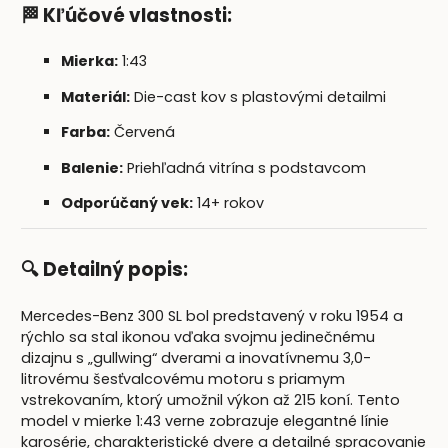
🏁 Kľúčové vlastnosti:
Mierka:
1:43
Materiál:
Die-cast kov s plastovými detailmi
Farba:
Červená
Balenie:
Priehľadná vitrína s podstavcom
Odporúčaný vek:
14+ rokov
🔍 Detailný popis:
Mercedes-Benz 300 SL bol predstavený v roku 1954 a
rýchlo sa stal ikonou vďaka svojmu jedinečnému
dizajnu s „gullwing“ dverami a inovatívnemu 3,0-
litrovému šesťvalcovému motoru s priamym
vstrekovaním, ktorý umožnil výkon až 215 koní. Tento
model v mierke 1:43 verne zobrazuje elegantné línie
karosérie, charakteristické dvere a detailné spracovanie