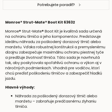
Potrebujete poradiť?
Monroe® Strut-Mate® Boot Kit 63632
Monroe® Strut-Mate® Boot Kit je kvalitná sada určená
na ochranu tlmiča a jeho komponentov. Predstavuje
ideálnu náhradu za poškodený dorazový tlmič alebo
manžetu. Vďaka robustnej konštrukcii a premyslenému
dizajnu zabezpečuje maximálnu ochranu piestnej tyče
a predlžuje životnosť tlmiča. Táto sada je navrhnutá
tak, aby poskytovala spoľahlivú ochranu a výkon aj v
náročných podmienkach. Vhodná pre vodičov, ktorí
chcú predísť poškodeniu tlmičov a zabezpečiť hladkú
jazdu.
Hlavné výhody:
Náhrada za poškodený dorazový tlmič alebo
manžetu – zabraňuje predčasnému zlyhaniu
tlmiča.