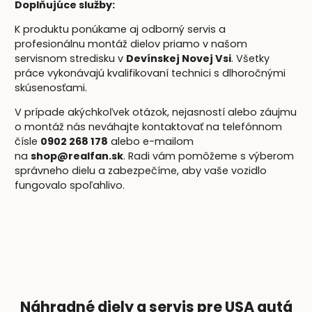
Doplňujúce služby:
K produktu ponúkame aj odborný servis a
profesionálnu montáž dielov priamo v našom
servisnom stredisku v
Devínskej Novej Vsi
. Všetky
práce vykonávajú kvalifikovaní technici s dlhoročnými
skúsenosťami.
V prípade akýchkoľvek otázok, nejasností alebo záujmu
o montáž nás neváhajte kontaktovať na telefónnom
čísle
0902 268 178
alebo e-mailom
na
shop@realfan.sk
. Radi vám pomôžeme s výberom
správneho dielu a zabezpečíme, aby vaše vozidlo
fungovalo spoľahlivo.
Náhradné diely a servis pre USA autá