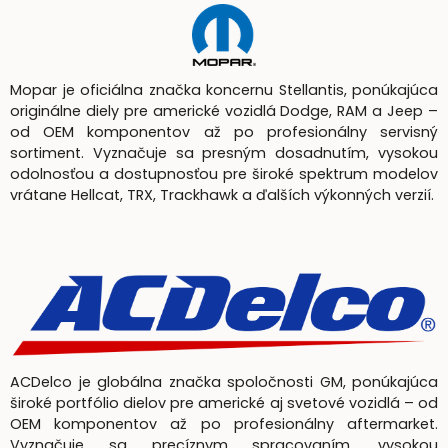
Mopar je oficiálna značka koncernu Stellantis, ponúkajúca
originálne diely pre americké vozidlá Dodge, RAM a Jeep –
od OEM komponentov až po profesionálny servisný
sortiment. Vyznačuje sa presným dosadnutím, vysokou
odolnosťou a dostupnosťou pre široké spektrum modelov
vrátane Hellcat, TRX, Trackhawk a ďalších výkonných verzií.
ACDelco je globálna značka spoločnosti GM, ponúkajúca
široké portfólio dielov pre americké aj svetové vozidlá – od
OEM komponentov až po profesionálny aftermarket.
Vyznačuje sa precíznym spracovaním, vysokou