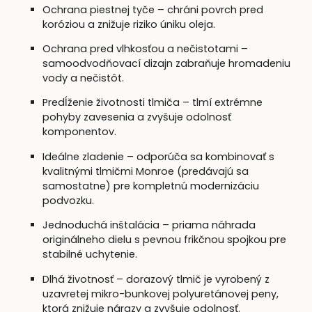
Ochrana piestnej tyče – chráni povrch pred
koróziou a znižuje riziko úniku oleja.
Ochrana pred vlhkosťou a nečistotami –
samoodvodňovací dizajn zabraňuje hromadeniu
vody a nečistôt.
Predĺženie životnosti tlmiča – tlmí extrémne
pohyby zavesenia a zvyšuje odolnosť
komponentov.
Ideálne zladenie – odporúča sa kombinovať s
kvalitnými tlmičmi Monroe (predávajú sa
samostatne) pre kompletnú modernizáciu
podvozku.
Jednoduchá inštalácia – priama náhrada
originálneho dielu s pevnou frikčnou spojkou pre
stabilné uchytenie.
Dlhá životnosť – dorazový tlmič je vyrobený z
uzavretej mikro-bunkovej polyuretánovej peny,
ktorá znižuje nárazy a zvyšuje odolnosť.