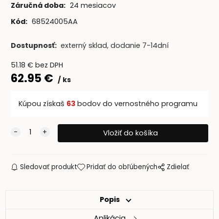
Záručná doba:
24 mesiacov
Kód:
68524005AA
Dostupnosť:
externý sklad, dodanie 7-14dní
51.18
€
bez DPH
62.95
€
ks
Kúpou získaš
63
bodov do vernostného programu
Sledovať produkt
Pridať do obľúbených
Zdielať
Popis
Aplikácia