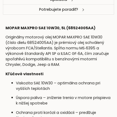
Potrebujete poradiť?
MOPAR MAXPRO SAE 10W30, 5L (68524005AA)
Originálny motorový olej MOPAR MAXPRO SAE 10W30
(číslo dielu 68524005AA) je prémiový olej schválený
výrobcom FCA/Stellantis. Spĺňa normu MS‑6395 a
výkonové štandardy API SP a ILSAC GF‑6A, čím zaručuje
spoľahlivú kompatibilitu s benzínovými motormi
Chrysler, Dodge, Jeep a RAM.
Kľúčové vlastnosti
Viskozita SAE 10W30 – optimálna ochrana pri
vyšších teplotách
Úspora paliva – zníženie trenia v motore prispieva
k nižšej spotrebe
Ochrana proti korózii a oxidácii – predlžuje