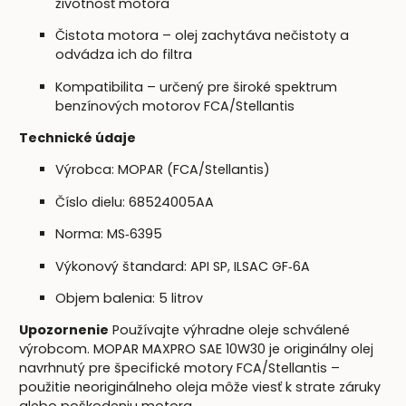
životnosť motora
Čistota motora – olej zachytáva nečistoty a
odvádza ich do filtra
Kompatibilita – určený pre široké spektrum
benzínových motorov FCA/Stellantis
Technické údaje
Výrobca: MOPAR (FCA/Stellantis)
Číslo dielu: 68524005AA
Norma: MS‑6395
Výkonový štandard: API SP, ILSAC GF‑6A
Objem balenia: 5 litrov
Upozornenie
Používajte výhradne oleje schválené
výrobcom. MOPAR MAXPRO SAE 10W30 je originálny olej
navrhnutý pre špecifické motory FCA/Stellantis –
použitie neoriginálneho oleja môže viesť k strate záruky