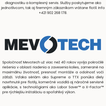
diagnostiku a komplexný servis. Služby poskytujeme ako
jednotlivcom, tak aj firemným zákazníkom vrátane flotíl. Info
+421 902 268 178.
Spoločnosť Mevotech už viac než 40 rokov vyvíja pokročilé
riešenia v oblasti riadenia a zavesenia kolies, zamerané na
maximálnu životnosť, presnosť montáže a odolnosť voči
záťaži. Vďaka sériám ako Supreme a TTX ponúka diely
navrhnuté pre flotily, komerčné vozidlá aj náročné servisné
aplikácie, s technológiami ako Labor Saver™ a X-Factor™
pre rýchlejšiu inštaláciu a spoľahlivý výkon.