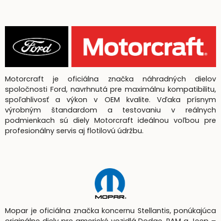
Motorcraft je oficiálna značka náhradných dielov
spoločnosti Ford, navrhnutá pre maximálnu kompatibilitu,
spoľahlivosť a výkon v OEM kvalite. Vďaka prísnym
výrobným štandardom a testovaniu v reálnych
podmienkach sú diely Motorcraft ideálnou voľbou pre
profesionálny servis aj flotilovú údržbu.
Mopar je oficiálna značka koncernu Stellantis, ponúkajúca
originálne diely pre americké vozidlá Dodge, RAM a Jeep –