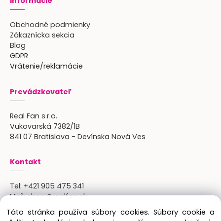
Informácie
Obchodné podmienky
Zákaznícka sekcia
Blog
GDPR
Vrátenie/reklamácie
Prevádzkovateľ
Real Fan s.r.o.
Vukovarská 7382/1B
841 07 Bratislava - Devínska Nová Ves
Kontakt
Tel:
+421 905 475 341
Mail:
shop@realfan.sk
Zákaznícka linka: 9:00-18:00
Táto stránka používa súbory cookies. Súbory cookie a
Osobný odber: po predchádajúcom dohovore