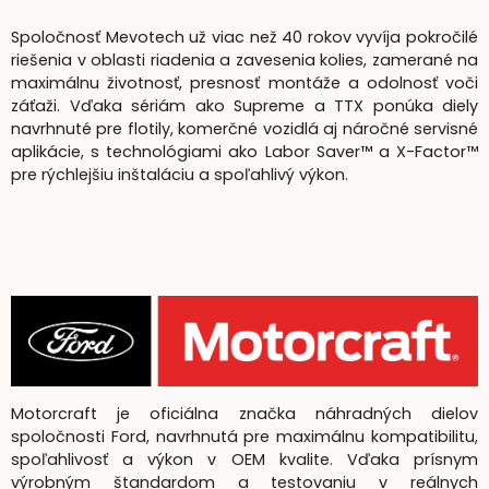
Spoločnosť Mevotech už viac než 40 rokov vyvíja pokročilé
riešenia v oblasti riadenia a zavesenia kolies, zamerané na
maximálnu životnosť, presnosť montáže a odolnosť voči
záťaži. Vďaka sériám ako Supreme a TTX ponúka diely
navrhnuté pre flotily, komerčné vozidlá aj náročné servisné
aplikácie, s technológiami ako Labor Saver™ a X-Factor™
pre rýchlejšiu inštaláciu a spoľahlivý výkon.
Motorcraft je oficiálna značka náhradných dielov
spoločnosti Ford, navrhnutá pre maximálnu kompatibilitu,
spoľahlivosť a výkon v OEM kvalite. Vďaka prísnym
výrobným štandardom a testovaniu v reálnych