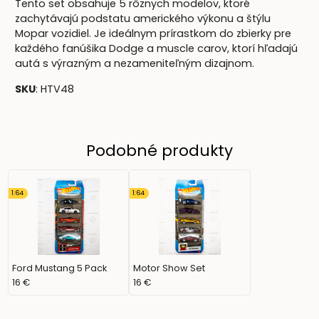
Tento set obsahuje 5 rôznych modelov, ktoré
zachytávajú podstatu amerického výkonu a štýlu
Mopar vozidiel. Je ideálnym prírastkom do zbierky pre
každého fanúšika Dodge a muscle carov, ktorí hľadajú
autá s výrazným a nezameniteľným dizajnom.
SKU
: HTV48
Podobné produkty
1:64
1:64
Ford Mustang 5 Pack
Motor Show Set
16 €
16 €