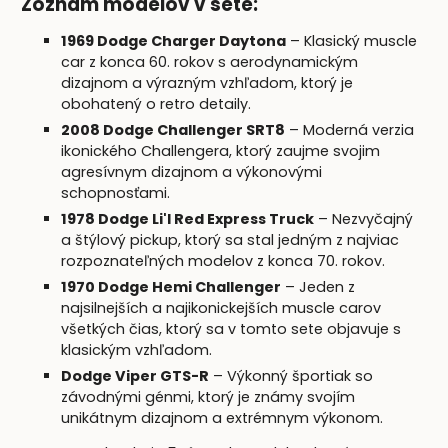
Zoznam modelov v sete:
1969 Dodge Charger Daytona
– Klasický muscle
car z konca 60. rokov s aerodynamickým
dizajnom a výrazným vzhľadom, ktorý je
obohatený o retro detaily.
2008 Dodge Challenger SRT8
– Moderná verzia
ikonického Challengera, ktorý zaujme svojim
agresívnym dizajnom a výkonovými
schopnosťami.
1978 Dodge Li'l Red Express Truck
– Nezvyčajný
a štýlový pickup, ktorý sa stal jedným z najviac
rozpoznateľných modelov z konca 70. rokov.
1970 Dodge Hemi Challenger
– Jeden z
najsilnejších a najikonickejších muscle carov
všetkých čias, ktorý sa v tomto sete objavuje s
klasickým vzhľadom.
Dodge Viper GTS-R
– Výkonný športiak so
závodnými génmi, ktorý je známy svojím
unikátnym dizajnom a extrémnym výkonom.