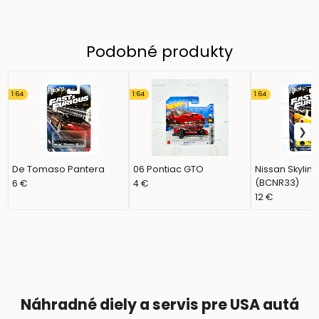
Podobné produkty
1:64
1:64
1:64
De Tomaso Pantera
06 Pontiac GTO
Nissan Skylin
(BCNR33)
6 €
4 €
12 €
Náhradné diely a servis pre USA autá