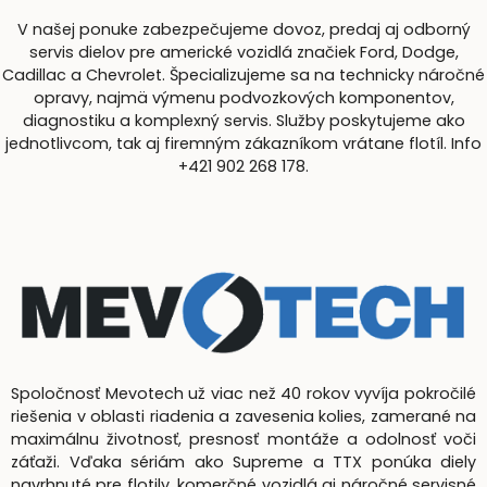
V našej ponuke zabezpečujeme dovoz, predaj aj odborný
servis dielov pre americké vozidlá značiek Ford, Dodge,
Cadillac a Chevrolet. Špecializujeme sa na technicky náročné
opravy, najmä výmenu podvozkových komponentov,
diagnostiku a komplexný servis. Služby poskytujeme ako
jednotlivcom, tak aj firemným zákazníkom vrátane flotíl. Info
+421 902 268 178.
Spoločnosť Mevotech už viac než 40 rokov vyvíja pokročilé
riešenia v oblasti riadenia a zavesenia kolies, zamerané na
maximálnu životnosť, presnosť montáže a odolnosť voči
záťaži. Vďaka sériám ako Supreme a TTX ponúka diely
navrhnuté pre flotily, komerčné vozidlá aj náročné servisné