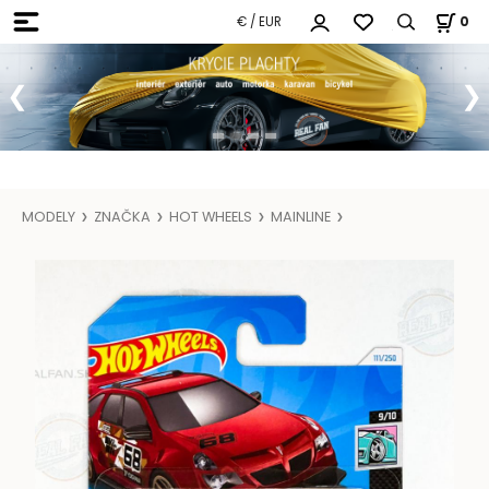
€ / EUR
0
MODELY
ZNAČKA
HOT WHEELS
MAINLINE