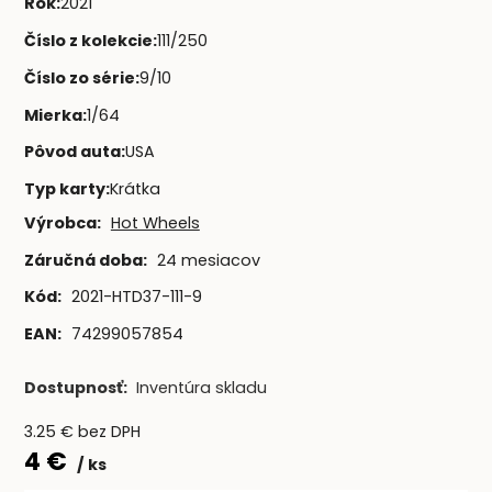
Rok
:
2021
Číslo z kolekcie
:
111/250
Číslo zo série
:
9/10
Mierka
:
1/64
Pôvod auta
:
USA
Typ karty
:
Krátka
Výrobca:
Hot Wheels
Záručná doba:
24 mesiacov
Kód:
2021-HTD37-111-9
EAN:
74299057854
Dostupnosť:
Inventúra skladu
3.25
€
bez DPH
4
€
ks