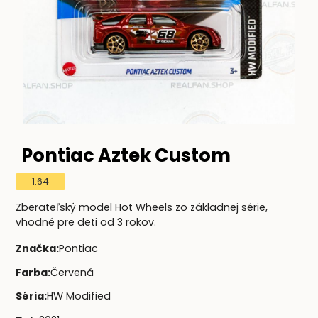
Pontiac Aztek Custom
1:64
Zberateľský model Hot Wheels zo základnej série,
vhodné pre deti od 3 rokov.
Značka
:
Pontiac
Farba
:
Červená
Séria
:
HW Modified