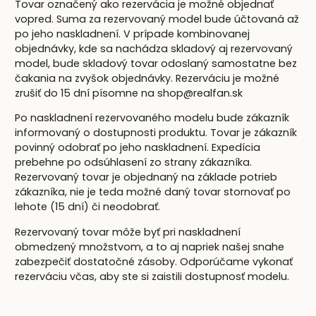
Tovar označený ako rezervácia je možné objednať
vopred. Suma za rezervovaný model bude účtovaná až
po jeho naskladnení. V prípade kombinovanej
objednávky, kde sa nachádza skladový aj rezervovaný
model, bude skladový tovar odoslaný samostatne bez
čakania na zvyšok objednávky. Rezerváciu je možné
zrušiť do 15 dní písomne na shop@realfan.sk
Po naskladnení rezervovaného modelu bude zákazník
informovaný o dostupnosti produktu. Tovar je zákazník
povinný odobrať po jeho naskladnení. Expedícia
prebehne po odsúhlasení zo strany zákazníka.
Rezervovaný tovar je objednaný na základe potrieb
zákazníka, nie je teda možné daný tovar stornovať po
lehote (15 dní) či neodobrať.
Rezervovaný tovar môže byť pri naskladnení
obmedzený množstvom, a to aj napriek našej snahe
zabezpečiť dostatočné zásoby. Odporúčame vykonať
rezerváciu včas, aby ste si zaistili dostupnosť modelu.