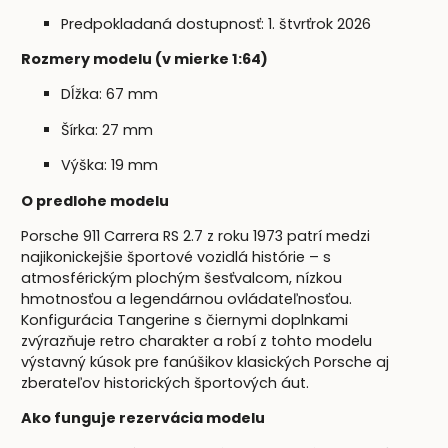
Predpokladaná dostupnosť: 1. štvrťrok 2026
Rozmery modelu (v mierke 1:64)
Dĺžka: 67 mm
Šírka: 27 mm
Výška: 19 mm
O predlohe modelu
Porsche 911 Carrera RS 2.7 z roku 1973 patrí medzi
najikonickejšie športové vozidlá histórie – s
atmosférickým plochým šesťvalcom, nízkou
hmotnosťou a legendárnou ovládateľnosťou.
Konfigurácia Tangerine s čiernymi doplnkami
zvýrazňuje retro charakter a robí z tohto modelu
výstavný kúsok pre fanúšikov klasických Porsche aj
zberateľov historických športových áut.
Ako funguje rezervácia modelu