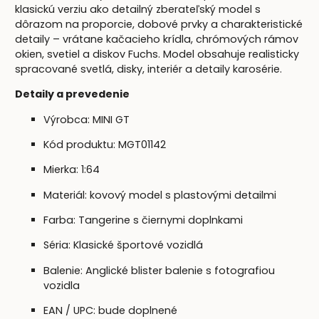
klasickú verziu ako detailný zberateľský model s
dôrazom na proporcie, dobové prvky a charakteristické
detaily – vrátane kačacieho krídla, chrómových rámov
okien, svetiel a diskov Fuchs. Model obsahuje realisticky
spracované svetlá, disky, interiér a detaily karosérie.
Detaily a prevedenie
Výrobca: MINI GT
Kód produktu: MGT01142
Mierka: 1:64
Materiál: kovový model s plastovými detailmi
Farba: Tangerine s čiernymi doplnkami
Séria: Klasické športové vozidlá
Balenie: Anglické blister balenie s fotografiou
vozidla
EAN / UPC: bude doplnené