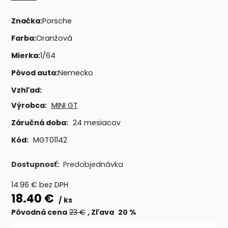
Značka
:
Porsche
Farba
:
Oranžová
Mierka
:
1/64
Pôvod auta
:
Nemecko
Vzhľad
:
Výrobca:
MINI GT
Záručná doba:
24 mesiacov
Kód:
MGT01142
Dostupnosť:
Predobjednávka
14.96
€
bez DPH
18.40
€
ks
Pôvodná cena
23
€
Zľava
20
%