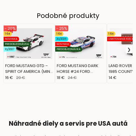
Podobné produkty
- 20%
- 25%
1:64
1:64
1:64
NOVINKA
2Q/2026
LIMITOVANÁ EDÍCIA
PREDOBJEDNÁVKA
NOVINKA
1Q/2027
PREDOBJEDNÁVKA
FORD MUSTANG GTD –
FORD MUSTANG DARK
LAND ROVER DE
SPIRIT OF AMERICA (MINI
HORSE #24 FORD
1985 COUNTY 
GT, MGT01097)
PERFORMANCE RACING
WAGON – RUS
16 €
20 €
18 €
24 €
14 €
SCHOOL (MINI GT,
BROWN (MINI 
MGT01172)
MGT00734)
Náhradné diely a servis pre USA autá