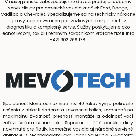
V našej ponuke zabezpečujeme dovoz, predaj aj odborný
servis dielov pre americké vozidlá značiek Ford, Dodge,
Cadillac a Chevrolet. Špecializujeme sa na technicky náročné
opravy, najmä výmenu podvozkových komponentov,
diagnostiku a komplexný servis. Služby poskytujeme ako
jednotlivcom, tak aj firemným zákazníkom vrátane flotíl. Info
+421 902 268 178.
Spoločnosť Mevotech už viac než 40 rokov vyvíja pokročilé
riešenia v oblasti riadenia a zavesenia kolies, zamerané na
maximálnu životnosť, presnosť montáže a odolnosť voči
záťaži. Vďaka sériám ako Supreme a TTX ponúka diely
navrhnuté pre flotily, komerčné vozidlá aj náročné servisné
aplikácie, s technológiami ako Labor Saver™ a X-Factor™