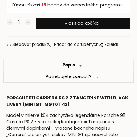
Kúpou získaš
19
bodov do vernostného programu
Sledovať produkt
Pridať do obľúbených
Zdielať
Popis
Potrebujete poradiť?
PORSCHE 911 CARRERA RS 2.7 TANGERINE WITH BLACK
LIVERY (MINI GT, MGT01142)
Model v mierke 1:64 zachytáva legendárne Porsche 911
Carrera RS 2.7 v ikonickej konfigurácii Tangerine s
čiernymi doplnkami – vrátane bočného nápisu
„Carrera“ a čiernych diskov. MINI GT spracoval túto